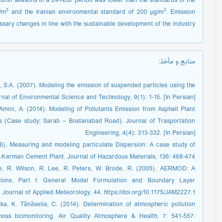
umn seasons in a 24-hour period was lower than the standards of the
3
3
/m
and the Iranian environmental standard of 200 µg/m
. Emission
sary changes in line with the sustainable development of the industry.
منابع و مأخذ
:
a, S.A. (2007). Modeling the emission of suspended particles using the
al of Environmental Science and Technology, 9(1): 1-15. [In Persian]
Amini, A. (2014). Modeling of Pollutants Emission from Asphalt Plant
s (Case study: Sarab – Bostanabad Road). Journal of Trasportation
Engineering, 4(4): 313-332. [In Persian]
06). Measuring and modeling particulate Dispersion: A case study of
Kerman Cement Plant. Journal of Hazardous Materials, 136: 468-474.
ine, R. Wilson, R. Lee, R. Peters, W. Brode, R. (2005). AERMOD: A
ations. Part I: General Model Formulation and Boundary Layer
 Journal of Applied Meteorology, 44. https://doi.org/10.1175/JAM2227.1
ka, K. Tănăselia, C. (2014). Determination of atmospheric pollution
oss biomonitoring. Air Quality Atmosphere & Health, 7: 541-557.