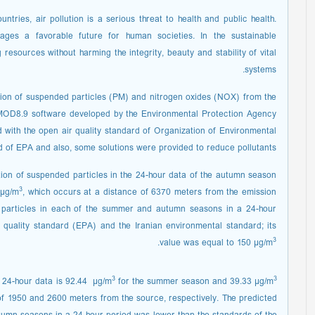
ntries, air pollution is a serious threat to health and public health.
ages a favorable future for human societies. In the sustainable
sources without harming the integrity, beauty and stability of vital
systems.
ersion of suspended particles (PM) and nitrogen oxides (NOX) from the
RMOD8.9 software developed by the Environmental Protection Agency
 with the open air quality standard of Organization of Environmental
d of EPA and also, some solutions were provided to reduce pollutants.
tion of suspended particles in the 24-hour data of the autumn season
3
 µg/m
, which occurs at a distance of 6370 meters from the emission
 particles in each of the summer and autumn seasons in a 24-hour
r quality standard (EPA) and the Iranian environmental standard; its
3
.
value was equal to 150 µg/m
3
3
 24-hour data is 92.44 µg/m
for the summer season and 39.33 µg/m
f 1950 and 2600 meters from the source, respectively. The predicted