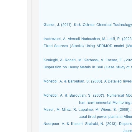
Glaser, J. (2011). Kirk–Othmer Chemical Technology
Izadrezaei, A. Ahmadi Nadoushan, M. Lotfi, P. (20
Fixed Sources (Stacks) Using AERMOD model (Maroon
Khaleghi, A. Robati, M. Karbassi, A. Farsad, F. (20
Dispersion on Heavy Metals in Soil (Case Study of
Mohebbi, A. & Baroutian, S. (2006). A Detailed Inve
Mohebbi, A. & Baroutian, S. (2007). Numerical Mo
Iran. Environmental Monitoring 
Mazur, M. Mintz, R. Lapalme, M. Wiens, B. (2009). 
coal-fired power plants in Albe
Noorpoor, A. & Kazemi Shahabi, N. (2013). Dispers
Journ