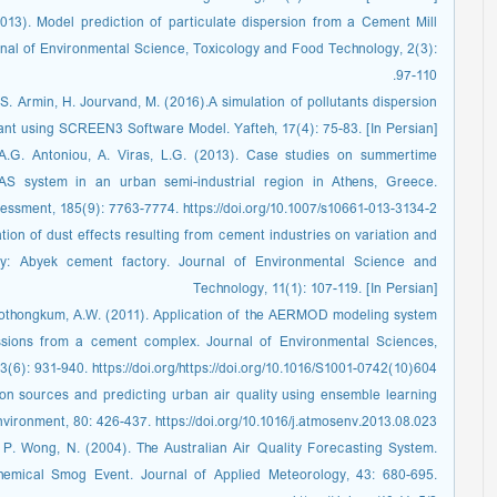
013). Model prediction of particulate dispersion from a Cement Mill
rnal of Environmental Science, Toxicology and Food Technology, 2(3):
97-110.
S. Armin, H. Jourvand, M. (2016).A simulation of pollutants dispersion
nt using SCREEN3 Software Model. Yafteh, 17(4): 75-83. [In Persian]
s, A.G. Antoniou, A. Viras, L.G. (2013). Case studies on summertime
system in an urban semi-industrial region in Athens, Greece.
ssment, 185(9): 7763-7774. https://doi.org/10.1007/s10661-013-3134-2
tion of dust effects resulting from cement industries on variation and
dy: Abyek cement factory. Journal of Environmental Science and
Technology, 11(1): 107-119. [In Persian]
 Lothongkum, A.W. (2011). Application of the AERMOD modeling system
sions from a cement complex. Journal of Environmental Sciences,
3(6): 931-940. https://doi.org/https://doi.org/10.1016/S1001-0742(10)604
ution sources and predicting urban air quality using ensemble learning
ironment, 80: 426-437. https://doi.org/10.1016/j.atmosenv.2013.08.023
 P. Wong, N. (2004). The Australian Air Quality Forecasting System.
hemical Smog Event. Journal of Applied Meteorology, 43: 680-695.