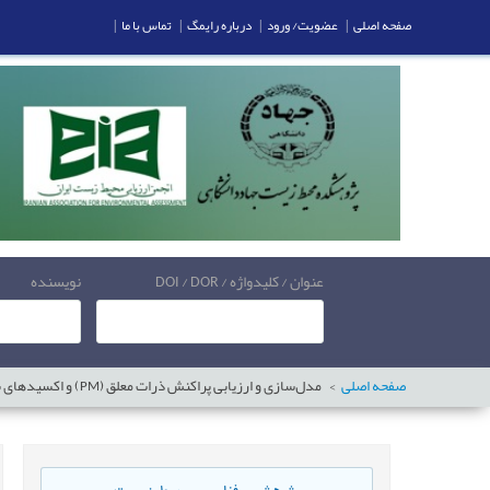
صفحه اصلی
|
عضویت/ ورود
|
درباره رایمگ
|
تماس با ما
|
عنوان / کلیدواژه / DOI / DOR
نویسنده
صفحه اصلی
مدل‌سازی و ارزیابی پراکنش ذرات معلق (PM) و اکسیدهای نیتروژن (NOX) خروجی از دودکش‌های کارخانه سیمان جوین با مدل AERMOD، گامی در راستای توسعه پایدار صنعتی