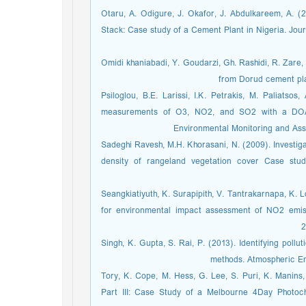
Otaru, A. Odigure, J. Okafor, J. Abdulkareem, A. (2
Stack: Case study of a Cement Plant in Nigeria. Jou
Omidi khaniabadi, Y. Goudarzi, Gh. Rashidi, R. Zare, 
from Dorud cement pla
Psiloglou, B.E. Larissi, I.K. Petrakis, M. Paliatso
measurements of O3, NO2, and SO2 with a DOAS 
Environmental Monitoring and Asse
Sadeghi Ravesh, M.H. Khorasani, N. (2009). Investiga
density of rangeland vegetation cover Case stu
Seangkiatiyuth, K. Surapipith, V. Tantrakarnapa, K.
for environmental impact assessment of NO2 emis
2
Singh, K. Gupta, S. Rai, P. (2013). Identifying poll
methods. Atmospheric Env
Tory, K. Cope, M. Hess, G. Lee, S. Puri, K. Manins,
Part III: Case Study of a Melbourne 4Day Photoc