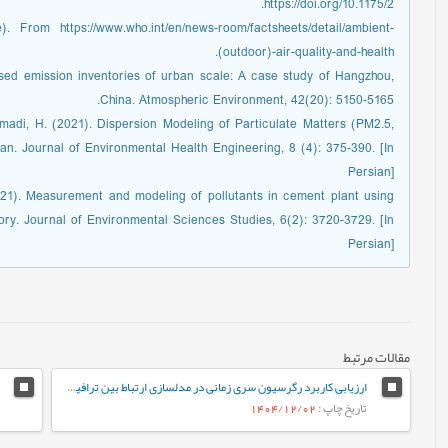
https://doi.org/10.1175/2.
From https://www.who.int/en/news-room/factsheets/detail/ambient-
(outdoor)-air-quality-and-health.
sed emission inventories of urban scale: A case study of Hangzhou,
China. Atmospheric Environment, 42(20): 5150-5165.
adi, H. (2021). Dispersion Modeling of Particulate Matters (PM2.5,
n. Journal of Environmental Health Engineering, 8 (4): 375-390. [In
Persian]
021). Measurement and modeling of pollutants in cement plant using
y. Journal of Environmental Sciences Studies, 6(2): 3720-3729. [In
Persian]
مقالات مرتبط
ارزیابی کاربرد رگرسیون سری زمانی در مدلسازی ارتباط بین ترافیک و آلاینده‌های هوای مشهد
تاریخ چاپ
: 1404/12/02