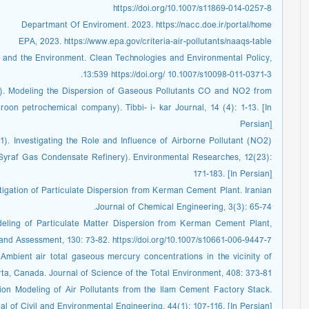
https://doi.org/10.1007/s11869-014-0257-8
Departmant Of Enviroment. 2023. https://nacc.doe.ir/portal/home
EPA, 2023. https://www.epa.gov/criteria-air-pollutants/naaqs-table
 and the Environment. Clean Technologies and Environmental Policy,
13:539 https://doi.org/ 10.1007/s10098-011-0371-3.
23). Modeling the Dispersion of Gaseous Pollutants CO and NO2 from
 petrochemical company). Tibbi- i- kar Journal, 14 (4): 1-13. [In
Persian]
21). Investigating the Role and Influence of Airborne Pollutant (NO2)
 Syraf Gas Condensate Refinery). Environmental Researches, 12(23):
171-183. [In Persian]
stigation of Particulate Dispersion from Kerman Cement Plant. Iranian
Journal of Chemical Engineering, 3(3): 65-74.
deling of Particulate Matter Dispersion from Kerman Cement Plant,
and Assessment, 130: 73-82. https://doi.org/10.1007/s10661-006-9447-7
Ambient air total gaseous mercury concentrations in the vicinity of
rta, Canada. Journal of Science of the Total Environment, 408: 373-81.
ion Modeling of Air Pollutants from the Ilam Cement Factory Stack.
al of Civil and Environmental Engineering, 44(1): 107-116. [In Persian]