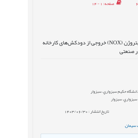
صفحه
: 1 - 14
مدل‌سازی و ارزیابی پراکنش ذرات معلق (PM) و اکسیدهای نیتروژن (NOX) خروجی از دودکش‌های کارخانه
نشگاه حکيم سبزواري، سبزوار
سبزواري، سبزوار
تاریخ انتشار : 1403/06/30
سیمان
,