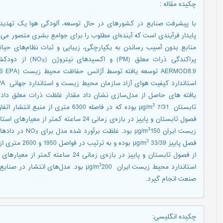
چکیده مقاله
:
با پیشرفت صنایع در کشورهای در حال توسعه، آلودگی هوا یک تهدی
پایدار فرآیندی است که آینده‌ای مطلوب را برای جوامع بشری متصور می‌شو
منابع بدون آسیب رساندن به یکپارچگی، زیبایی و ثبات نظام‌های حیا
پراکندگی ذرات معلق (PM) و اکسیدهای نیتروژن (NO
) از دودکش‌
X
یافته های حاصل از مدل‌سازی نشان داد مقدار غلظت ذرات معلق داده های 24 ساعته فصل پا
3
تابستان µg/m
7/31 بوده که در فاصله 6300 متری ا
3
زیست ‌ایران µg/m
150 بود. غلظت برآورد شده مدل برای NO
در دادهای 24 ساعته برای فصل تاب
X
3
فصل پاییز µg/m
33/39 بوده و به ترتیب در فواصل 1950 و 2600 متری از منبع اتفاق افتاد. غلظت پیش‌بینی‌شده NO
از فصول تابستان و پاییز در بازه‌ی زمانی 24 ساعته کمتر از معیارهای استاندارد جهانی کیفیت هوای آزاد (EPA) µg/m
3
استاندارد محیط زیست ‌ایران µg/m
200 بود. مدل‌های انتشار در صنا
صنعت انجام گیرد.
چکیده انگلیسی
: