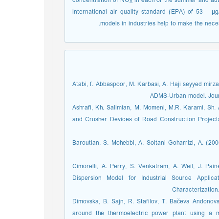
concentration of NO
in each of the summer and aut
X
international air quality standard (EPA) of 53 µg
models in industries help to make the neces
Atabi, f. Abbaspoor, M. Karbasi, A. Haji seyyed mirz
ADMS-Urban model. Journ
Ashrafi, Kh. Salimian, M. Momeni, M.R. Karami, Sh. 
and Crusher Devices of Road Construction Project
Baroutian, S. Mohebbi, A. Soltani Goharrizi, A. (20
Cimorelli, A. Perry, S. Venkatram, A. Weil, J. Pa
Dispersion Model for Industrial Source Applic
Characterization.
Dimovska, B. Sajn, R. Stafilov, T. Bačeva Andonovs
around the thermoelectric power plant using a m