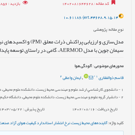
کد مقاله
: 1402081644628
بازدید
: 6856
10.61186/jert.44628.9.15.14
نوع مقاله
: پژوهشی
سیمان جوین با مدل AERMOD، گامی در راستای توسعه پایدار صنعتی
محورهای موضوعی
:
آلودگی هوا
2
*
1
قاسم ذوالفقاری
ایمان واعظی
,
1
- دانشجوی کارشناسي ارشد علوم و مهندسی محيط زيست، دانشکده علوم محیطی، دا
2
- دانشیار گروه علوم و مهندسی محيط زيست، دانشکده علوم محیطی، دانشگاه حکيم 
تاریخ دریافت : 1402/08/16
تاریخ پذیرش : 1403/05/22
کلید واژه
:
آلاینده‌های محیط زیست
,
نرخ انتشار
,
استاندارد کیفیت هوای آزاد
,
صنعت 