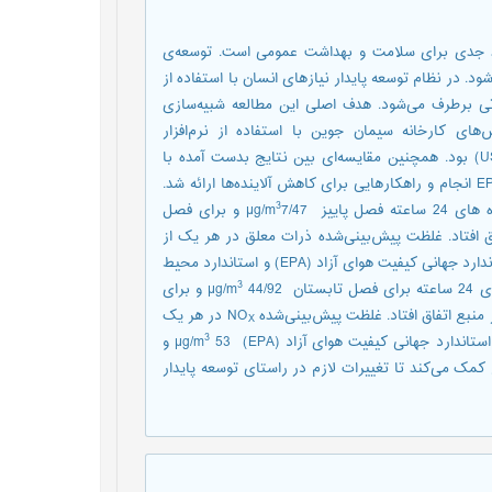
د جدی برای سلامت و بهداشت عمومی است. توسعه‌ی
د. در نظام توسعه پایدار نیازهای انسان با استفاده از
تی برطرف می‌شود. هدف اصلی این مطالعه شبیه‌سازی
های کارخانه سیمان جوین با استفاده از نرم‌افزار
AERMOD8.9 توسعه یافته توسط آژانس حفاظت محیط زیست (US EPA) بود. همچنین مقایسه‌ای بین نتایج بدست آمده با
استاندارد کیفیت هوای آزاد سازمان محیط زیست و استاندارد جهانی EPA انجام و راهکارهایی برای کاهش آلاینده‌ها ارائه شد.
3
ییز µg/m
7/47 و برای فصل
ز منبع انتشار اتفاق افتاد. غلظت پیش‌بینی‌شده ذرات معلق در هر یک از
فصول تابستان و پاییز در بازه‌ی زمانی 24 ساعته کمتر از معیارهای استاندارد جهانی کیفیت هوای آزاد (EPA) و استاندارد محیط
3
ستان µg/m
44/92 و برای
در هر یک
X
3
53 و
یع کمک می‌کند تا تغییرات لازم در راستای توسعه پایدار