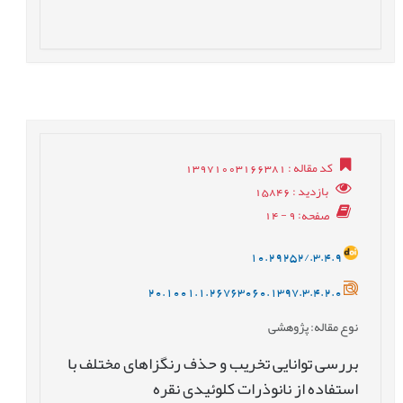
کد مقاله
: 13971003166381
بازدید
: 15846
صفحه
: 9 - 14
10.29252/.3.4.9
20.1001.1.26763060.1397.3.4.2.0
نوع مقاله
: پژوهشی
بررسی توانایی تخریب و حذف رنگزاهای مختلف با
استفاده از نانوذرات کلوئیدی نقره