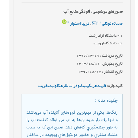
محورهای موضوعی
:
آلودگی منابع آب
2
*
1
محدثه توکلی
فریبا استوار
,
1
- دانشگاه ازاد رشت
2
- دانشگاه ارومیه
تاریخ دریافت : 1397/03/07
تاریخ پذیرش : 1397/05/01
تاریخ انتشار : 1397/05/15
کلید واژه
:
آلایندهرنگینهنانوذرات نقرهکلوئیدتخریب
,
چکیده مقاله
:
رنگ‌ها، يكي از مهم‌ترين گروه‌های آلاينده آب می‌باشند
و تنها يك بار ورود آن‌ها به آب می تواند كيفيت آب را
به طور چشمگيري كاهش دهد. ضمن این كه به سبب
منشاء سنتزي و حضور مولكول‌هاي پيچيده در ساختار