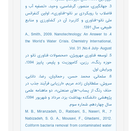
3. جهانگیری، منصور، گرشاسبی، وحید، «تصفیه آب و
فاضلاب با رویکردی بر نانو¬فناوری»، اولین کنفرانس
ملی نانو¬فناوری و کاربرد آن در کشاورزی و منابع
طبیعی، سال 1391.
4. A., Smith., 2009. Nanotechnology: An Answer to
the World’s Water Crisis. Chemistry International,
Vol. 31 ,No.4 July- August.
5. توسعه فناوری مهرویژن، «محصولات فناوری نانو در
حوزه رنگ»، رزین، کامپوزیت و پلیمر، پاییز 1394،
ویرایش اول.
6. سلمانی، محمد حسن، رحمانیان، رضا، دانایی،
سروش، سلطانیان زاده، مریم، «ارزیابی فرآیند جذب در
حذف رنگ از پساب¬های صنعتی»، دو ماهنامه علمی
پژوهشی دانشکده بهداشت یزد، مرداد و شهریور 1394،
سال چهاردهم، شماره سوم.
7. M. B., Miranzadeh, D., Rabbani, S., Naseri, R.,
Nabizadeh, S. G. A., Mousavi, F., Ghadami., 2012.
Coliform bacteria removal from contaminated water