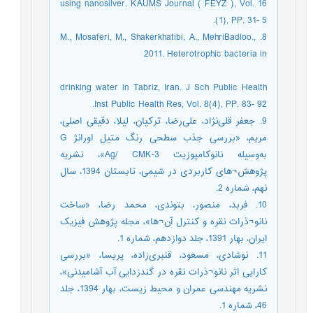
using nanosilver. KAUMS Journal ( FEYZ ), Vol. 16
(1), PP. 31- 5.
8. M., Mosaferi, M., Shakerkhatibi, A., MehriBadloo.,
2011. Heterotrophic bacteria in
drinking water in Tabriz, Iran. J Sch Public Health
Inst Public Health Res, Vol. 8(4), PP. 83- 92.
9. جعفر قلی‌نژاد، علی‌رضا، ترکیان، لیلا، دقیقی اصلی،
مریم، «بررسی جذب سطحی رنگ متیل اورانژ G
به‌وسیله نانو‌کامپوزیت Ag/ CMK-3»، نشریه
پژوهش¬های کاربردی در شیمی، تابستان 1394، سال
نهم، شماره 2.
10. فربد، منصور، بتوندی، محمد رضا، «ساخت
نانو¬ذرات نقره و کنترل آن¬ها»، مجله پژوهش فیزیک
ایران، بهار 1391، جلد دوازدهم، شماره 1.
11. نوشادی، مسعود، قنبری‌زاده، پریسا، «بررسی
کارایی اثر نانو¬ذرات نقره در گندزدایی آب آشامیدنی»،
نشریه مهندسی عمران و محیط زیست، بهار 1394، جلد
46، شماره 1.