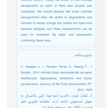
different colors. Finally, the effect of this colloidal
nanoparticle on each of them was studied and
compared. The results showed that silver colloidal
nanoparticles have the ability to degradation and
removal of methyl orange and methyl red dyes from
aqueous samples, and these nanoparticles can be
used for treatment the water and wastewater
containing these dyes.
منابع و مأخذ
:
1. F., Hossain, o. J., Perales- Perez, S., Hwang, F.,
Román., 2014. Antimicrobial nanomaterials as water
disinfectant: Applications, limitations and future
perspectives. Science of the Total Environment, PP.
1047- 1059.
2. تکتاز، فرناز، «کاربرد نانو¬مواد آنتی باکتریال به
عنوان ضدعفونی کننده آب»، ماهنامه فناوری نانو،
فروردین 1393، سال سیزدهم، شماره 1.