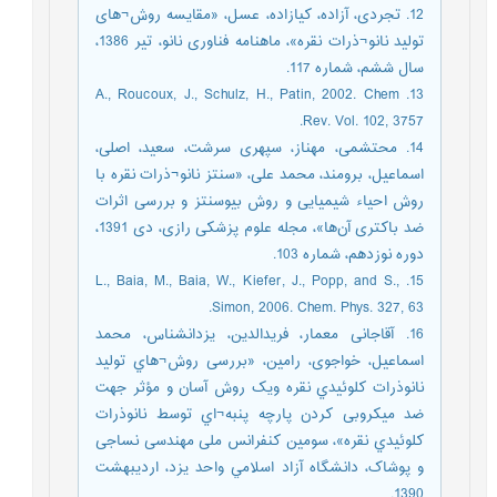
12. تجردی، آزاده، کیازاده، عسل، «مقایسه روش¬های
تولید نانو¬ذرات نقره»، ماهنامه فناوری نانو، تیر 1386،
سال ششم، شماره 117.
13. A., Roucoux, J., Schulz, H., Patin, 2002. Chem
Rev. Vol. 102, 3757.
14. محتشمی، مهناز، سپهری سرشت، سعید، اصلی،
اسماعیل، برومند، محمد علی، «سنتز نانو¬ذرات نقره با
روش احیاء شیمیایی و روش بیوسنتز و بررسی اثرات
ضد باکتری آن‌ها»، مجله علوم پزشکی رازی، دی 1391،
دوره نوزدهم، شماره 103.
15. L., Baia, M., Baia, W., Kiefer, J., Popp, and S.,
Simon, 2006. Chem. Phys. 327, 63.
16. آقاجانی معمار، فریدالدین، یزدانشناس، محمد
اسماعیل، خواجوی، رامین، «بررسی روش¬هاي تولید
نانوذرات کلوئیدي نقره ویک روش آسان و مؤثر جهت
ضد میکروبی کردن پارچه پنبه¬اي توسط نانوذرات
کلوئیدي نقره»، سومین کنفرانس ملی مهندسی نساجی
و پوشاک، دانشگاه آزاد اسلامي واحد يزد، اردیبهشت
1390.