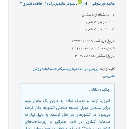
3
2
*
1
هانیه میربلوکی
نیلوفر عابدین زاده
فاطمه قنبری
,
,
1
- دانشگاه ازاد تنکابن
2
- عضو هیات علمی
3
- عضو هیات علمی
تاریخ دریافت : 1397/02/25
تاریخ پذیرش : 1397/04/18
تاریخ انتشار : 1397/05/15
کلید واژه
:
ارزیابی اثرات محیط زیستیکارخانه فولاد روش
ماتریس
,
چکیده مقاله
:
امروزه تولید و مصرف فولاد به عنوان یک معیار مهم
برای سنجش میزان توسعه صنعتی کشورها بکار گرفته
می‌شود. در کشورهای در حال توسعه، به دلیل نیاز به
سرمایه گذاری در امور عمرانی و زیرساخت‌های
اقتصادی، سیاستگذاری تولید فولاد در جهت تولید انواع