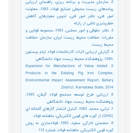
2. سازمان مدیریت و برنامه ریزی، راهنمای ارزیابی
پیامدهای زیست محیطی صنایع فولاد، 1383، معاونت
امور فنی، دفتر امور فنی، تدوین معیارهای کاهش
خطرپذیری ناشی از زلزله
3. دفتر حقوقی و امور مجلس، 1383، مجموعه قوانین و
مقررات حفاظت محیط زیست ایران، سازمان حفاظت
محیط زیست
4. گزارش ارزیابی اثرات کارخانجات فولاد تیام بیستون
،1390، پژوهشکده محیط زیست جهاد دانشگاهی
5. Expansion for Manufacture of Value Added
Products in the Existing Pig Iron Complex,
Environmental Impact Assessment Report, Bellary
District, Karnataka State, 2014.
6. ارزیابی طرح توسعه مجتمع فولاد گیلان، 1393،
پژوهشکده محیط زیست جهاد دانشگاهی
7. ترابی، محمد. 1383، کنترل انتشار گازهای گلخانه ای
(GHG) از کوره های قوس الکتریکی، ماهنامه فولاد
8. حشمتی انارکی. سعید، 1383، فولادسازی به روش
کوره قوس الکتریکی، ماهنامه فولاد، شماره 113