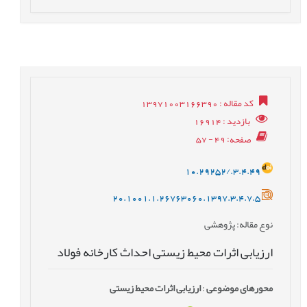
کد مقاله
: 13971003166390
بازدید
: 16914
صفحه
: 49 - 57
10.29252/.3.4.49
20.1001.1.26763060.1397.3.4.7.5
نوع مقاله
: پژوهشی
ارزیابی اثرات محیط زیستی احداث کارخانه فولاد
محورهای موضوعی
:
ارزیابی اثرات محیط زیستی