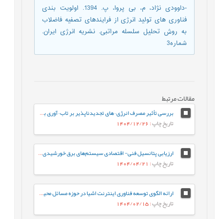
-داوودی نژاد، م، بی پروا، پ. 1394. اولویت بندی
فناوری های تولید انرژی از فرایندهای تصفیه فاضلاب
به روش تحلیل سلسله مراتبی. نشریه انرژی ایران.
شماره3
مقالات مرتبط
بررسی تأثیر مصرف انرژی¬های تجدیدناپذیر بر تاب¬آوری بوم‌شناختی ایران با استفاده از مدل ARDL
تاریخ چاپ
: 1404/12/26
ارزیابی پتانسیل فنی- اقتصادی سیستم‌های برق خورشیدی در ساختمان¬های مسکونی در استان گیلان
تاریخ چاپ
: 1404/04/21
ارائه الگوی توسعه فناوری اینترنت اشیا در حوزه مسائل محیطزیست و انرژی بهمنظور تحقق اهداف توسعه پایدار
تاریخ چاپ
: 1404/02/15