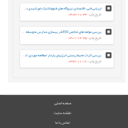
ارزیابی فنی-اقتصادی نیروگاه های فتوولتائیک خورشیدی در استان گیلان
تاریخ چاپ
: 1403/10/23
بررسی مولفه های شاخص LEEDدر بهسازی مدارس متوسطه دوم استان سمنان با رویکرد اکولوژیک
تاریخ چاپ
: 1401/12/25
بررسی اثرات محیط زیستی انرژیهای پایدار (مطالعه موردی: انرژي‌هاي خورشیدی، باد و هیدروالکتریک)
تاریخ چاپ
: 1396/11/16
صفحه اصلی
نقشه سایت
تماس با ما