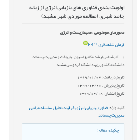
اولویت بندی فناوری های بازیابی انرژی از زباله
جامد شهری (مطالعه موردی شهر مشهد)
محورهای موضوعی
:
محیط زیست و انرژی
*
1
آرمان شاهنظری
1
- کارشناس ارشد مکانیزاسیون – بازیافت و مدیریت پسماند،
دانشکده کشاورزی، دانشگاه فردوسی مشهد
تاریخ دریافت : 1399/01/04
تاریخ پذیرش : 1399/03/20
تاریخ انتشار : 1399/04/18
کلید واژه
:
فناوری بازیابی انرژی
,
فرآیند تحلیل سلسله مراتبی
,
مدیریت پسماند
,
چکیده مقاله
: