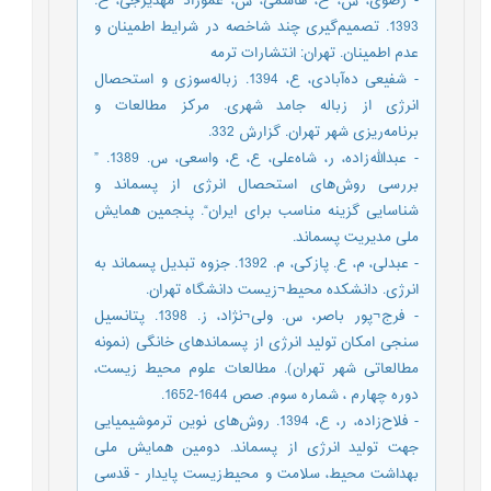
- رضوی، س، ح، هاشمی، س، عموزاد مهدیرجی، ح.
1393. تصمیم‌گیری چند شاخصه در شرایط اطمینان و
عدم اطمینان. تهران: انتشارات ترمه
- شفیعی ده‌آبادی، ع، 1394. زباله‌سوزی و استحصال
انرژی از زباله‌ جامد شهری. مرکز مطالعات و
برنامه‌ریزی شهر تهران. گزارش 332.
- عبدالله‌زاده، ر، شاه‌علی، ع، ع، واسعی، س. 1389. ”
بررسی روش‌های استحصال انرژی از پسماند و
شناسایی گزینه مناسب برای ایران“. پنجمین همایش
ملی مدیریت پسماند.
- عبدلی، م، ع. پازکی، م. 1392. جزوه تبدیل پسماند به
انرژی. دانشکده محیط¬زیست دانشگاه تهران.
- فرج¬پور باصر، س. ولی¬نژاد، ز. 1398. پتانسیل
سنجی امکان تولید انرژی از پسماندهای خانگی (نمونه
مطالعاتی شهر تهران). مطالعات علوم محیط زیست،
دوره چهارم ، شماره سوم. صص 1644-1652.
- فلاح‌زاده، ر، ع، 1394. روش‌های نوین ترموشیمیایی
جهت تولید انرژی از پسماند. دومین همایش ملی
بهداشت محیط، سلامت و محیط‌زیست پایدار - قدسی