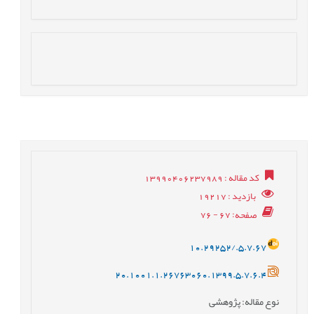
کد مقاله
: 13990406237989
بازدید
: 19217
صفحه
: 67 - 76
10.29252/.5.7.67
20.1001.1.26763060.1399.5.7.6.4
نوع مقاله
: پژوهشی