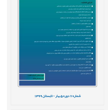
شماره
7
دوره
5
بهار - تابستان
1399