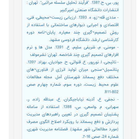
پور، س، ح.1387. ”فرآیند تحلیل سلسله مراتبی“. تهران :
انتشارات دانشگاه صنعتی امیرکبیر
- مددی قله¬زو، ه. 1393. ارزیابی زیست¬محیطی، فنی،
اقتصادی و اجرایی دیوارهای ساختمانی با استفاده از
روش تصمیم¬گیری چند معیاره. پایان¬نامه دوره
کارشناسی ارشد، دانشگاه فردوسی مشهد.
- مومنی، م، شریفی سلیم، ع. 1391. مدل ها و نرم
افزارهای تصمیم گیری چند شاخصه. تهران: نشرمولف
- نائیجی، ا. نورپور، ع. قنواتی، ح. جوادیان، بهزاد. 1397.
پتانسیل¬سنجی میزان تولید انرژی از فناوری¬های
مختلف دفع پسماند شهرستان آمل. مجله مطالعات
علوم محیط زیست، دوره سوم، شماره چهارم صص
802-811.
- نجفی، ع، آدینه نیاباجیگران، ع، عبدالله زاده، ر،
سهرابی، م ،واسعی، س، 1388. استفاده از سامانه
پشتیبان تصمیم گیری در تعیین راهبردهای مدیریت
پردازش و دفع پسماند با رویکرد اصلاح الگوی مصرف
(مورد مطالعاتی شهر مشهد). فصلنامه مدیریت شهری،
شماره 24، صص 16-7.