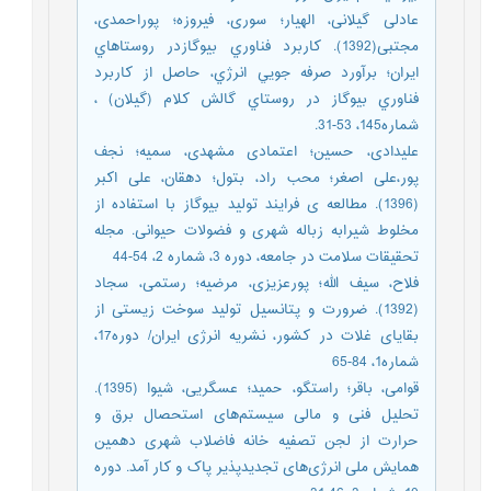
عادلی گیلانی، الهیار؛ سوری، فیروزه؛ پوراحمدی،
مجتبی(1392). كاربرد فناوري بيوگازدر روستاهاي
ايران؛ برآورد صرفه جويي انرژي، حاصل از كاربرد
فناوري بيوگاز در روستاي گالش كلام (گيلان) ،
شماره145، 53-31.
علیدادی، حسین؛ اعتمادی مشهدی، سمیه؛ نجف
پور،علی اصغر؛ محب راد، بتول؛ دهقان، علی اکبر
(1396). مطالعه ی فرایند تولید بیوگاز با استفاده از
مخلوط شیرابه زباله شهری و فضولات حیوانی. مجله
تحقیقات سلامت در جامعه، دوره 3، شماره 2، 54-44
فلاح، سیف الله؛ پورعزیزی، مرضیه؛ رستمی، سجاد
(1392). ضرورت و پتانسیل تولید سوخت زیستی از
بقایای غلات در کشور، نشریه انرژی ایران/ دوره17،
شماره1، 84-65
قوامی، باقر؛ راستگو، حمید؛ عسگریی، شیوا (1395).
تحلیل فنی و مالی سیستم‌های استحصال برق و
حرارت از لجن تصفیه خانه فاضلاب شهری دهمین
همایش ملی انرژی‌های تجدیدپذیر پاک و کار آمد. دوره