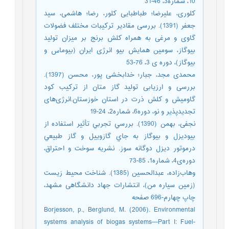
10، شماره3، 46-31
کلوری، علیرضا؛ طباطبایی کلور، رضا؛ هاشمی، سید
جعفر (1391). بررسی مقادیر ترکیبات مختلف فضولات
گاوی و مرغی به همراه کلش برنج بر میزان تولید
بیوگاز، سومین همایش بیو انرژی ایران (بیوماس و
بیوگاز)، دوره ی 3، 76-53
محمدی مجد، جبار؛ خدابخشی پور، محسن (1397).
بررسی و ارزیابی تولید گاز متان از ترکیب کود
گاومیش و کلش ذرت در استان خوزستان.انرژی‌های
تجدید‌پذیر و نو، دوره6، شماره2، 24-19
نجفی، بهمن (1390). بررسي تجربي تأثير استفاده از
بيوديزل و بيوگاز به جاي گازوييل و گاز طبيعي
درموتور ديزل دوگانه سوز. نشریه سوخت و احتراق،
دوره‌ی4، شماره1، 85-73
وهاب‌زاده، عبدالحسین (1385). شناخت محیط زیست
(زمین سیاره من)، انتشارات جهاد دانشگاهی مشهد،
چاپ چهارم-696 صفحه
Borjesson, p., Berglund, M. (2006). Environmental
systems analysis of biogas systems—Part I: Fuel-