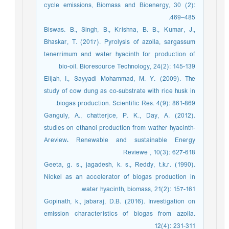
cycle emissions, Biomass and Bioenergy, 30 (2):
469–485.
Biswas. B., Singh, B., Krishna, B. B., Kumar, J.,
Bhaskar, T. (2017). Pyrolysis of azolla, sargassum
tenerrimum and water hyacinth for production of
bio-oil. Bioresource Technology, 24(2): 145-139
Elijah, I., Sayyadi Mohammad, M. Y. (2009). The
study of cow dung as co-substrate with rice husk in
biogas production. Scientific Res. 4(9): 861-869.
Ganguly, A., chatterjce, P. K., Day, A. (2012).
studies on ethanol production from wather hyacinth-
Areview، Renewable and sustainable Energy
Reviewe , 10(3): 627-618
Geeta, g. s., jagadesh, k. s., Reddy, t.k.r. (1990).
Nickel as an accelerator of biogas production in
water hyacinth, biomass, 21(2): 157-161.
Gopinath, k., jabaraj, D.B. (2016). Investigation on
emission characteristics of biogas from azolla.
12(4): 231-311