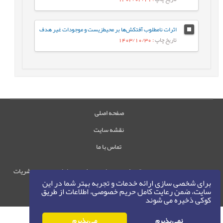
اثرات نامطلوب آفتکش‌ها بر محیطزیست و موجودات غیر هدف
تاریخ چاپ
: 1403/10/30
صفحه اصلی
نقشه سایت
تماس با ما
حقوق این وب‌سایت متعلق به سامانه مدیریت نشریات
برای شخصی سازی ارائه خدمات و تجربه بهتر شما در این
رایمگ است.
سایت، ضمن رعایت کامل حریم خصوصی، اطلاعات از طریق
حق نشر
1405-1396
©
کوکی ذخیره می شوند
نمی پذیرم
می پذیرم