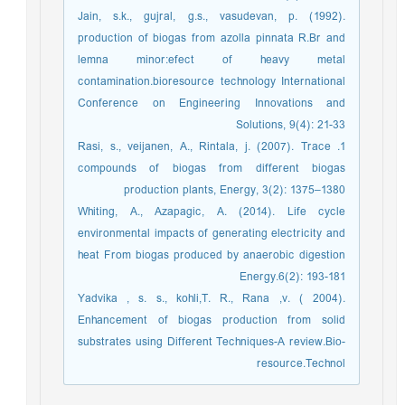
Jain, s.k., gujral, g.s., vasudevan, p. (1992).
production of biogas from azolla pinnata R.Br and
lemna minor:efect of heavy metal
contamination.bioresource technology International
Conference on Engineering Innovations and
Solutions, 9(4): 21-33
1. Rasi, s., veijanen, A., Rintala, j. (2007). Trace
compounds of biogas from different biogas
production plants, Energy, 3(2): 1375–1380
Whiting, A., Azapagic, A. (2014). Life cycle
environmental impacts of generating electricity and
heat From biogas produced by anaerobic digestion
Energy.6(2): 193-181
Yadvika , s. s., kohli,T. R., Rana ,v. ( 2004).
Enhancement of biogas production from solid
substrates using Different Techniques-A review.Bio-
resource.Technol