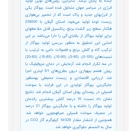
آینده به پایان برسد. بنابراین، روش‌های نوین تولید
انرژی در سراسر جهان متداول شده است. بیوگاز یکی
از انرژیهای جدید و پاک است که از تخمیر بی‌هوازی
زیست توده تولید می‌شود. استان گیلان با 238000
هکتار سطح زیر کشت برنج، پتانسیل قابل ملاحظهای
برای تولید بیوگاز از بقایای آلی را دارا می‌باشد. بر این
اساس این تحقیق به منظور بررسی تولید بیوگاز از
ترکیب کاه و کلش برنج و فضولات دامی به ترتیب با
نسبت‌های (100-0)، (95-5)، (90-10)، (85-15)، (80-20)
در سه تکرار انجام شد. آزمایش در دمای مزوفیلیک با
روش هضم بیهوازی درون بطری‌های 5/1 لیتری اجرا
شد. ارزیابی اقتصادی و زیست محیطی بهمنظور
جایگزینی بیوگاز تولیدی در این فرایند با سوخت
فسیلی در روستای پونل استان گیلان انجام شد. نتایج
نشان داد نسبت 10 درصد کلش بیشترین راندمان
تولید بیوگاز را داشته و با جایگزینی بیوگاز 21 درصد
در مصرف سوخت فسیلی صرفهجویی خواهد شد.
همچنین از انتشار مقدار 14/328 کیلوگرم گاز CO2 در
سال به اتمسفر جلوگیری خواهد شد.