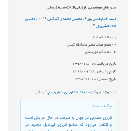
محورهای موضوعی
:
ارزیابی اثرات محیط زیستی
*
2
1
مهسا خدابخشی پور
محسن محمدی گلنگش
محسن
,
,
3
خدابخشی پور
1
- دانشگاه گیلان
2
- عضو هیات علمی دانشگاه گیلان
3
- دانشگاه خوزستان
تاریخ دریافت : 1398/08/15
تاریخ پذیرش : 1398/09/18
تاریخ انتشار : 1398/11/20
کلید واژه
:
بیوگاز
,
ضایعات کشاورزی
,
کلش برنج
,
آلودگی
,
چکیده مقاله
:
انرژی مصرفی در جهان به سرعت در حال افزایش است
و انتظار می‌رود که منابع انرژی غیرقابل تجدید در