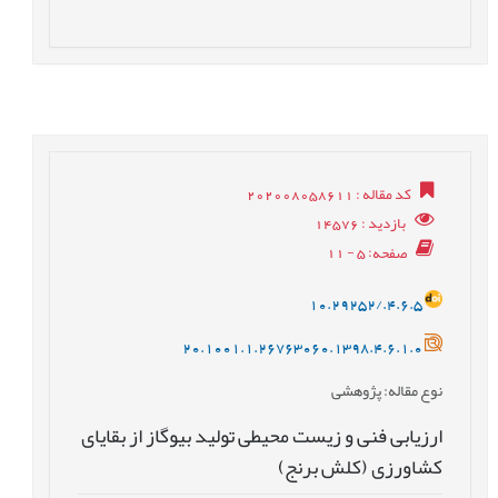
کد مقاله
: 202008058611
بازدید
: 14576
صفحه
: 5 - 11
10.29252/.4.6.5
20.1001.1.26763060.1398.4.6.1.0
نوع مقاله
: پژوهشی
ارزیابی فنی و زیست محیطی تولید بیوگاز از بقایای
کشاورزی (کلش برنج)