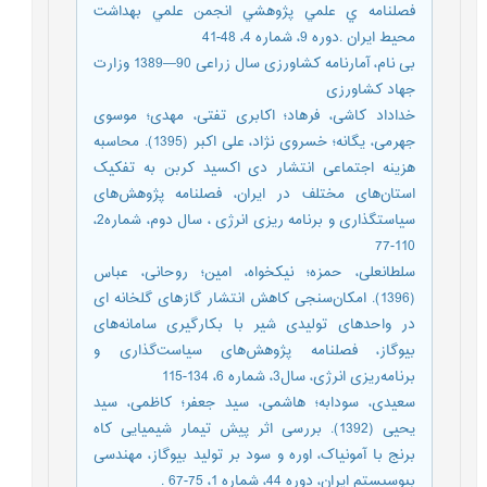
فصلنامه ي علمي پژوهشي انجمن علمي بهداشت
محيط ايران .دوره 9، شماره 4، 48-41
بی نام، آمارنامه کشاورزی سال زراعی 90—1389 وزارت
جهاد کشاورزی
خداداد کاشی، فرهاد؛ اکابری تفتی، مهدی؛ موسوی
جهرمی، یگانه؛ خسروی نژاد، علی اکبر (1395). محاسبه
هزینه اجتماعی انتشار دی اکسید کربن به تفکیک
استان‌های مختلف در ایران، فصلنامه پژوهش‌های
سیاستگذاری و برنامه ریزی انرژی ، سال دوم، شماره2،
110-77
سلطانعلی، حمزه؛ نیکخواه، امین؛ روحانی، عباس
(1396). امکان‌سنجی کاهش انتشار گازهای گلخانه ای
در واحد‌های تولیدی شیر با بکار‌گیری سامانه‌های
بیوگاز، فصلنامه پژوهش‌های سیاست‌گذاری و
برنامه‌ریزی انرژی، سال3، شماره 6، 134-115
سعیدی، سودابه؛ هاشمی، سید جعفر؛ کاظمی، سید
یحیی (1392). بررسی اثر پیش تیمار شیمیایی کاه
برنج با آمونیاک، اوره و سود بر تولید بیوگاز، مهندسی
بیوسیستم ایران، دوره 44، شماره 1، 75-67 .