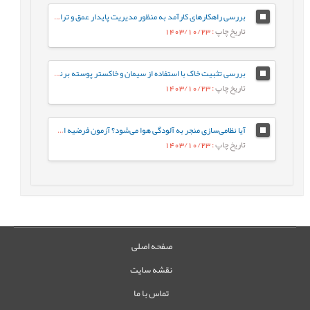
بررسی راهکارهای کارآمد به منظور مدیریت پایدار عمق و تراز سطح آب تالاب انزلی با تأکید بر رویکردهای پیشگیری و احیا
تاریخ چاپ
: 1403/10/23
بررسی تثبیت خاک با استفاده از سیمان و خاکستر پوسته برنج و کاهش اثرات مخرب زیست‌محیطی
تاریخ چاپ
: 1403/10/23
آیا نظامی‌سازی منجر به آلودگی هوا می‌شود؟ آزمون فرضیه اسلحه در مقابل آب‌وهوا برای کشورهای منطقه خاورمیانه و شمال آفریقا (منا)
تاریخ چاپ
: 1403/10/23
صفحه اصلی
نقشه سایت
تماس با ما