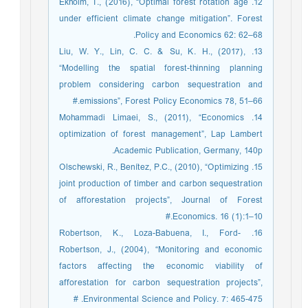
12. Ekholm, T., (2016), “Optimal forest rotation age
under efficient climate change mitigation”. Forest
Policy and Economics 62: 62–68.
13. Liu, W. Y., Lin, C. C. & Su, K. H., (2017),
“Modelling the spatial forest-thinning planning
problem considering carbon sequestration and
emissions”, Forest Policy Economics 78, 51–66.#
14. Mohammadi Limaei, S., (2011), “Economics
optimization of forest management”, Lap Lambert
Academic Publication, Germany, 140p.
15. Olschewski, R., Benítez, P.C., (2010), “Optimizing
joint production of timber and carbon sequestration
of afforestation projects”, Journal of Forest
Economics. 16 (1):1–10.#
16. Robertson, K., Loza-Babuena, I., Ford-
Robertson, J., (2004), “Monitoring and economic
factors affecting the economic viability of
afforestation for carbon sequestration projects”,
Environmental Science and Policy. 7: 465-475. #