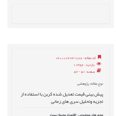
کد مقاله
: 1400072731886
بازدید
: 10356
صفحه
: 51 - 57
نوع مقاله
: پژوهشی
پیش بینی قیمت تعدیل شده کربن با استفاده از
تجزیه وتحلیل سری های زمانی
محورهای موضوعی
:
اقتصاد محیط زیست