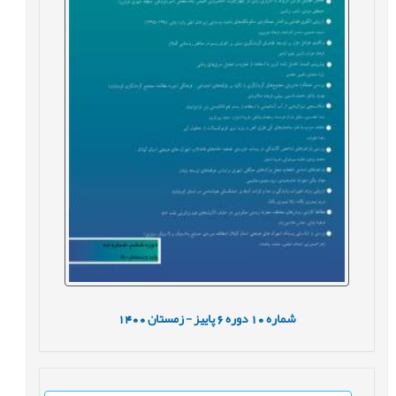
شماره
10
دوره
6
پاییز - زمستان
1400