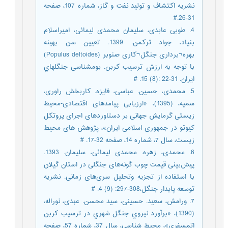
نشریه اکتشاف و تولید نفت و گاز، شماره 107، صفحه
31-26.#
4. طوبی عابدی، سلیمان محمدی لیمائی، امیراسلام
بنیاد، جواد ترکمن. 1399. تعیین سن بهینه
بهره¬برداری جنگل¬کاری صنوبر (Populus deltoides)
با توجه به ارزش ترسیب کربن. بومشناسی جنگلهاي
ایران. 31-22 :(8) 15. #
5. محمدی، حسین. عباسی، فایزه. کاربخش راوری،
سمیه، (1395)، «ارزیابی پیامدهای اقتصادی-محیط
زیستی گرمایش جهانی بر دستاوردهای اجرای پروتکل
کیوتو در جمهوری اسلامی ایران»، پژوهش های محیط
زیست، سال 7، شماره 14، صفحه 32-17. #
6. محمدی، زهره. محمدی لیمائی، سلیمان. 1393.
پیش‌بینی قیمت چوب گونه‌های جنگلی در استان گیلان
با استفاده از تجزیه وتحلیل سری‌های زمانی. نشریه
توسعه پایدار جنگل،308-297: (9) 4. #
7. ورامش، سعید. حسینی، سید محسن. عبدی، نوراله،
(1390)، «برآورد نيروي جنگل شهري در ترسيب كربن
اتمسفري»، محیط شناسی، سال 37، شماره 57، صفحه