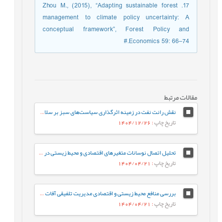
17. Zhou M., (2015), “Adapting sustainable forest
management to climate policy uncertainty: A
conceptual framework”, Forest Policy and
Economics 59: 66–74.#
مقالات مرتبط
نقش رانت نفت در زمینه اثرگذاری سیاست‌های سبز بر سلامت محیط‌زیست در ایران
تاریخ چاپ
: 1404/12/26
تحلیل اتصال نوسانات متغیرهای اقتصادی و محیط زیستی در ایران (2006-2023)
تاریخ چاپ
: 1404/04/21
بررسی منافع محیط زیستی و اقتصادی مدیریت تلفیقی آفات (IPM)
تاریخ چاپ
: 1404/04/21