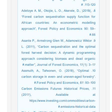
120-113. #
8. Adetoye A. M., Okojie, L. O., Akerele, D., )2018(,
“Forest carbon sequestration supply function for
African countries: An econometric modelling
approach”, Forest Policy and Economics 90: 59–
66.#
9. Asante P., Armstrong Glen W., Adamowicz Wiktor
L. (2011), “Carbon sequestration and the optimal
forest harvest decision: A dynamic programming
approach considering biomass and dead organic
matter”, Journal of Forest Economics, 17(1): 3–17.#
10. Assmuth, A., Tahvonen, O. (2018), “Optimal
carbon storage in even- and uneven-aged forestry”.
Forest Policy and Economics, 87: 93–100.#
11. Carbon Emissions Futures Historical Prices,
(2017), Available at
https://www.investing.com/commodities/carbon-
emissions-historical-data.#