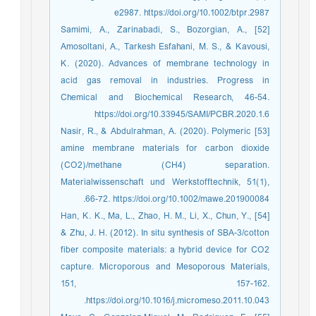
e2987. https://doi.org/10.1002/btpr.2987
[52] Samimi, A., Zarinabadi, S., Bozorgian, A.,
Amosoltani, A., Tarkesh Esfahani, M. S., & Kavousi,
K. (2020). Advances of membrane technology in
acid gas removal in industries. Progress in
Chemical and Biochemical Research, 46-54.
https://doi.org/10.33945/SAMI/PCBR.2020.1.6
[53] Nasir, R., & Abdulrahman, A. (2020). Polymeric
amine membrane materials for carbon dioxide
(CO2)/methane (CH4) separation.
Materialwissenschaft und Werkstofftechnik, 51(1),
66-72. https://doi.org/10.1002/mawe.201900084.
[54] Han, K. K., Ma, L., Zhao, H. M., Li, X., Chun, Y.,
& Zhu, J. H. (2012). In situ synthesis of SBA-3/cotton
fiber composite materials: a hybrid device for CO2
capture. Microporous and Mesoporous Materials,
151, 157-162.
https://doi.org/10.1016/j.micromeso.2011.10.043.