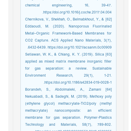
chemical engineering, 16, 39-47.
https://doi.org/10.1016/j.coche.2017.04.004.
[62] Chernikova, V., Shekhah, O., Belmabkhout, Y., &
Eddaoudi, M. (2020). Nanoporous Fluorinated
Metal–Organic Framework-Based Membranes for
CO2 Capture. ACS Applied Nano Materials, 3(7),
6432-6439. https://doi.org/10.1021/acsanm.0c00909.
[63] Setiawan, W. K., & Chiang, K. Y. (2019). Silica
applied as mixed matrix membrane inorganic filler
for gas separation: a review. Sustainable
Environment Research, 29(1), 1-21.
https://doi.org/10.1186/s42834-019-0028-1.
[64] Borandeh, S., Abdolmaleki, A., Zamani
Nekuabadi, S., & Sadeghi, M. (2019). Methoxy poly
(ethylene glycol) methacrylate-TiO2/poly (methyl
methacrylate) nanocomposite: an efficient
membrane for gas separation. Polymer-Plastics
Technology and Materials, 58(7), 789-802.