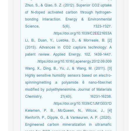
Zhuo, S., & Qiao, S. Z. (2012). Superior CO2 uptake
of N-doped activated carbon through hydrogen-
bonding interaction. Energy & Environmental
Science, 5(6), 7323-7327.
https://doi.org/10.1039/C2EE21653A.
[2] Li, B., Duan, Y., Luebke, D., & Morreale, B.
(2013). Advances in CO2 capture technology: A
patent review. Applied Energy, 102, 1439-1447.
https://doi.org/10.1016/j.apenergy.2012.09.009.
[3] Wang, X., Ding, B., Yu, J., & Wang, M. (2011).
Highly sensitive humidity sensors based on electro-
spinning/netting a polyamide 6 nano-fiber/net
modified by polyethyleneimine. Journal of Materials
Chemistry, 21(40), 16231-16238.
https://doi.org/10.1039/C1JM13037D.
[4] Kelemen, P. B., McQueen, N., Wilcox, J.,
Renforth, P., Dipple, G., & Vankeuren, A. P. (2020).
Engineered carbon mineralization in ultramafic