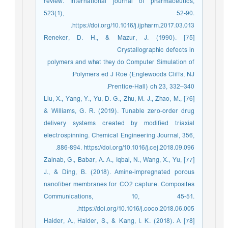
review. International journal of pharmaceutics,
523(1), 52-90.
https://doi.org/10.1016/j.ijpharm.2017.03.013.
[75] Reneker, D. H., & Mazur, J. (1990).
Crystallographic defects in
polymers and what they do Computer Simulation of
Polymers ed J Roe (Englewoods Cliffs, NJ:
Prentice-Hall) ch 23, 332–340.
[76] Liu, X., Yang, Y., Yu, D. G., Zhu, M. J., Zhao, M.,
& Williams, G. R. (2019). Tunable zero-order drug
delivery systems created by modified triaxial
electrospinning. Chemical Engineering Journal, 356,
886-894. https://doi.org/10.1016/j.cej.2018.09.096.
[77] Zainab, G., Babar, A. A., Iqbal, N., Wang, X., Yu,
J., & Ding, B. (2018). Amine-impregnated porous
nanofiber membranes for CO2 capture. Composites
Communications, 10, 45-51.
https://doi.org/10.1016/j.coco.2018.06.005.
[78] Haider, A., Haider, S., & Kang, I. K. (2018). A