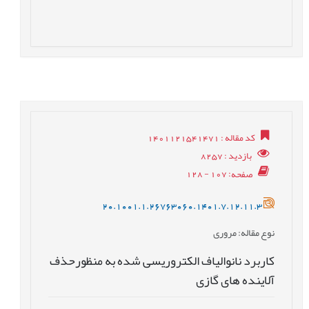
کد مقاله
: 1401121541471
بازدید
: 8257
صفحه
: 107 - 128
20.1001.1.26763060.1401.7.12.11.3
نوع مقاله
: مروری
کاربرد نانوالیاف الکتروریسی شده به منظورحذف
آلاینده های گازی