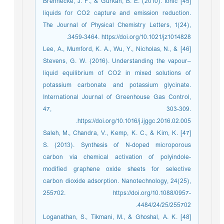
[45] Brennecke, J. F., & Gurkan, B. E. (2010). Ionic
liquids for CO2 capture and emission reduction.
The Journal of Physical Chemistry Letters, 1(24),
3459-3464. https://doi.org/10.1021/jz1014828.
[46] Lee, A., Mumford, K. A., Wu, Y., Nicholas, N., &
Stevens, G. W. (2016). Understanding the vapour–
liquid equilibrium of CO2 in mixed solutions of
potassium carbonate and potassium glycinate.
International Journal of Greenhouse Gas Control,
47, 303-309.
https://doi.org/10.1016/j.ijggc.2016.02.005.
[47] Saleh, M., Chandra, V., Kemp, K. C., & Kim, K.
S. (2013). Synthesis of N-doped microporous
carbon via chemical activation of polyindole-
modified graphene oxide sheets for selective
carbon dioxide adsorption. Nanotechnology, 24(25),
255702. https://doi.org/10.1088/0957-
4484/24/25/255702.
[48] Loganathan, S., Tikmani, M., & Ghoshal, A. K.