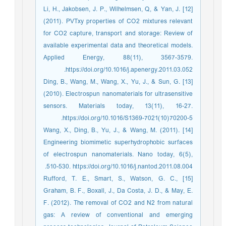
[12] Li, H., Jakobsen, J. P., Wilhelmsen, Q, & Yan, J.
(2011). PVTxy properties of CO2 mixtures relevant
for CO2 capture, transport and storage: Review of
available experimental data and theoretical models.
Applied Energy, 88(11), 3567-3579.
https://doi.org/10.1016/j.apenergy.2011.03.052.
[13] Ding, B., Wang, M., Wang, X., Yu, J., & Sun, G.
(2010). Electrospun nanomaterials for ultrasensitive
sensors. Materials today, 13(11), 16-27.
https://doi.org/10.1016/S1369-7021(10)70200-5.
[14] Wang, X., Ding, B., Yu, J., & Wang, M. (2011).
Engineering biomimetic superhydrophobic surfaces
of electrospun nanomaterials. Nano today, 6(5),
510-530. https://doi.org/10.1016/j.nantod.2011.08.004.
[15] Rufford, T. E., Smart, S., Watson, G. C.,
Graham, B. F., Boxall, J., Da Costa, J. D., & May, E.
F. (2012). The removal of CO2 and N2 from natural
gas: A review of conventional and emerging