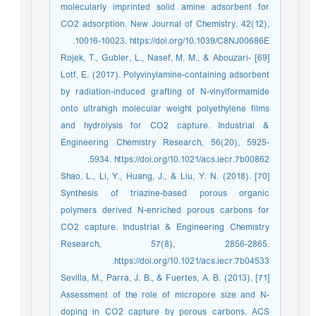
molecularly imprinted solid amine adsorbent for
CO2 adsorption. New Journal of Chemistry, 42(12),
10016-10023. https://doi.org/10.1039/C8NJ00686E.
[69] Rojek, T., Gubler, L., Nasef, M. M., & Abouzari-
Lotf, E. (2017). Polyvinylamine-containing adsorbent
by radiation-induced grafting of N-vinylformamide
onto ultrahigh molecular weight polyethylene films
and hydrolysis for CO2 capture. Industrial &
Engineering Chemistry Research, 56(20), 5925-
5934. https://doi.org/10.1021/acs.iecr.7b00862.
[70] Shao, L., Li, Y., Huang, J., & Liu, Y. N. (2018).
Synthesis of triazine-based porous organic
polymers derived N-enriched porous carbons for
CO2 capture. Industrial & Engineering Chemistry
Research, 57(8), 2856-2865.
https://doi.org/10.1021/acs.iecr.7b04533.
[71] Sevilla, M., Parra, J. B., & Fuertes, A. B. (2013).
Assessment of the role of micropore size and N-
doping in CO2 capture by porous carbons. ACS