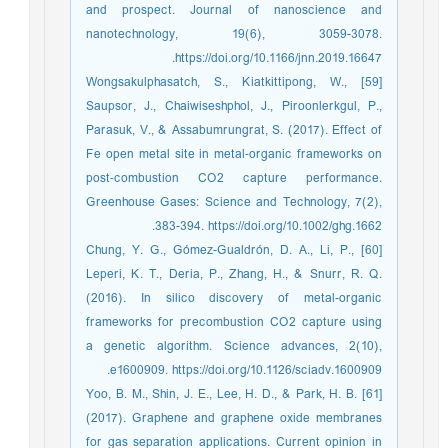
and prospect. Journal of nanoscience and
nanotechnology, 19(6), 3059-3078.
https://doi.org/10.1166/jnn.2019.16647.
[59] Wongsakulphasatch, S., Kiatkittipong, W.,
Saupsor, J., Chaiwiseshphol, J., Piroonlerkgul, P.,
Parasuk, V., & Assabumrungrat, S. (2017). Effect of
Fe open metal site in metal‐organic frameworks on
post‐combustion CO2 capture performance.
Greenhouse Gases: Science and Technology, 7(2),
383-394. https://doi.org/10.1002/ghg.1662.
[60] Chung, Y. G., Gómez-Gualdrón, D. A., Li, P.,
Leperi, K. T., Deria, P., Zhang, H., & Snurr, R. Q.
(2016). In silico discovery of metal-organic
frameworks for precombustion CO2 capture using
a genetic algorithm. Science advances, 2(10),
e1600909. https://doi.org/10.1126/sciadv.1600909.
[61] Yoo, B. M., Shin, J. E., Lee, H. D., & Park, H. B.
(2017). Graphene and graphene oxide membranes
for gas separation applications. Current opinion in