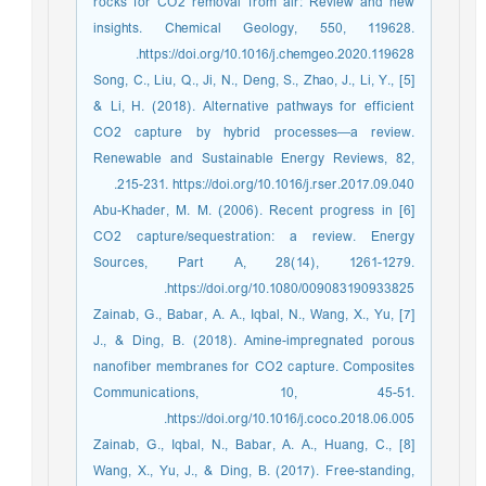
rocks for CO2 removal from air: Review and new
insights. Chemical Geology, 550, 119628.
https://doi.org/10.1016/j.chemgeo.2020.119628.
[5] Song, C., Liu, Q., Ji, N., Deng, S., Zhao, J., Li, Y.,
& Li, H. (2018). Alternative pathways for efficient
CO2 capture by hybrid processes—a review.
Renewable and Sustainable Energy Reviews, 82,
215-231. https://doi.org/10.1016/j.rser.2017.09.040.
[6] Abu-Khader, M. M. (2006). Recent progress in
CO2 capture/sequestration: a review. Energy
Sources, Part A, 28(14), 1261-1279.
https://doi.org/10.1080/009083190933825.
[7] Zainab, G., Babar, A. A., Iqbal, N., Wang, X., Yu,
J., & Ding, B. (2018). Amine-impregnated porous
nanofiber membranes for CO2 capture. Composites
Communications, 10, 45-51.
https://doi.org/10.1016/j.coco.2018.06.005.
[8] Zainab, G., Iqbal, N., Babar, A. A., Huang, C.,
Wang, X., Yu, J., & Ding, B. (2017). Free-standing,