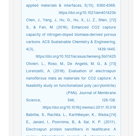
applied materials & interfaces, 5(13), 6360-6368.
https://doi.org/10.1021/am401423b.
[72] Chen, J., Yang, J., Hu, G., Hu, X., Li, Z., Shen,
S., & Fan, M. (2016). Enhanced CO2 capture
capacity of nitrogen-doped biomass-derived porous
carbons. ACS Sustainable Chemistry & Engineering,
4(3), 1439-1445.
https://doi.org/10.1021/acssuschemeng.5b01425
[73] Olivieri, L., Roso, M., De Angelis, M. G., &
Lorenzetti, A. (2018). Evaluation of electrospun
nanofibrous mats as materials for CO2 capture: A
feasibility study on functionalized poly (acrylonitrile)
(PAN). Journal of Membrane
Science, 546, 128-138.
https://doi.org/10.1016/j.memsci.2017.10.019.
[74]Babitha, S., Rachita, L., Karthikeyan, K., Shoba,
E., Janani, I., Poornima, B., & Sai, K. P. (2017).
Electrospun protein nanofibers in healthcare: A