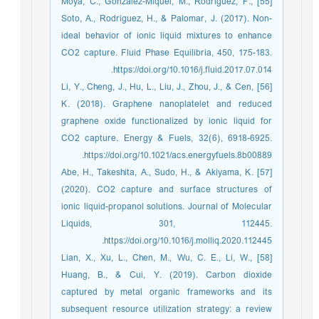
[55] Moya, C., Gonzalez-Miquel, M., Rodriguez, F.,
Soto, A., Rodriguez, H., & Palomar, J. (2017). Non-
ideal behavior of ionic liquid mixtures to enhance
CO2 capture. Fluid Phase Equilibria, 450, 175-183.
https://doi.org/10.1016/j.fluid.2017.07.014.
[56] Li, Y., Cheng, J., Hu, L., Liu, J., Zhou, J., & Cen,
K. (2018). Graphene nanoplatelet and reduced
graphene oxide functionalized by ionic liquid for
CO2 capture. Energy & Fuels, 32(6), 6918-6925.
https://doi.org/10.1021/acs.energyfuels.8b00889.
[57] Abe, H., Takeshita, A., Sudo, H., & Akiyama, K.
(2020). CO2 capture and surface structures of
ionic liquid-propanol solutions. Journal of Molecular
Liquids, 301, 112445.
https://doi.org/10.1016/j.molliq.2020.112445.
[58] Lian, X., Xu, L., Chen, M., Wu, C. E., Li, W.,
Huang, B., & Cui, Y. (2019). Carbon dioxide
captured by metal organic frameworks and its
subsequent resource utilization strategy: a review