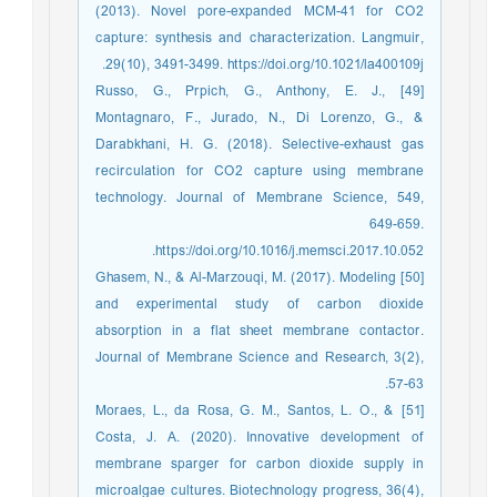
(2013). Novel pore-expanded MCM-41 for CO2
capture: synthesis and characterization. Langmuir,
29(10), 3491-3499. https://doi.org/10.1021/la400109j.
[49] Russo, G., Prpich, G., Anthony, E. J.,
Montagnaro, F., Jurado, N., Di Lorenzo, G., &
Darabkhani, H. G. (2018). Selective-exhaust gas
recirculation for CO2 capture using membrane
technology. Journal of Membrane Science, 549,
649-659.
https://doi.org/10.1016/j.memsci.2017.10.052.
[50] Ghasem, N., & Al-Marzouqi, M. (2017). Modeling
and experimental study of carbon dioxide
absorption in a flat sheet membrane contactor.
Journal of Membrane Science and Research, 3(2),
57-63.
[51] Moraes, L., da Rosa, G. M., Santos, L. O., &
Costa, J. A. (2020). Innovative development of
membrane sparger for carbon dioxide supply in
microalgae cultures. Biotechnology progress, 36(4),