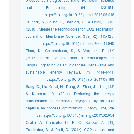
process technologies. Journal of Petroleum Science
and Engineering, 94, 123-154.
https://doi.org/10.1016/j.petrol.2012.06.016
[16] Brunetti, A., Scura, F., Barbieri, G., & Drioli, E.
(2010). Membrane technologies for CO2 separation.
Journal of Membrane Science, 359(1-2), 115-125.
https://doi.org/10.1016/j.memsci.2009.11.040
[17] Zhou, K., Chaemchuen, S., & Verpoort, F.
(2017). Alternative materials in technologies for
Biogas upgrading via CO2 capture. Renewable and
sustainable energy reviews, 79, 1414-1441.
https://doi.org/10.1016/j.rser.2017.05.198.
[18] Song, C., Liu, Q., Ji, N., Deng, S., Zhao, J., Li, Y.,
& Kitamura, Y. (2017). Reducing the energy
consumption of membrane-cryogenic hybrid CO2
capture by process optimization. Energy, 124, 29-
39. https://doi.org/10.1016/j.energy.2017.02.054.
[19] Crake, A., Christoforidis, K. C., Kafizas, A.,
Zafeiratos, S., & Petit, C. (2017). CO2 capture and