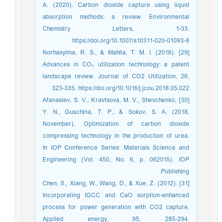
A. (2020). Carbon dioxide capture using liquid
absorption methods: a review. Environmental
Chemistry Letters, 1-33.
https://doi.org/10.1007/s10311-020-01093-8
[29] Norhasyima, R. S., & Mahlia, T. M. I. (2018).
Advances in CO₂ utilization technology: a patent
landscape review. Journal of CO2 Utilization, 26,
323-335. https://doi.org/10.1016/j.jcou.2018.05.022
[30] Afanasiev, S. V., Kravtsova, M. V., Shevchenko,
Y. N., Guschina, T. P., & Sokov, S. A. (2018,
November). Optimization of carbon dioxide
compressing technology in the production of urea.
In IOP Conference Series: Materials Science and
Engineering (Vol. 450, No. 6, p. 062015). IOP
Publishing.
[31] Chen, S., Xiang, W., Wang, D., & Xue, Z. (2012).
Incorporating IGCC and CaO sorption-enhanced
process for power generation with CO2 capture.
Applied energy, 95, 285-294.