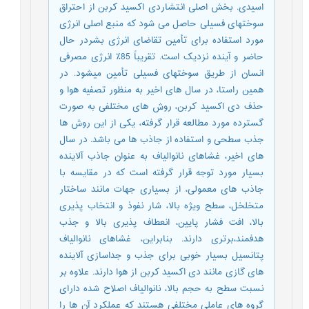
اسیدی. بخش اصلی انتشاردی اکسید کربن از احتراق
سوختهای فسیلی حاصل می شود که منبع اصلی انرژی
مورد استفاده برای تأمین تقاضای انرژی بشردر حال
حاضر و آینده نزدیک است. تقریباً 85٪ انرژی مصرفی
انسان از طریق سوختهای فسیلی تأمین میشود. در
همین راستا، در سال های اخیر به منظور تصفیه هوا و
حذف دی اکسید کربن، روش های مختلفی به صورت
گسترده مورد مطالعه قرار گرفته، یکی از این روش ها
جذب سطحی و استفاده از جاذب ها می باشد. در سال
های اخیر، غشاهای نانوالیاف به عنوان جاذب آلاینده
بسیار مورد توجه قرار گرفته است که در مقایسه با
جاذب های معمولی، از بسیاری جهات مانند ساختار
متخلخل، سطح ویژه بالا، شار نفوذ و انتخاب پذیری
بالا، افت فشار پایین، انعطاف پذیری بالا و جذب
هدفمند،برتری دارند. بنابراین، غشاهای نانوالیاف
پتانسیل بسیار خوبی برای جذب و جداسازی آلاینده
های گازی مانند دی اکسید کربن از هوا دارند. علاوه بر
نسبت سطح به حجم بالا، نانوالیاف اصلاح شده دارای
گروه های عاملی مختلفی هستند که عملکرد آن ها را