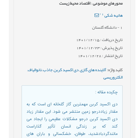
محورهای موضوعی
:
اقتصاد محیط زیست
*
1
هانیه شکی
1
- دانشگاه گلستان
تاریخ دریافت : 1401/12/15
تاریخ پذیرش : 1401/12/23
تاریخ انتشار : 1401/12/28
کلید واژه
:
آلاینده های گازی
,
دی اکسید کربن
,
جاذب
,
نانوالیاف
,
الکتروریسی
,
چکیده مقاله
:
دی اکسید کربن مهمترین گاز گلخانه ای است که به
مقدار زیاددرجو زمین منتشر می شود. این مقدار زیاد
دی اکسید کربن درجو مشکلات عظیمی را ایجاد می
کند که بر زندگی انسان تأثیر گذاراست
مانندگردبادشدید، طوفان، خشکسالی و باران های