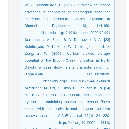
W., & Ramakrishna, S. (2020). A review on recent
advances in application of electrospun nanofiber
materials as biosensors. Current Opinion in
Biomedical Engineering, 13, 174-189.
https://doi.org/10.1016/j.cobme.2020.02.001.
[23] Sorensen, J. A., Smith, S. A., Dobroskok, A. A.,
Belobraydic, M. L., Peck, W. D., Kringstad, J. J., &
Zeng, Z. W. (2009). Carbon dioxide storage
potential of the Broom Creek Formation in North
Dakota: a case study in site characterization for
large-scale sequestration.
https://doi.org/10.1306/13171244St593378.
[24] Armstrong, M., Shi, X., Shan, B., Lackner, K., &
Mu, B. (2019). Rapid CO2 capture from ambient air
by sorbent‐containing porous electrospun fibers
made with the solvothermal polymer additive
removal technique. AIChE Journal, 65(1), 214-220.
https://doi.org/10.1002/aic.16418.