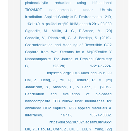
photocatalytic reduction using bifunctional
TiO2/MOF nanocomposites under UV–vis
irradiation. Applied Catalysis B: Environmental, 210,
131-140. https://doi.org/10.1016/j.apcatb.2017.03.039.
[20] Signorile, M., Vitillo, J. G., D’Amore, M.,
Crocellà, V., Ricchiardi, G., & Bordiga, S. (2019).
Characterization and Modeling of Reversible CO2
Capture from Wet Streams by a MgO/Zeolite Y
Nanocomposite. The Journal of Physical Chemistry
C, 123(28), 17214-17224.
https://doi.org/10.1021/acs.jpcc.9b01399.
[21] Dai, Z., Deng, J., Yu, Q., Helberg, R. M.,
Janakiram, S., Ansaloni, L., & Deng, L. (2019).
Fabrication and evaluation of bio-based
nanocomposite TFC hollow fiber membranes for
enhanced CO2 capture. ACS applied materials &
interfaces, 11(11), 10874-10882.
https://doi.org/10.1021/acsami.8b19651.
[22] Liu, Y., Hao, M., Chen, Z., Liu, L., Liu, Y., Yang,