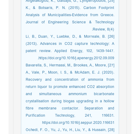
[25] Angelakoglou, K., Gaidajis, G., Lymperopoulos,
K., & Botsaris, P. N. (2015). Carbon Footprint
Analysis of Municipalities-Evidence from Greece.
Journal of Engineering Science & Technology
Review, 8(4).
[26] Li, B., Duan, Y., Luebke, D., & Morreale, B.
(2013). Advances in CO2 capture technology: A
patent review. Applied Energy, 102, 1439-1447.
https://doi.org/10.1016/j.apenergy.2012.09.009.
[27] Bavarella, S., Hermassi, M., Brookes, A., Moore,
A., Vale, P., Moon, I. S., & McAdam, E. J. (2020).
Recovery and concentration of ammonia from
return liquor to promote enhanced CO2 absorption
and simultaneous ammonium bicarbonate
crystallisation during biogas upgrading in a hollow
fibre membrane contactor. Separation and
Purification Technology, 241, 116631.
https://doi.org/10.1016/j.seppur.2020.116631
[28] Ochedi, F. O., Yu, J., Yu, H., Liu, Y., & Hussain,