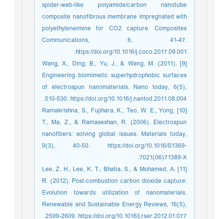
spider-web-like polyamide/carbon nanotube
composite nanofibrous membrane impregnated with
polyethyleneimine for CO2 capture. Composites
Communications, 6, 41-47.
https://doi.org/10.1016/j.coco.2017.09.001.
[9] Wang, X., Ding, B., Yu, J., & Wang, M. (2011).
Engineering biomimetic superhydrophobic surfaces
of electrospun nanomaterials. Nano today, 6(5),
510-530. https://doi.org/10.1016/j.nantod.2011.08.004.
[10] Ramakrishna, S., Fujihara, K., Teo, W. E., Yong,
T., Ma, Z., & Ramaseshan, R. (2006). Electrospun
nanofibers: solving global issues. Materials today,
9(3), 40-50. https://doi.org/10.1016/S1369-
7021(06)71389-X.
[11] Lee, Z. H., Lee, K. T., Bhatia, S., & Mohamed, A.
R. (2012). Post-combustion carbon dioxide capture:
Evolution towards utilization of nanomaterials.
Renewable and Sustainable Energy Reviews, 16(5),
2599-2609. https://doi.org/10.1016/j.rser.2012.01.077.