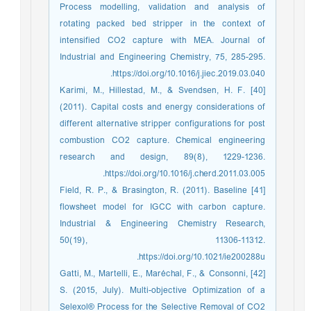
Process modelling, validation and analysis of
rotating packed bed stripper in the context of
intensified CO2 capture with MEA. Journal of
Industrial and Engineering Chemistry, 75, 285-295.
https://doi.org/10.1016/j.jiec.2019.03.040.
[40] Karimi, M., Hillestad, M., & Svendsen, H. F.
(2011). Capital costs and energy considerations of
different alternative stripper configurations for post
combustion CO2 capture. Chemical engineering
research and design, 89(8), 1229-1236.
https://doi.org/10.1016/j.cherd.2011.03.005.
[41] Field, R. P., & Brasington, R. (2011). Baseline
flowsheet model for IGCC with carbon capture.
Industrial & Engineering Chemistry Research,
50(19), 11306-11312.
https://doi.org/10.1021/ie200288u.
[42] Gatti, M., Martelli, E., Maréchal, F., & Consonni,
S. (2015, July). Multi-objective Optimization of a
Selexol® Process for the Selective Removal of CO2