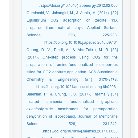
https://doi.org/10.1016/j.apenergy.2012.02.056.
[32] Garshasbi, V., Jahangiri, M., & Anbia, M. (2017).
Equilibrium CO2 adsorption on zeolite 13X
prepared from natural clays. Applied Surface
Science, 393, 225-233.
https://doi.org/10.1016/j.apsusc.2016.09.161.
[33] Quang, D. V., Dindi, A., & Abu-Zahra, M. R.
(2017). One-step process using CO2 for the
preparation of amino-functionalized mesoporous
silica for CO2 capture application. ACS Sustainable
Chemistry & Engineering, 5(4), 3170-3178.
https://doi.org/10.1021/acssuschemeng.6b02961.
[34] Salehian, P., & Chung, T. S. (2017). Thermally
treated ammonia functionalized graphene
oxide/polyimide membranes for pervaporation
dehydration of isopropanol. Journal of Membrane
Science, 528, 231-242.
https://doi.org/10.1016/j.memsci.2017.01.038.