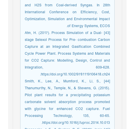
and H2S from Coal-derived Syngas. In 28th
International Conference on Efficiency, Cost,
Optimization, Simulation and Environmental Impact
of Energy Systems, ECOS.
[43] Ahn, H. (2017). Process Simulation of a Dual‐
stage Selexol Process for Pre‐ combustion Carbon
Capture at an Integrated Gasification Combined
Cycle Power Plant. Process Systems and Materials
for CO2 Capture: Modelling, Design, Control and
Integration, 609-628.
https://doi.org/10.1002/9781119106418.ch24.
[44] Smith, K., Lee, A., Mumford, K., Li, S.,
Thanumurthy, N., Temple, N., & Stevens, G. (2015).
Pilot plant results for a precipitating potassium
carbonate solvent absorption process promoted
with glycine for enhanced CO2 capture. Fuel
Processing Technology, 135, 60-65.
https://doi.org/10.1016/j.fuproc.2014.10.013.