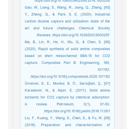
https://doi.org/10.1080/03602559.2018.1520255.
[65] Gao, W., Liang, S., Wang, R., Jiang, Q., Zhang,
Y., Zheng, Q., & Park, S. E. (2020). Industrial
carbon dioxide capture and utilization: state of the
art and future challenges. Chemical Society
Reviews. https://doi.org/10.1039/D0CS00025F.
[66] Ma, B., Lin, R., He, H., Wu, Q., & Chen, S.
(2020). Rapid synthesis of solid amine composites
based on short mesochannel SBA-15 for CO2
capture. Composites Part B: Engineering, 185,
107782.
https://doi.org/10.1016/j.compositesb.2020.107782.
[67] Ünveren, E. E., Monkul, B. Ö., Sarıoğlan, Ş.,
Karademir, N., & Alper, E. (2017). Solid amine
sorbents for CO2 capture by chemical adsorption:
A review. Petroleum, 3(1), 37-50.
https://doi.org/10.1016/j.petlm.2016.11.001.
[68] Liu, F., Kuang, Y., Wang, S., Chen, S., & Fu, W.
(2018). Preparation and characterization of