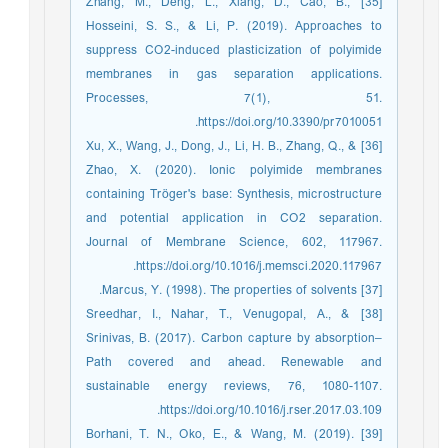
[35] Zhang, M., Deng, L., Xiang, D., Cao, B.,
Hosseini, S. S., & Li, P. (2019). Approaches to
suppress CO2-induced plasticization of polyimide
membranes in gas separation applications.
Processes, 7(1), 51.
https://doi.org/10.3390/pr7010051.
[36] Xu, X., Wang, J., Dong, J., Li, H. B., Zhang, Q., &
Zhao, X. (2020). Ionic polyimide membranes
containing Tröger's base: Synthesis, microstructure
and potential application in CO2 separation.
Journal of Membrane Science, 602, 117967.
https://doi.org/10.1016/j.memsci.2020.117967.
[37] Marcus, Y. (1998). The properties of solvents.
[38] Sreedhar, I., Nahar, T., Venugopal, A., &
Srinivas, B. (2017). Carbon capture by absorption–
Path covered and ahead. Renewable and
sustainable energy reviews, 76, 1080-1107.
https://doi.org/10.1016/j.rser.2017.03.109.
[39] Borhani, T. N., Oko, E., & Wang, M. (2019).