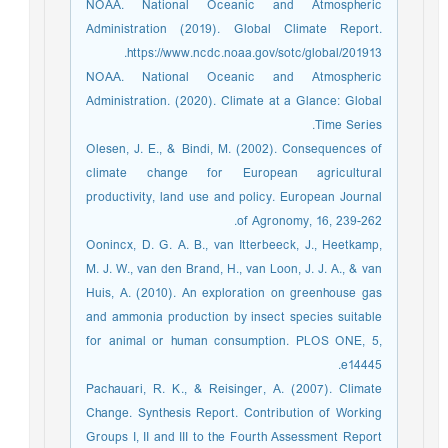
NOAA. National Oceanic and Atmospheric
Administration (2019). Global Climate Report.
https://www.ncdc.noaa.gov/sotc/global/201913.
NOAA. National Oceanic and Atmospheric
Administration. (2020). Climate at a Glance: Global
Time Series.‏
Olesen, J. E., & Bindi, M. (2002). Consequences of
climate change for European agricultural
productivity, land use and policy. European Journal
of Agronomy, 16, 239-262.
Oonincx, D. G. A. B., van Itterbeeck, J., Heetkamp,
M. J. W., van den Brand, H., van Loon, J. J. A., & van
Huis, A. (2010). An exploration on greenhouse gas
and ammonia production by insect species suitable
for animal or human consumption. PLOS ONE, 5,
e14445.
Pachauari, R. K., & Reisinger, A. (2007). Climate
Change. Synthesis Report. Contribution of Working
Groups I, II and III to the Fourth Assessment Report