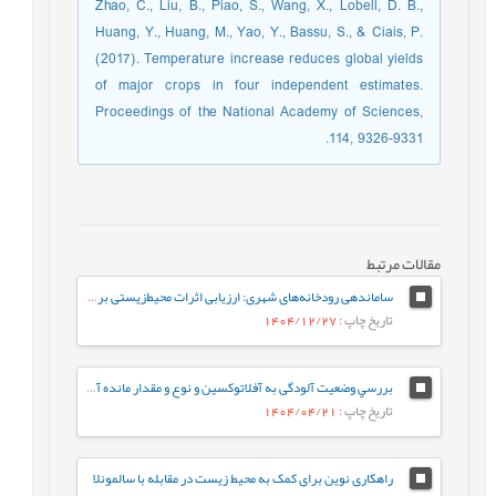
Zhao, C., Liu, B., Piao, S., Wang, X., Lobell, D. B.,
Huang, Y., Huang, M., Yao, Y., Bassu, S., & Ciais, P.
(2017). Temperature increase reduces global yields
of major crops in four independent estimates.
Proceedings of the National Academy of Sciences,
114, 9326-9331.
مقالات مرتبط
ساماندهی رودخانه‌های شهری: ارزیابی اثرات محیط‌زیستی بر پایداری اکوسیستم، (مطالعه موردی: رودخانه گرگ‌رود)
تاریخ چاپ
: 1404/12/27
بررسي وضعیت آلودگی به آفلاتوکسین و نوع و مقدار مانده آفتکش‌ها در مغز پسته
تاریخ چاپ
: 1404/04/21
راهکاری نوین برای کمک به محیط زیست در مقابله با سالمونلا