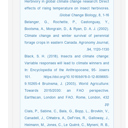
Herbivory in global climate change research: Direct
effects of rising temperature on insect herbivores.
Global Change Biology, 8, 1-16.
Belanger, G., Rochette, P., Castonguay, Y.,
Bootsma, A., Mongrain, D., & Ryan, D. A. J. (2002).
Climate change and winter survival of perennial
forage crops in eastern Canada. Agronomy Journal,
94, 1120-1130.
Black, S. H. (2018). Insects and climate change:
Variable responses will lead to climate winners and
losers.‏ In: Encyclopedia of the Anthropocene, 95-
101. https://doi.org/10.1016/b978-0-12-809665-
9.10265-4 Bruinsma, J. (2003). World Agriculture:
Towards 2015/2030: an FAO perspective.
Earthscan, London and FAO, Rome, London, 432
pp.
Ciais, P., Sabine, C., Bala, G., Bopp, L., Brovkin, V.,
Canadell, J., Chhabra, A., DeFries, R., Galloway, J.,
Heimann, M., Jones, C., Le Quéré, C., Myneni, R. B.,