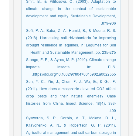
Smit, B., & Pilifosova, O. (2003). Adaptation to
climate change in the context of sustainable
development and equity. Sustainable Development,
879-906.
Sofi, P. A., Baba, Z. A., Hamid, B., & Meena, R. S.
(2018). Harnessing soil rhizobacteria for improving
drought resilience in legumes. In: Legumes for Soil
Health and Sustainable Management. pp. 235-275.
Stange, E. E., & Ayres, M. P. (2010). Climate change
impacts: insects. In: ELS.
https://doi.org/10.1002/9780470015902.a0022555.
Sun, Y. C., Yin, J., Chen, F. J., Wu, G., & Ge, F.
(2011). How does atmospheric elevated CO2 affect
crop pests and their natural enemies? Case
histories from China. Insect Science, 18(4), 393-
400.
Syswerda, S. P., Corbin, A. T., Mokma, D. L.,
Kravchenko, A. N., & Robertson, G. P. (2011).
Agricultural management and soil carbon storage in