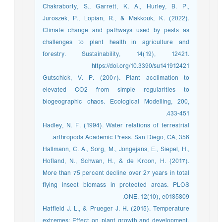
Chakraborty, S., Garrett, K. A., Hurley, B. P.,
Juroszek, P., Lopian, R., & Makkouk, K. (2022).
Climate change and pathways used by pests as
challenges to plant health in agriculture and
forestry. Sustainability, 14(19), 12421.
https://doi.org/10.3390/su141912421
Gutschick, V. P. (2007). Plant acclimation to
elevated CO2 from simple regularities to
biogeographic chaos. Ecological Modelling, 200,
433-451.
Hadley, N. F. (1994). Water relations of terrestrial
arthropods Academic Press. San Diego, CA, 356.‏ ‏
Hallmann, C. A., Sorg, M., Jongejans, E., Siepel, H.,
Hofland, N., Schwan, H., & de Kroon, H. (2017).
More than 75 percent decline over 27 years in total
flying insect biomass in protected areas. PLOS
ONE, 12(10), e0185809.‏
Hatfield J. L., & Prueger J. H. (2015). Temperature
extremes: Effect on plant growth and development.