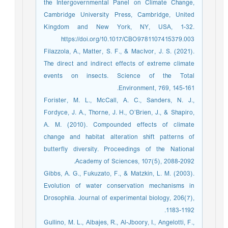
the Intergovernmental Panel on Climate Change,
Cambridge University Press, Cambridge, United
Kingdom and New York, NY, USA, 1-32.
https://doi.org/10.1017/CBO9781107415379.003
Filazzola, A., Matter, S. F., & MacIvor, J. S. (2021).
The direct and indirect effects of extreme climate
events on insects. Science of the Total
Environment, 769, 145-161.‏
Forister, M. L., McCall, A. C., Sanders, N. J.,
Fordyce, J. A., Thorne, J. H., O’Brien, J., & Shapiro,
A. M. (2010). Compounded effects of climate
change and habitat alteration shift patterns of
butterfly diversity. Proceedings of the National
Academy of Sciences, 107(5), 2088-2092.‏
Gibbs, A. G., Fukuzato, F., & Matzkin, L. M. (2003).
Evolution of water conservation mechanisms in
Drosophila. Journal of experimental biology, 206(7),
1183-1192.‏
Gullino, M. L., Albajes, R., Al-Jboory, I., Angelotti, F.,