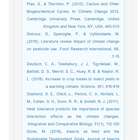
Piao, S., & Thornton, P. (2013). Carbon and Other
Biogeochemical Cycles. In: Climate Change 2013.
Cambridge University Press, Cambridge, United
Kingdom and New York, NY, USA. 465-570.
Delcour, D., Spanoghe, P., & Uyttendaele, M.
(2015). Literature review: Impact of climate change
on pesticide use. Food Research International, 68,
7-15.
Deutsch, C. A., Tewksbury, J. J., Tigchelaar, M.,
Battisti, D. S., Merrill, S. C., Huey, R. B. & Naylor, R.
L. (2018). Increase in crop losses to insect pests in
a warming climate. Science, 361, 916-919.
Diamond, S. E., Chick, L., Penick, C. A., Nichols, L.
M., Cahan, S. H., Dunn, R. R., & Gotelli, N. J. (2017).
Heat tolerance predicts the importance of species
interaction effects as the climate changes.
Integrative and Comparative Biology, 57(1), 112-120.
Dicke, M. (2018). Insects as feed and the
Sustainable Development Goals. Journal of Insects