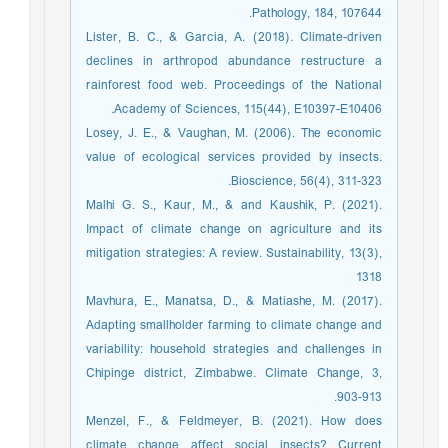
Pathology, 184, 107644.‏
Lister, B. C., & Garcia, A. (2018). Climate-driven
declines in arthropod abundance restructure a
rainforest food web. Proceedings of the National
Academy of Sciences, 115(44), E10397-E10406.‏
Losey, J. E., & Vaughan, M. (2006). The economic
value of ecological services provided by insects.
Bioscience, 56(4), 311-323.
Malhi G. S., Kaur, M., & and Kaushik, P. (2021).
Impact of climate change on agriculture and its
mitigation strategies: A review. Sustainability, 13(3),
1318
Mavhura, E., Manatsa, D., & Matiashe, M. (2017).
Adapting smallholder farming to climate change and
variability: household strategies and challenges in
Chipinge district, Zimbabwe. Climate Change, 3,
903-913.
Menzel, F., & Feldmeyer, B. (2021). How does
climate change affect social insects? Current