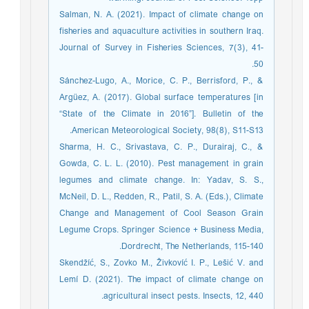
Salman, N. A. (2021). Impact of climate change on
fisheries and aquaculture activities in southern Iraq.
Journal of Survey in Fisheries Sciences, 7(3), 41-
50.
Sánchez-Lugo, A., Morice, C. P., Berrisford, P., &
Argüez, A. (2017). Global surface temperatures [in
“State of the Climate in 2016”]. Bulletin of the
American Meteorological Society, 98(8), S11-S13.‏
Sharma, H. C., Srivastava, C. P., Durairaj, C., &
Gowda, C. L. L. (2010). Pest management in grain
legumes and climate change. In: Yadav, S. S.,
McNeil, D. L., Redden, R., Patil, S. A. (Eds.), Climate
Change and Management of Cool Season Grain
Legume Crops. Springer Science + Business Media,
Dordrecht, The Netherlands, 115-140.
Skendžíć, S., Zovko M., Živkovíć I. P., Lešić V. and
Lemí D. (2021). The impact of climate change on
agricultural insect pests. Insects, 12, 440.