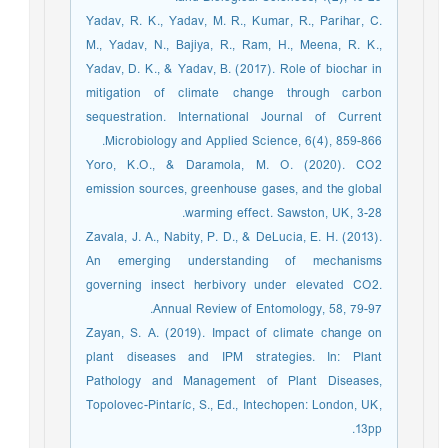
Yadav, R. K., Yadav, M. R., Kumar, R., Parihar, C.
M., Yadav, N., Bajiya, R., Ram, H., Meena, R. K.,
Yadav, D. K., & Yadav, B. (2017). Role of biochar in
mitigation of climate change through carbon
sequestration. International Journal of Current
Microbiology and Applied Science, 6(4), 859-866.
Yoro, K.O., & Daramola, M. O. (2020). CO2
emission sources, greenhouse gases, and the global
warming effect. Sawston, UK, 3-28.
Zavala, J. A., Nabity, P. D., & DeLucia, E. H. (2013).
An emerging understanding of mechanisms
governing insect herbivory under elevated CO2.
Annual Review of Entomology, 58, 79-97.
Zayan, S. A. (2019). Impact of climate change on
plant diseases and IPM strategies. In: Plant
Pathology and Management of Plant Diseases,
Topolovec-Pintaríc, S., Ed., Intechopen: London, UK,
13pp.