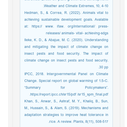
Weather and Climate Extremes, 10, 4-10.
Hedman, S., & Correa, R. (2022). Animals vital to
achieving sustainable development goals. Avalable
at: https:// www. ifaw. org/international/ press-
releases/ animals- vital- achieving-sdgs
Ileke, K. D., & Abajue, M. C. (2020). Understanding
and mitigating the impact of climate change on
insect pests and food security. The impact of
climate change on insect pests and food security.
30 pp.
IPCC, 2018. Intergovernmental Panel on Climate
Change. Special report on global warming of 1.5◦C.
“Summary for Policymakers”.
https://report.ipcc.ch/sr15/pdf /sr15_spm_final.pdf.
Khan, S., Anwar, S., Ashraf, M. Y., Khaliq, B., Sun,
M., Hussain, S., & Alam, S. (2019). Mechanisms and
adaptation strategies to improve heat tolerance in
rice. A review. Plants, 8(11), 508-517.‏