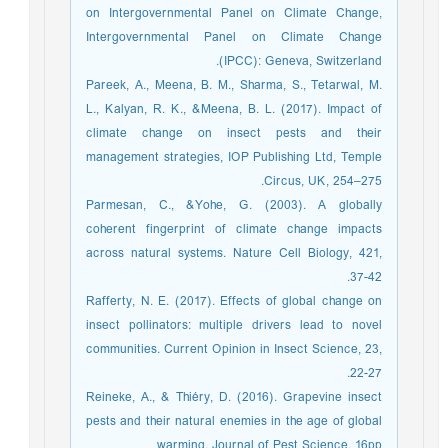
on Intergovernmental Panel on Climate Change,
Intergovernmental Panel on Climate Change
(IPCC): Geneva, Switzerland.
Pareek, A., Meena, B. M., Sharma, S., Tetarwal, M.
L., Kalyan, R. K., &Meena, B. L. (2017). Impact of
climate change on insect pests and their
management strategies, IOP Publishing Ltd, Temple
Circus, UK, 254–275.
Parmesan, C., &Yohe, G. (2003). A globally
coherent fingerprint of climate change impacts
across natural systems. Nature Cell Biology, 421,
37-42.
Rafferty, N. E. (2017). Effects of global change on
insect pollinators: multiple drivers lead to novel
communities. Current Opinion in Insect Science, 23,
22-27.‏
Reineke, A., & Thiéry, D. (2016). Grapevine insect
pests and their natural enemies in the age of global
warming. Journal of Pest Science. 16pp