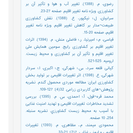
رضوی، م. (1388). تغییر آب و هوا و تأثیر آن بر
کشاورزی. ویژه نامه تغییر اقلیم. صفحه 27-23.
سرابیان، ل.؛ نیکپور، ع. (1388). نقش کشاورزی
طبیعت¬مدار بر کاهش تغییر اقلیم. ویژه نامه تغییر
اقلیم، صفحه 20-15.
قیاسی، م.؛ امیرنیا، ر.؛ فاضلی منش، م. (1394). اثرات
تغییر اقلیم بر کشاورزی رایج. سومین همایش ملی
تغییر اقلیم و تأثیر آن بر کشاورزی و محیط زیست.
ارومیه. 525-521.
کیانی قلعه سرد، س.؛ شهرکی، ج.؛ اکبری، ا.؛ سردار
شهرکی، ع. (1398). اثر تغییرات اقلیمی بر تولید بخش
کشاورزی ایران: مطالعه موردی محصول گندم. نشریه
پژوهش¬های کاربردی زراعی. 32(4): 127-109.
محمد قره¬قول، آ.؛ احمدی، س. م. (1395). بررسی
تشديد مخاطرات تغييرات اقليمی و تهديد امنيت غذايی
با آسيب به محيط زيست كشاورزي. نشریه سنبله.
254، 10 صفحه.
محمودی میمند، م.، مظاهری، م. (1393) تغییرات
اقلیمی و ایمنی غذایی. 7(2): 21-33.