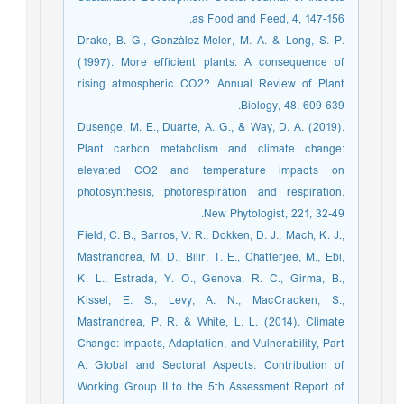
as Food and Feed, 4, 147-156.
Drake, B. G., Gonzàlez-Meler, M. A. & Long, S. P.
(1997). More efficient plants: A consequence of
rising atmospheric CO2? Annual Review of Plant
Biology, 48, 609-639.
Dusenge, M. E., Duarte, A. G., & Way, D. A. (2019).
Plant carbon metabolism and climate change:
elevated CO2 and temperature impacts on
photosynthesis, photorespiration and respiration.
New Phytologist, 221, 32-49.
Field, C. B., Barros, V. R., Dokken, D. J., Mach, K. J.,
Mastrandrea, M. D., Bilir, T. E., Chatterjee, M., Ebi,
K. L., Estrada, Y. O., Genova, R. C., Girma, B.,
Kissel, E. S., Levy, A. N., MacCracken, S.,
Mastrandrea, P. R. & White, L. L. (2014). Climate
Change: Impacts, Adaptation, and Vulnerability, Part
A: Global and Sectoral Aspects. Contribution of
Working Group II to the 5th Assessment Report of