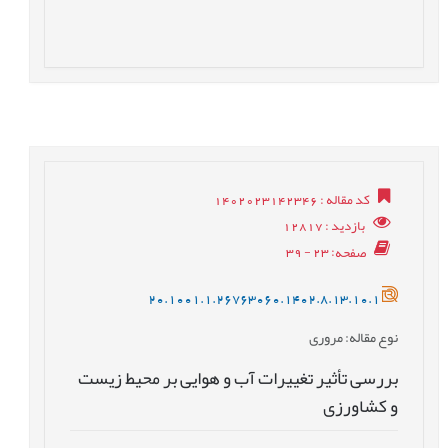
کد مقاله
: 1402023142346
بازدید
: 12817
صفحه
: 23 - 39
20.1001.1.26763060.1402.8.13.10.1
نوع مقاله
: مروری
بررسی تأثیر تغییرات آب و هوایی بر محیط زیست
و کشاورزی