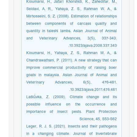
Kioumarsi, H., Jafari Khorshidi, K., Zahedifar, M.,
Seidavi, A. R., Yahaya, Z. S., Rahman W. A., &
Mirhosseini, S. Z. (2008). Estimation of relationships
between components of carcass quality and
quantity in taleshi lambs. Asian Journal of Animal
and Veterinary Advances, 3(5), 337-343.
10.3923/ajava.2008.337.343.
Kioumarsi, H., Yahaya, Z. S., Rahman W. A., &
Chandrawathani, P. (2011). A new strategy that can
improve commercial productivity of raising boer
goats in malaysia. Asian Journal of Animal and
Veterinary Advances, 6(5), 476-481.
10.3923/ajava.2011.476.481.
Laštůvka, Z. (2009). Climate change and its
possible influence on the occurrence and
importance of insect pests. Plant Protection
Science, 45, S53-S62
Leger, R. J. S. (2021). Insects and their pathogens
in a changing climate. Journal of Invertebrate