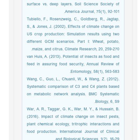
surface vs. deep layers. Soil Science Society of
America Journal, 75(1), 92-101.
Tubiello, F., Rosenzweig, C., Goldberg, R., Jagtap,
S., & Jones, J. (2002). Effects of climate change on
US crop production: Simulation results using two
different GCM scenarios. Part I: Wheat, potato,
maize, and citrus. Climate Research, 20, 259-270.
van Huis, A. (2013). Potential of insects as food and
feed in assuring food security, Annual Review of
Entomology, 58(1), 563-583.
Wang, C., Guo, L., Chuanli, W., & Wang, Z. (2012).
Systematic comparison of C3 and C4 plants based
on metabolic network analysis. BMC Systematic
Biology, 6, S9.
War, A. R., Taggar, G. K., War, M. Y., & Hussain, B.
(2016). Impact of climate change on insect pests,
plant chemical ecology, tritrophic interactions and
food production. International Journal of Clinical
and Biological Sciences, 1(2), 16-29.