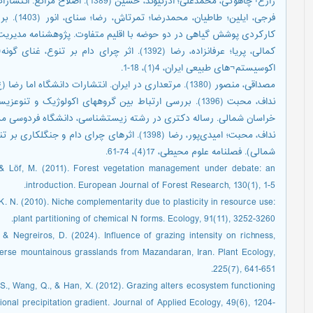
زارع¬چاهوکی، محمدعلی؛ آذرنیوند، حسین (1389). اصلاح مراتع. انتشارات دانشگاه تهران، 354.
کارکردی پوشش گیاهی در دو حوضه با اقلیم متفاوت. پ‍‍ژوهشنامه مديريت حوزه آبخيز، ۵
کمالی، پریا؛ عرفانزاده، رضا (1392). اثر چرای 
اکوسیستم¬های طبیعی ایران، 4(1)، 18-1.
مصداقی، منصور (1380). مرتعداری در ایران. انتشارات دانشگاه اما رضا (ع)، مشهد. 336.
خراسان شمالی. رساله دکتری در رشته زیست‎شناسی، دانشگاه فردوسی مشهد.
نداف، محبت؛ امیدی‌پ
شمالی). فصلنامه علوم محیطی، 17(4)، 74-61.
., & Löf, M. (2011). Forest vegetation management under debate: an
introduction. European Journal of Forest Research, 130(1), 1-5.
 K. N. (2010). Niche complementarity due to plasticity in resource use:
plant partitioning of chemical N forms. Ecology, 91(11), 3252-3260.
R., & Negreiros, D. (2024). Influence of grazing intensity on richness,
iverse mountainous grasslands from Mazandaran, Iran. Plant Ecology,
225(7), 641-651.
n, S., Wang, Q., & Han, X. (2012). Grazing alters ecosystem functioning
onal precipitation gradient. Journal of Applied Ecology, 49(6), 1204-