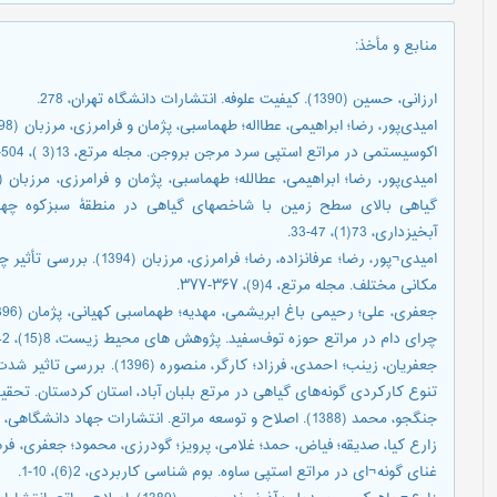
منابع و مأخذ
:
ارزانی، حسین (1390). کیفیت علوفه. انتشارات دانشگاه تهران، 278.
اکوسیستمی در مراتع استپی سرد مرجن بروجن. مجله مرتع، 13(3 )، 504-521.
گیاهی بالای سطح زمین با شاخص‎های گیاهی د
آبخیزداری، 73(1)، 47-33.
مکانی مختلف. مجله مرتع، 4(9)، ۳۶۷-۳۷۷.
چرای دام در مراتع حوزه توف‌سفید. پژوهش های محیط زیست، 8(15)، 142-131.
جعفریان، زینب؛ احمدی، فرزاد؛ کا
تنوع کارکردی گونه‌های گیاهی در مرتع بلبان آباد، استان کردستان. تحقیقات مرتع و بی
جنگجو، محمد (1388). اصلاح و توسعه مراتع. انتشارات جهاد دانشگاهی، مشهد. 239.
غنای گونه¬ای در مراتع استپی ساوه. بوم شناسی کاربردی، 2(6)، 10-1.