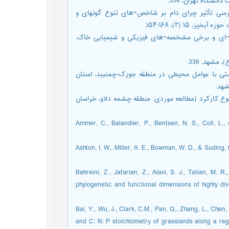
فرجی، ایلین؛ طاطیان، محمدرضا؛ تمرتاش، رضا؛ سنای، انور (1403). بررسی تأثیر چرای دام بر شاخص¬های تنوع گونه‎ای و
۱ (۲)، ۱۶۸-۱۵۴.
دام بر تنوع، غنای گونه¬ای و برخی مشخصه¬های فیزیکی و شیمیایی خاک.
نداف، محبت (1396). بررسی ارتباط بین گروه‎های اکولوژیک و تنوع‎زیستی با عوامل محیطی در منطقه جوزک-چمن‎بید، استان
ور، رضا (1398). اثرهای چرای دام و جنگل‎کاری بر تنوع کارکرد (مطالعه موردی: منطقه چشمه دلاو، خراسان
Ammer, C., Balandier, P., Bentsen, N. S., Coll, L
Ashton, I. W., Miller, A. E., Bowman, W. D., & Suding,
Bahreini, Z., Jafarian, Z., Alavi, S. J., Tatian, M. 
phylogenetic and functional dimensions of highly d
Bai, Y., Wu, J., Clark, C.M., Pan, Q., Zhang, L., Che
and C: N: P stoichiometry of grasslands along a regi