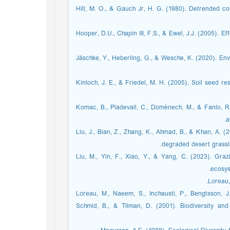
Hill, M. O., & Gauch Jr, H. G. (1980). Detrended co
Hooper, D.U., Chapin III, F.S., & Ewel, J.J. (2005). E
Jäschke, Y., Heberling, G., & Wesche, K. (2020). Envi
Kinloch, J. E., & Friedel, M. H. (2005). Soil seed re
Komac, B., Pladevall, C., Domènech, M., & Fanlo, R.
a
Liu, J., Bian, Z., Zhang, K., Ahmad, B., & Khan, A. 
degraded desert grassl
Liu, M., Yin, F., Xiao, Y., & Yang, C. (2023). Gra
ecosys
Loreau,
Loreau, M., Naeem, S., Inchausti, P., Bengtsson, J.
Schmid, B., & Tilman, D. (2001). Biodiversity an