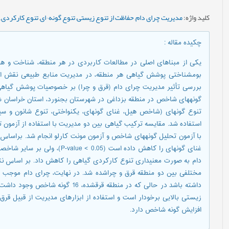
کلید واژه
:
مدیریت چرای دام
,
حفاظت از تنوع زیستی
,
تنوع گونه¬ای
,
تنوع کارکردی
,
چکیده مقاله
:
بوم­شناختی پوشش گياهی هر منطقه، در مدیریت منابع طبیعی نقش اسا
بررسی تأثیر مدیریت چرای دام (قرق و چرا) بر خصوصیات پوشش گیاهی ا
گونه­های شاخص در منطقه بزداغی در شهرستان بجنورد، استان خراسان شم
تنوع گونه­ای (شاخص هیل، غنای گونه­ای، یکنواختی، تنوع شانون و 
مختلفی بین دو منطقه قرق و چراشده شد. در نهایت، چرای دام موجب 
داشته باشد در حالی که در منطقه قرق­ش
زیستی بالایی برخودار است و استفاده از ابزارهای مدیریت از قبیل قرق، 
افزایش گونه شاخص دارد.