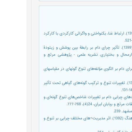
امیدی‌پور، رضا؛ ابراهیمی، عطااله؛ طهماسبی، پژمان و فرامرزی، مرزبان (1398). ارتباط غنا، یکنواختی و واگرائی کارکردی با کارکرد
امیدی‌پور، رضا؛ ابراهیمی، عطالله؛ طهماسبی، پژمان و فرامرزی، مرزبان (1399). تأثیر چرای دام بر رابطۀ بین پوشش و زیتودۀ
ر منطقۀ سبزکوه چهارمحال و بختیاری. نشریه علمی - پژوهشی مرتع و
امیدی¬پور، رضا؛ عرفانزاده، رضا؛ فرامرزی، مرزبان (1394). بررسی تأثیر چرای دام بر الگوی مؤلفه‎‌های تنوع گونه‎ای در مقیاس‎های
جعفری، علی؛ رحیمی باغ ابریشمی، مهدیه؛ طهماسبی کهیانی، پژمان (1396). تغییرات تنوع و ترکیب گونه‌های گیاهی تحت تأثیر
رگر، منصوره (1396). بررسی تاثیر شدت‌های چرایی دام بر تغییرات شاخص‌های تنوع گونه‌ای و
ابان ایران، 24(4)، 768-777.
زارع کیا، صدیقه؛ فیاض، حمد؛ غلامی، پرویز؛ گودرزی، محمود؛ جعفری، فرهنگ (1392). اثر مدیریت¬های مختلف چرایی بر تنوع و