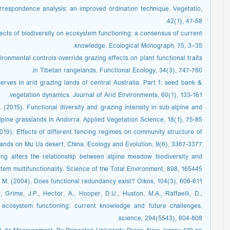
rrespondence analysis: an improved ordination technique. Vegetatio,
42(1), 47-58.
ffects of biodiversity on ecosystem functioning: a consensus of current
knowledge. Ecological Monograph, 75, 3–35.
ronmental controls override grazing effects on plant functional traits
in Tibetan rangelands. Functional Ecology, 34(3), 747-760.
serves in arid grazing lands of central Australia. Part 1: seed bank &
vegetation dynamics. Journal of Arid Environments, 60(1), 133-161.
 (2015). Functional diversity and grazing intensity in sub‐alpine and
lpine grasslands in Andorra. Applied Vegetation Science, 18(1), 75-85.
(2019). Effects of different fencing regimes on community structure of
ands on Mu Us desert, China. Ecology and Evolution, 9(6), 3367-3377.
zing alters the relationship between alpine meadow biodiversity and
tem multifunctionality. Science of the Total Environment, 898, 165445.
 M. (2004). Does functional redundancy exist? Oikos, 104(3), 606-611.
, Grime, J.P., Hector, A., Hooper, D.U., Huston, M.A., Raffaelli, D.,
d ecosystem functioning: current knowledge and future challenges.
science, 294(5543), 804-808.