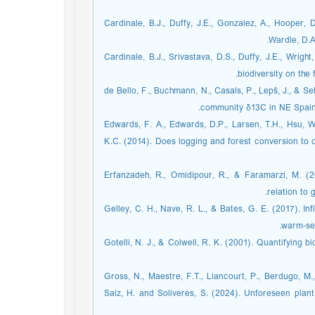
Cardinale, B.J., Duffy, J.E., Gonzalez, A., Hooper, 
Wardle, D.A
Cardinale, B.J., Srivastava, D.S., Duffy, J.E., Wrigh
biodiversity on the
de Bello, F., Buchmann, N., Casals, P., Lepš, J., & Se
community δ13C in NE Spain 
Edwards, F. A., Edwards, D.P., Larsen, T.H., Hsu, W
K.C. (2014). Does logging and forest conversion to oil
Erfanzadeh, R., Omidipour, R., & Faramarzi, M. (20
relation to 
Gelley, C. H., Nave, R. L., & Bates, G. E. (2017). I
warm‐sea
Gotelli, N. J., & Colwell, R. K. (2001). Quantifying 
Gross, N., Maestre, F.T., Liancourt, P., Berdugo, M.
Saiz, H. and Soliveres, S. (2024). Unforeseen plant