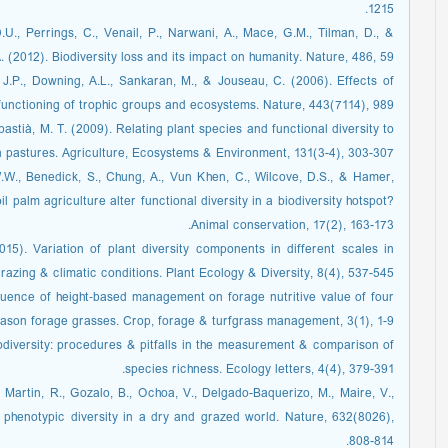
1215.
D.U., Perrings, C., Venail, P., Narwani, A., Mace, G.M., Tilman, D., &
. (2012). Biodiversity loss and its impact on humanity. Nature, 486, 59.
t, J.P., Downing, A.L., Sankaran, M., & Jouseau, C. (2006). Effects of
 functioning of trophic groups and ecosystems. Nature, 443(7114), 989.
bastià, M. T. (2009). Relating plant species and functional diversity to
pastures. Agriculture, Ecosystems & Environment, 131(3-4), 303-307.
.W., Benedick, S., Chung, A., Vun Khen, C., Wilcove, D.S., & Hamer,
 palm agriculture alter functional diversity in a biodiversity hotspot?
Animal conservation, 17(2), 163-173.
15). Variation of plant diversity components in different scales in
grazing & climatic conditions. Plant Ecology & Diversity, 8(4), 537-545.
nfluence of height‐based management on forage nutritive value of four
son forage grasses. Crop, forage & turfgrass management, 3(1), 1-9.
biodiversity: procedures & pitfalls in the measurement & comparison of
species richness. Ecology letters, 4(4), 379-391.
, Martin, R., Gozalo, B., Ochoa, V., Delgado-Baquerizo, M., Maire, V.,
 phenotypic diversity in a dry and grazed world. Nature, 632(8026),
808-814.