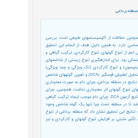
منطقه بزداغی
,
یکی از مبناهای اصلی در مطالعات کاربردی در هر منطقه، شناخت و همچنین حفاظت از اکوسیستم‎های طبیعی است. بررسی
سی دارد. به همین دلیل، هدف از انجام اين تحقيق
عم از تنوع گونه­ای، تنوع کارکردی، ترکیب گیاهی و
الی بود. برای اندازه­گیری تنوع زیستی از شاخص­های
سیمپسون) و تنوع کارکردی (تک ویژگی و چند ویژگی)
استفاده شد. مقایسه ترکیب گیاهی بین دو مدیریت با استفاده از آزمون تحلیل تطبیقی قوسگیر (DCA) و تعیین گونه­های شاخص
با آزمون تحلیل گونه­های شاخص و آزمون مونت کارلو انجام شد. براساس نتایج در منطقه بزداغی، چرای دام به صورت معنی‎داری
غنای گونه‎ای را کاهش داده است (P-value < 0.05)، ولی بر سایر شاخص‎های تنوع گونه­ای اثر معنی‎داری نداشت. همچنین، چرای
دام به صورت معنی‎داری تنوع کارکردی گیاهی را کاهش داد. بر اساس نتایج آزمون DCA، چرای دام موجب ایجاد ترکیب گیاهی
شد تا در منطقه تحت چرا تنها یک گونه شاخص وجود
ده، 16 گونه شاخص وجود داشت. نتایج این تحقیق نشان داد که منطقه بزداغی از تنوع
تأثیر مثبتی بر افزایش تنوع گونه­ای و کارکردی و نیز