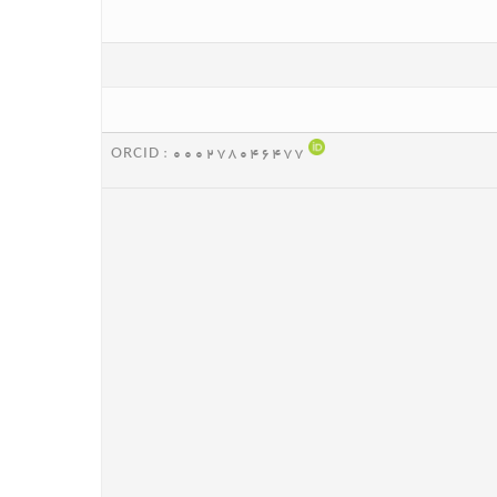
ORCID :
000278046477