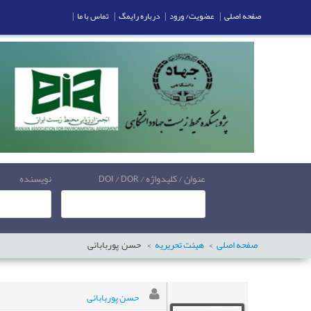
صفحه اصلی
|
عضویت/ ورود
|
درباره رایمگ
|
تماس با ما
|
عنوان / کلیدواژه / DOI / DOR
نویسنده
صفحه اصلی
هیئت تحریریه
حسن
پوربابائی
حسن پوربابائی