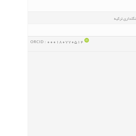
گلداری ترکیه
ORCID :
000180770512