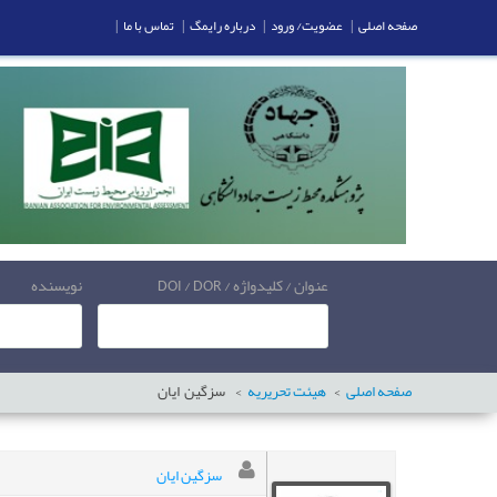
صفحه اصلی
|
عضویت/ ورود
|
درباره رایمگ
|
تماس با ما
|
عنوان / کلیدواژه / DOI / DOR
نویسنده
صفحه اصلی
هیئت تحریریه
سزگین
ایان
سزگین ایان