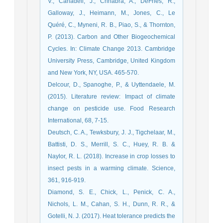
V., Canadell, J., Chhabra, A., DeFries, R.,
Galloway, J., Heimann, M., Jones, C., Le
Quéré, C., Myneni, R. B., Piao, S., & Thornton,
P. (2013). Carbon and Other Biogeochemical
Cycles. In: Climate Change 2013. Cambridge
University Press, Cambridge, United Kingdom
and New York, NY, USA. 465-570.
Delcour, D., Spanoghe, P., & Uyttendaele, M.
(2015). Literature review: Impact of climate
change on pesticide use. Food Research
International, 68, 7-15.
Deutsch, C. A., Tewksbury, J. J., Tigchelaar, M.,
Battisti, D. S., Merrill, S. C., Huey, R. B. &
Naylor, R. L. (2018). Increase in crop losses to
insect pests in a warming climate. Science,
361, 916-919.
Diamond, S. E., Chick, L., Penick, C. A.,
Nichols, L. M., Cahan, S. H., Dunn, R. R., &
Gotelli, N. J. (2017). Heat tolerance predicts the