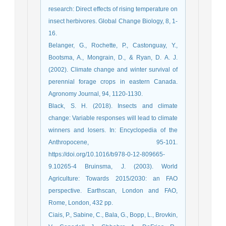
research: Direct effects of rising temperature on
insect herbivores. Global Change Biology, 8, 1-
16.
Belanger, G., Rochette, P., Castonguay, Y.,
Bootsma, A., Mongrain, D., & Ryan, D. A. J.
(2002). Climate change and winter survival of
perennial forage crops in eastern Canada.
Agronomy Journal, 94, 1120-1130.
Black, S. H. (2018). Insects and climate
change: Variable responses will lead to climate
winners and losers.‏ In: Encyclopedia of the
Anthropocene, 95-101.
https://doi.org/10.1016/b978-0-12-809665-
9.10265-4 Bruinsma, J. (2003). World
Agriculture: Towards 2015/2030: an FAO
perspective. Earthscan, London and FAO,
Rome, London, 432 pp.
Ciais, P., Sabine, C., Bala, G., Bopp, L., Brovkin,