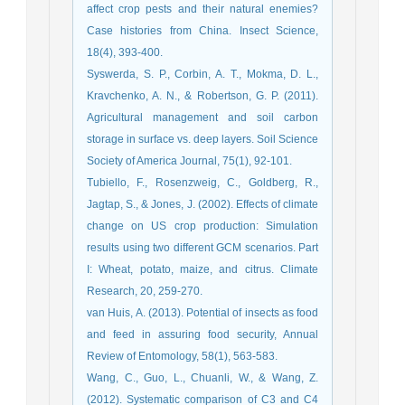
affect crop pests and their natural enemies?
Case histories from China. Insect Science,
18(4), 393-400.
Syswerda, S. P., Corbin, A. T., Mokma, D. L.,
Kravchenko, A. N., & Robertson, G. P. (2011).
Agricultural management and soil carbon
storage in surface vs. deep layers. Soil Science
Society of America Journal, 75(1), 92-101.
Tubiello, F., Rosenzweig, C., Goldberg, R.,
Jagtap, S., & Jones, J. (2002). Effects of climate
change on US crop production: Simulation
results using two different GCM scenarios. Part
I: Wheat, potato, maize, and citrus. Climate
Research, 20, 259-270.
van Huis, A. (2013). Potential of insects as food
and feed in assuring food security, Annual
Review of Entomology, 58(1), 563-583.
Wang, C., Guo, L., Chuanli, W., & Wang, Z.
(2012). Systematic comparison of C3 and C4