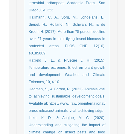
terrestrial arthropods Academic Press. San
Diego, CA, 356.‏ ‏
Hallmann, C. A., Sorg, M., Jongejans, E.,
Siepel, H., Hofland, N., Schwan, H., & de
Kroon, H. (2017). More than 75 percent decline
over 27 years in total flying insect biomass in
protected areas. PLOS ONE, 12(10),
Hatfield J. L., & Prueger J. H. (2015).
Temperature extremes: Effect on plant growth
and development. Weather and Climate
Extremes, 10, 4-10.
Hedman, S., & Correa, R. (2022). Animals vital
to achieving sustainable development goals.
Avalable at: https:// www. ifaw. org/international/
press-releases/ animals- vital- achieving-sdgs
Ileke, K. D., & Abajue, M. C. (2020).
Understanding and mitigating the impact of
climate change on insect pests and food