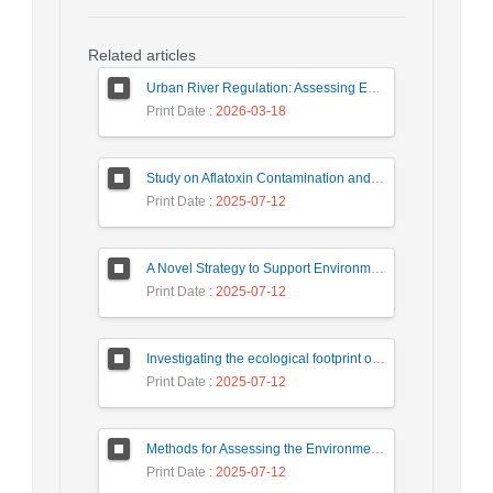
Related articles
Urban River Regulation: Assessing Environmental Impacts on Ecosystem Sustainability (Case Study: Gargroud River)
Print Date
: 2026-03-18
Study on Aflatoxin Contamination and Determination of the Type and Level of Pesticide Residues in Pistachio Nuts
Print Date
: 2025-07-12
A Novel Strategy to Support Environmental Protection Against Salmonella
Print Date
: 2025-07-12
Investigating the ecological footprint of the paper production process based on the life cycle assessment approach (Case study: Persia Golestan Paper Factory)
Print Date
: 2025-07-12
Methods for Assessing the Environmental Impacts of the Steel Industry within the DPSIR Framework
Print Date
: 2025-07-12