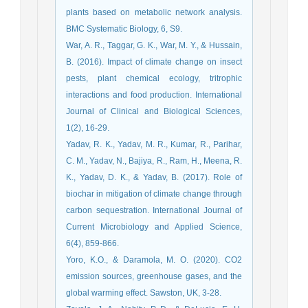
plants based on metabolic network analysis.
BMC Systematic Biology, 6, S9.
War, A. R., Taggar, G. K., War, M. Y., & Hussain,
B. (2016). Impact of climate change on insect
pests, plant chemical ecology, tritrophic
interactions and food production. International
Journal of Clinical and Biological Sciences,
1(2), 16-29.
Yadav, R. K., Yadav, M. R., Kumar, R., Parihar,
C. M., Yadav, N., Bajiya, R., Ram, H., Meena, R.
K., Yadav, D. K., & Yadav, B. (2017). Role of
biochar in mitigation of climate change through
carbon sequestration. International Journal of
Current Microbiology and Applied Science,
6(4), 859-866.
Yoro, K.O., & Daramola, M. O. (2020). CO2
emission sources, greenhouse gases, and the
global warming effect. Sawston, UK, 3-28.