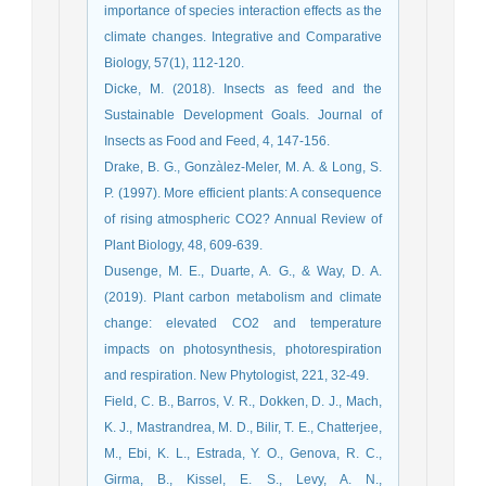
importance of species interaction effects as the
climate changes. Integrative and Comparative
Biology, 57(1), 112-120.
Dicke, M. (2018). Insects as feed and the
Sustainable Development Goals. Journal of
Insects as Food and Feed, 4, 147-156.
Drake, B. G., Gonzàlez-Meler, M. A. & Long, S.
P. (1997). More efficient plants: A consequence
of rising atmospheric CO2? Annual Review of
Plant Biology, 48, 609-639.
Dusenge, M. E., Duarte, A. G., & Way, D. A.
(2019). Plant carbon metabolism and climate
change: elevated CO2 and temperature
impacts on photosynthesis, photorespiration
and respiration. New Phytologist, 221, 32-49.
Field, C. B., Barros, V. R., Dokken, D. J., Mach,
K. J., Mastrandrea, M. D., Bilir, T. E., Chatterjee,
M., Ebi, K. L., Estrada, Y. O., Genova, R. C.,
Girma, B., Kissel, E. S., Levy, A. N.,