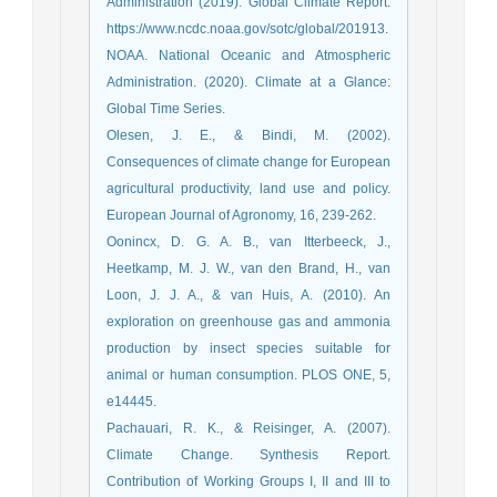
Administration (2019). Global Climate Report.
https://www.ncdc.noaa.gov/sotc/global/201913.
NOAA. National Oceanic and Atmospheric
Administration. (2020). Climate at a Glance:
Olesen, J. E., & Bindi, M. (2002).
Consequences of climate change for European
agricultural productivity, land use and policy.
European Journal of Agronomy, 16, 239-262.
Oonincx, D. G. A. B., van Itterbeeck, J.,
Heetkamp, M. J. W., van den Brand, H., van
Loon, J. J. A., & van Huis, A. (2010). An
exploration on greenhouse gas and ammonia
production by insect species suitable for
animal or human consumption. PLOS ONE, 5,
e14445.
Pachauari, R. K., & Reisinger, A. (2007).
Climate Change. Synthesis Report.
Contribution of Working Groups I, II and III to