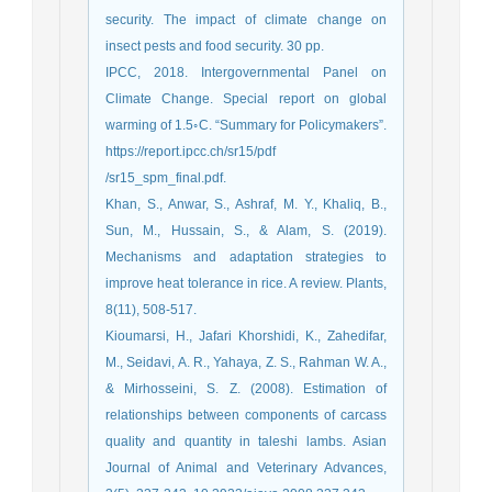
security. The impact of climate change on
insect pests and food security. 30 pp.
IPCC, 2018. Intergovernmental Panel on
Climate Change. Special report on global
warming of 1.5◦C. “Summary for Policymakers”.
https://report.ipcc.ch/sr15/pdf
/sr15_spm_final.pdf.
Khan, S., Anwar, S., Ashraf, M. Y., Khaliq, B.,
Sun, M., Hussain, S., & Alam, S. (2019).
Mechanisms and adaptation strategies to
improve heat tolerance in rice. A review. Plants,
Kioumarsi, H., Jafari Khorshidi, K., Zahedifar,
M., Seidavi, A. R., Yahaya, Z. S., Rahman W. A.,
& Mirhosseini, S. Z. (2008). Estimation of
relationships between components of carcass
quality and quantity in taleshi lambs. Asian
Journal of Animal and Veterinary Advances,