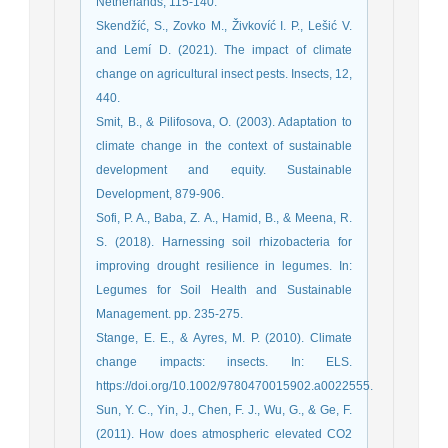
Netherlands, 115-140.
Skendžíć, S., Zovko M., Živkovíć I. P., Lešić V.
and Lemí D. (2021). The impact of climate
change on agricultural insect pests. Insects, 12,
440.
Smit, B., & Pilifosova, O. (2003). Adaptation to
climate change in the context of sustainable
development and equity. Sustainable
Development, 879-906.
Sofi, P. A., Baba, Z. A., Hamid, B., & Meena, R.
S. (2018). Harnessing soil rhizobacteria for
improving drought resilience in legumes. In:
Legumes for Soil Health and Sustainable
Management. pp. 235-275.
Stange, E. E., & Ayres, M. P. (2010). Climate
change impacts: insects. In: ELS.
https://doi.org/10.1002/9780470015902.a0022555.
Sun, Y. C., Yin, J., Chen, F. J., Wu, G., & Ge, F.
(2011). How does atmospheric elevated CO2