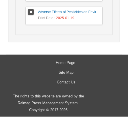
Adverse Effects of Pesticides on Environment and Non-target organisms
Print Date
: 2025-01-19
Home Page
Site Map
Contact Us
The rights to this website are owned by the
Raimag Press Management System.
Copyright
2017-2026
©