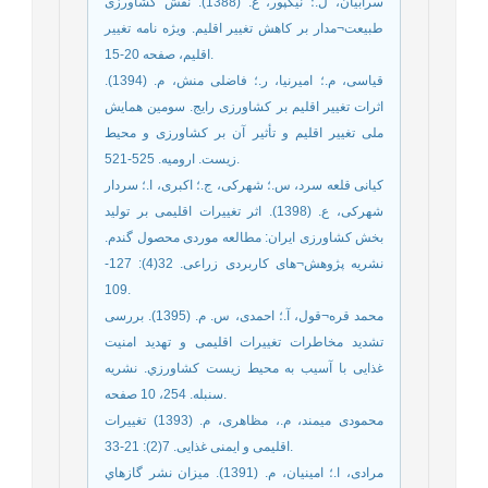
سرابیان، ل.؛ نیکپور، ع. (1388). نقش کشاورزی
طبیعت¬مدار بر کاهش تغییر اقلیم. ویژه نامه تغییر
اقلیم، صفحه 20-15.
قیاسی، م.؛ امیرنیا، ر.؛ فاضلی منش، م. (1394).
اثرات تغییر اقلیم بر کشاورزی رایج. سومین همایش
ملی تغییر اقلیم و تأثیر آن بر کشاورزی و محیط
زیست. ارومیه. 525-521.
کیانی قلعه سرد، س.؛ شهرکی، ج.؛ اکبری، ا.؛ سردار
شهرکی، ع. (1398). اثر تغییرات اقلیمی بر تولید
بخش کشاورزی ایران: مطالعه موردی محصول گندم.
نشریه پژوهش¬های کاربردی زراعی. 32(4): 127-
109.
محمد قره¬قول، آ.؛ احمدی، س. م. (1395). بررسی
تشديد مخاطرات تغييرات اقليمی و تهديد امنيت
غذايی با آسيب به محيط زيست كشاورزي. نشریه
سنبله. 254، 10 صفحه.
محمودی میمند، م.، مظاهری، م. (1393) تغییرات
اقلیمی و ایمنی غذایی. 7(2): 21-33.
مرادی، ا.؛ امینیان، م. (1391). میزان نشر گازهاي