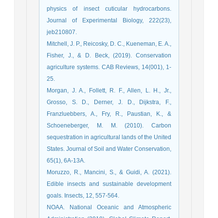
physics of insect cuticular hydrocarbons.
Journal of Experimental Biology, 222(23),
Mitchell, J. P., Reicosky, D. C., Kueneman, E. A.,
Fisher, J., & D. Beck, (2019). Conservation
agriculture systems. CAB Reviews, 14(001), 1-
25.
Morgan, J. A., Follett, R. F., Allen, L. H., Jr.,
Grosso, S. D., Derner, J. D., Dijkstra, F.,
Franzluebbers, A., Fry, R., Paustian, K., &
Schoeneberger, M. M. (2010). Carbon
sequestration in agricultural lands of the United
States. Journal of Soil and Water Conservation,
65(1), 6A-13A.
Moruzzo, R., Mancini, S., & Guidi, A. (2021).
Edible insects and sustainable development
goals. Insects, 12, 557-564.
NOAA. National Oceanic and Atmospheric