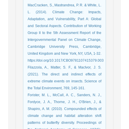
MacCracken, S., Mastrandrea, P. R. & White, L.
L. (2014). Climate Change: Impacts,
Adaptation, and Vulnerability, Part A: Global
and Sectoral Aspects. Contribution of Working
Group II to the 5th Assessment Report of the
Intergovernmental Panel on Climate Change,
Cambridge University Press, Cambridge,
United Kingdom and New York, NY, USA, 1-32.
https://doi.org/10.1017/CBO9781107415379.003
Filazzola, A., Matter, S. F., & MacIvor, J. S.
(2021). The direct and indirect effects of
extreme climate events on insects. Science of
Forister, M. L., McCall, A. C., Sanders, N. J.,
Fordyce, J. A., Thorne, J. H., O’Brien, J., &
Shapiro, A. M. (2010). Compounded effects of
climate change and habitat alteration shift
patterns of butterfly diversity. Proceedings of