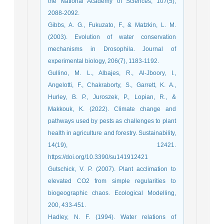
the National Academy of Sciences, 107(5),
Gibbs, A. G., Fukuzato, F., & Matzkin, L. M.
(2003). Evolution of water conservation
mechanisms in Drosophila. Journal of
Gullino, M. L., Albajes, R., Al-Jboory, I.,
Angelotti, F., Chakraborty, S., Garrett, K. A.,
Hurley, B. P., Juroszek, P., Lopian, R., &
Makkouk, K. (2022). Climate change and
pathways used by pests as challenges to plant
health in agriculture and forestry. Sustainability,
14(19), 12421.
https://doi.org/10.3390/su141912421
Gutschick, V. P. (2007). Plant acclimation to
elevated CO2 from simple regularities to
biogeographic chaos. Ecological Modelling,
200, 433-451.
Hadley, N. F. (1994). Water relations of