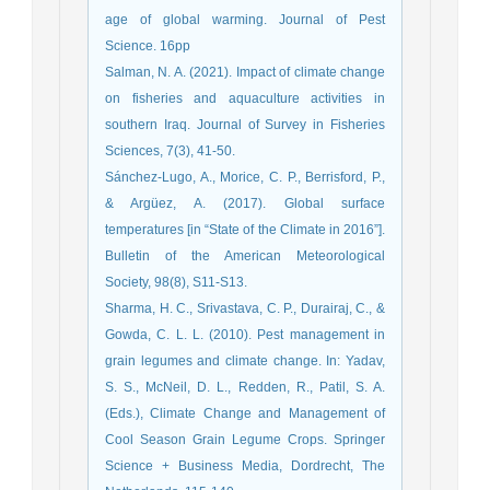
age of global warming. Journal of Pest
Science. 16pp
Salman, N. A. (2021). Impact of climate change
on fisheries and aquaculture activities in
southern Iraq. Journal of Survey in Fisheries
Sciences, 7(3), 41-50.
Sánchez-Lugo, A., Morice, C. P., Berrisford, P.,
& Argüez, A. (2017). Global surface
temperatures [in “State of the Climate in 2016”].
Bulletin of the American Meteorological
Sharma, H. C., Srivastava, C. P., Durairaj, C., &
Gowda, C. L. L. (2010). Pest management in
grain legumes and climate change. In: Yadav,
S. S., McNeil, D. L., Redden, R., Patil, S. A.
(Eds.), Climate Change and Management of
Cool Season Grain Legume Crops. Springer
Science + Business Media, Dordrecht, The