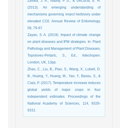
Zavala, J. A., Nabity, P. D., & DeLucia, E. H.
(2013). An emerging understanding of
mechanisms governing insect herbivory under
elevated CO2. Annual Review of Entomology,
58, 79-97.
Zayan, S. A. (2019). Impact of climate change
on plant diseases and IPM strategies. In: Plant
Pathology and Management of Plant Diseases,
Topolovec-Pintaríc, S., Ed., Intechopen:
London, UK, 13pp.
Zhao, C., Liu, B., Piao, S., Wang, X., Lobell, D.
B., Huang, Y., Huang, M., Yao, Y., Bassu, S., &
Ciais, P. (2017). Temperature increase reduces
global yields of major crops in four
independent estimates. Proceedings of the
National Academy of Sciences, 114, 9326-
9331.