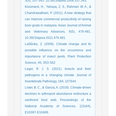
3(5), 337-343. 10.3923/ajava.2008.337.343.
Kioumarsi, H., Yahaya, Z. S., Rahman W. A., &
Chandrawathani, P. (2011). A new strategy that
can improve commercial productivity of raising
boer goats in malaysia. Asian Journal of Animal
and Veterinary Advances, 6(5), 476-481.
10.3923/ajava.2011.476.481.
Laštůvka, Z. (2009). Climate change and its
possible influence on the occurrence and
importance of insect pests. Plant Protection
Science, 45, S53-S62
Leger, R. J. S. (2021). Insects and their
pathogens in a changing climate. Journal of
Lister, B. C., & Garcia, A. (2018). Climate-driven
declines in arthropod abundance restructure a
rainforest food web. Proceedings of the
National Academy of Sciences, 115(44),