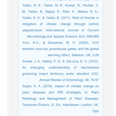
Yadav, R. K., Yadav, M. R., Kumar, R., Parihar, C.
M., Yadav, N., Bajiya, R., Ram, H., Meena, R. K.,
Yadav, D. K., & Yadav, B. (2017). Role of biochar in
mitigation of climate change through carbon
sequestration. International Journal of Current
Microbiology and Applied Science, 6(4), 859-866.
Yoro, K.O., & Daramola, M. O. (2020). CO2
emission sources, greenhouse gases, and the global
warming effect. Sawston, UK, 3-28.
Zavala, J. A., Nabity, P. D., & DeLucia, E. H. (2013).
An emerging understanding of mechanisms
governing insect herbivory under elevated CO2.
Annual Review of Entomology, 58, 79-97.
Zayan, S. A. (2019). Impact of climate change on
plant diseases and IPM strategies. In: Plant
Pathology and Management of Plant Diseases,
Topolovec-Pintaríc, S., Ed., Intechopen: London, UK,
13pp.