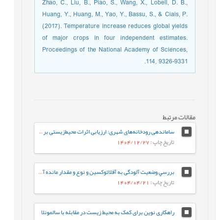
Zhao, C., Liu, B., Piao, S., Wang, X., Lobell, D. B.,
Huang, Y., Huang, M., Yao, Y., Bassu, S., & Ciais, P.
(2017). Temperature increase reduces global yields
of major crops in four independent estimates.
Proceedings of the National Academy of Sciences,
114, 9326-9331.
مقالات مرتبط
ساماندهی رودخانه‌های شهری: ارزیابی اثرات محیط‌زیستی بر پایداری اکوسیستم، (مطالعه موردی: رودخانه گرگ‌رود)
تاریخ چاپ
: 1404/12/27
بررسي وضعیت آلودگی به آفلاتوکسین و نوع و مقدار مانده آفتکش‌ها در مغز پسته
تاریخ چاپ
: 1404/04/21
راهکاری نوین برای کمک به محیط زیست در مقابله با سالمونلا