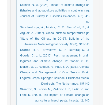
Salman, N. A. (2021). Impact of climate change on
fisheries and aquaculture activities in southern Iraq.
Journal of Survey in Fisheries Sciences, 7(3), 41-
50.
Sánchez-Lugo, A., Morice, C. P., Berrisford, P., &
Argüez, A. (2017). Global surface temperatures [in
“State of the Climate in 2016”]. Bulletin of the
American Meteorological Society, 98(8), S11-S13.‏
Sharma, H. C., Srivastava, C. P., Durairaj, C., &
Gowda, C. L. L. (2010). Pest management in grain
legumes and climate change. In: Yadav, S. S.,
McNeil, D. L., Redden, R., Patil, S. A. (Eds.), Climate
Change and Management of Cool Season Grain
Legume Crops. Springer Science + Business Media,
Dordrecht, The Netherlands, 115-140.
Skendžíć, S., Zovko M., Živkovíć I. P., Lešić V. and
Lemí D. (2021). The impact of climate change on
agricultural insect pests. Insects, 12, 440.