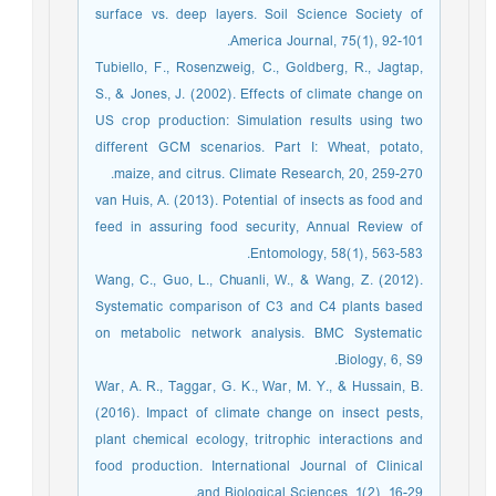
surface vs. deep layers. Soil Science Society of
America Journal, 75(1), 92-101.
Tubiello, F., Rosenzweig, C., Goldberg, R., Jagtap,
S., & Jones, J. (2002). Effects of climate change on
US crop production: Simulation results using two
different GCM scenarios. Part I: Wheat, potato,
maize, and citrus. Climate Research, 20, 259-270.
van Huis, A. (2013). Potential of insects as food and
feed in assuring food security, Annual Review of
Entomology, 58(1), 563-583.
Wang, C., Guo, L., Chuanli, W., & Wang, Z. (2012).
Systematic comparison of C3 and C4 plants based
on metabolic network analysis. BMC Systematic
Biology, 6, S9.
War, A. R., Taggar, G. K., War, M. Y., & Hussain, B.
(2016). Impact of climate change on insect pests,
plant chemical ecology, tritrophic interactions and
food production. International Journal of Clinical
and Biological Sciences, 1(2), 16-29.