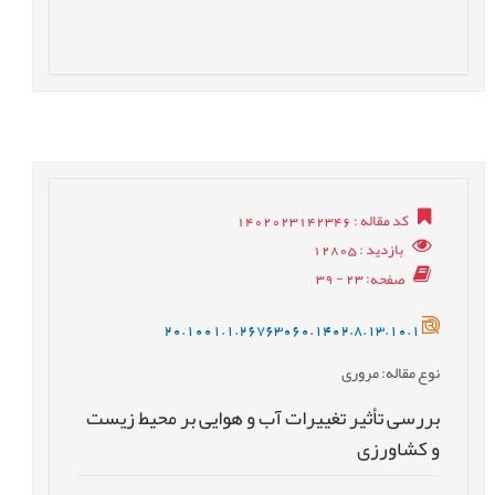
کد مقاله
: 1402023142346
بازدید
: 12805
صفحه
: 23 - 39
20.1001.1.26763060.1402.8.13.10.1
نوع مقاله
: مروری
بررسی تأثیر تغییرات آب و هوایی بر محیط زیست
و کشاورزی