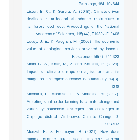
Pathology, 184, 107644.‏
Lister, B. C., & Garcia, A. (2018). Climate-driven
declines in arthropod abundance restructure a
rainforest food web. Proceedings of the National
Academy of Sciences, 115(44), E10397-E10406.‏
Losey, J. E., & Vaughan, M. (2006). The economic
value of ecological services provided by insects.
Bioscience, 56(4), 311-323.
Malhi G. S., Kaur, M., & and Kaushik, P. (2021).
Impact of climate change on agriculture and its
mitigation strategies: A review. Sustainability, 13(3),
1318
Mavhura, E., Manatsa, D., & Matiashe, M. (2017).
Adapting smallholder farming to climate change and
variability: household strategies and challenges in
Chipinge district, Zimbabwe. Climate Change, 3,
903-913.
Menzel, F., & Feldmeyer, B. (2021). How does
climate change affect social insects? Current