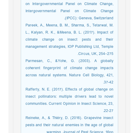
on Intergovernmental Panel on Climate Change,
Intergovernmental Panel on Climate Change
(IPCC): Geneva, Switzerland.
Pareek, A., Meena, B. M., Sharma, S., Tetarwal, M.
L., Kalyan, R. K., &Meena, B. L. (2017). Impact of
climate change on insect pests and their
management strategies, IOP Publishing Ltd, Temple
Circus, UK, 254–275.
Parmesan, C., &Yohe, G. (2003). A globally
coherent fingerprint of climate change impacts
across natural systems. Nature Cell Biology, 421,
37-42.
Rafferty, N. E. (2017). Effects of global change on
insect pollinators: multiple drivers lead to novel
communities. Current Opinion in Insect Science, 23,
22-27.‏
Reineke, A., & Thiéry, D. (2016). Grapevine insect
pests and their natural enemies in the age of global
warming. Journal of Pest Science. 16pp