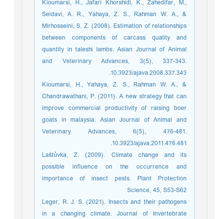
Kioumarsi, H., Jafari Khorshidi, K., Zahedifar, M.,
Seidavi, A. R., Yahaya, Z. S., Rahman W. A., &
Mirhosseini, S. Z. (2008). Estimation of relationships
between components of carcass quality and
quantity in taleshi lambs. Asian Journal of Animal
and Veterinary Advances, 3(5), 337-343.
10.3923/ajava.2008.337.343.
Kioumarsi, H., Yahaya, Z. S., Rahman W. A., &
Chandrawathani, P. (2011). A new strategy that can
improve commercial productivity of raising boer
goats in malaysia. Asian Journal of Animal and
Veterinary Advances, 6(5), 476-481.
10.3923/ajava.2011.476.481.
Laštůvka, Z. (2009). Climate change and its
possible influence on the occurrence and
importance of insect pests. Plant Protection
Science, 45, S53-S62
Leger, R. J. S. (2021). Insects and their pathogens
in a changing climate. Journal of Invertebrate