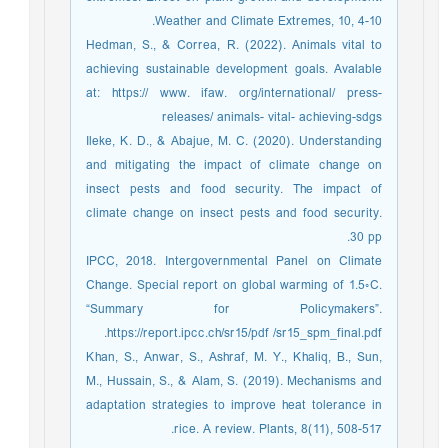
Weather and Climate Extremes, 10, 4-10.
Hedman, S., & Correa, R. (2022). Animals vital to
achieving sustainable development goals. Avalable
at: https:// www. ifaw. org/international/ press-
releases/ animals- vital- achieving-sdgs
Ileke, K. D., & Abajue, M. C. (2020). Understanding
and mitigating the impact of climate change on
insect pests and food security. The impact of
climate change on insect pests and food security.
30 pp.
IPCC, 2018. Intergovernmental Panel on Climate
Change. Special report on global warming of 1.5◦C.
“Summary for Policymakers”.
https://report.ipcc.ch/sr15/pdf /sr15_spm_final.pdf.
Khan, S., Anwar, S., Ashraf, M. Y., Khaliq, B., Sun,
M., Hussain, S., & Alam, S. (2019). Mechanisms and
adaptation strategies to improve heat tolerance in
rice. A review. Plants, 8(11), 508-517.‏