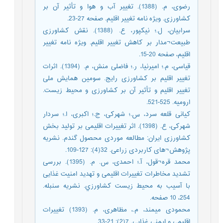
رضوی، م. (1388). تغییر آب و هوا و تأثیر آن بر
کشاورزی. ویژه نامه تغییر اقلیم. صفحه 27-23.
سرابیان، ل.؛ نیکپور، ع. (1388). نقش کشاورزی
طبیعت¬مدار بر کاهش تغییر اقلیم. ویژه نامه تغییر
اقلیم، صفحه 20-15.
قیاسی، م.؛ امیرنیا، ر.؛ فاضلی منش، م. (1394). اثرات
تغییر اقلیم بر کشاورزی رایج. سومین همایش ملی
تغییر اقلیم و تأثیر آن بر کشاورزی و محیط زیست.
ارومیه. 525-521.
کیانی قلعه سرد، س.؛ شهرکی، ج.؛ اکبری، ا.؛ سردار
شهرکی، ع. (1398). اثر تغییرات اقلیمی بر تولید بخش
کشاورزی ایران: مطالعه موردی محصول گندم. نشریه
پژوهش¬های کاربردی زراعی. 32(4): 127-109.
محمد قره¬قول، آ.؛ احمدی، س. م. (1395). بررسی
تشديد مخاطرات تغييرات اقليمی و تهديد امنيت غذايی
با آسيب به محيط زيست كشاورزي. نشریه سنبله.
254، 10 صفحه.
محمودی میمند، م.، مظاهری، م. (1393) تغییرات
اقلیمی و ایمنی غذایی. 7(2): 21-33.