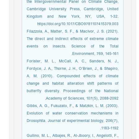
the Intergovernmental Panel on Climate Change,
Cambridge University Press, Cambridge, United
Kingdom and New York, NY, USA, 1-32.
https://doi.org/10.1017/CBO9781107415379.003
Filazzola, A., Matter, S. F., & MacIvor, J. S. (2021).
The direct and indirect effects of extreme climate
events on insects. Science of the Total
Environment, 769, 145-161.‏
Forister, M. L., McCall, A. C., Sanders, N. J.,
Fordyce, J. A., Thorne, J. H., O’Brien, J., & Shapiro,
A. M. (2010). Compounded effects of climate
change and habitat alteration shift patterns of
butterfly diversity. Proceedings of the National
Academy of Sciences, 107(5), 2088-2092.‏
Gibbs, A. G., Fukuzato, F., & Matzkin, L. M. (2003).
Evolution of water conservation mechanisms in
Drosophila. Journal of experimental biology, 206(7),
1183-1192.‏
Gullino, M. L., Albajes, R., Al-Jboory, I., Angelotti, F.,