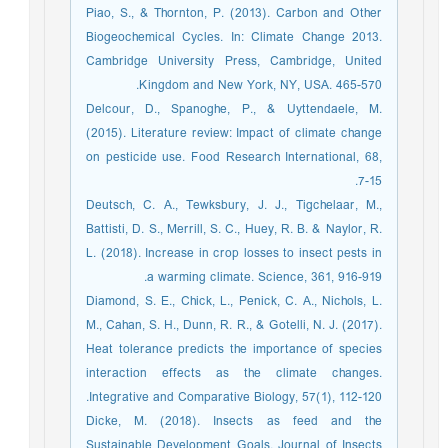
Piao, S., & Thornton, P. (2013). Carbon and Other
Biogeochemical Cycles. In: Climate Change 2013.
Cambridge University Press, Cambridge, United
Kingdom and New York, NY, USA. 465-570.
Delcour, D., Spanoghe, P., & Uyttendaele, M.
(2015). Literature review: Impact of climate change
on pesticide use. Food Research International, 68,
7-15.
Deutsch, C. A., Tewksbury, J. J., Tigchelaar, M.,
Battisti, D. S., Merrill, S. C., Huey, R. B. & Naylor, R.
L. (2018). Increase in crop losses to insect pests in
a warming climate. Science, 361, 916-919.
Diamond, S. E., Chick, L., Penick, C. A., Nichols, L.
M., Cahan, S. H., Dunn, R. R., & Gotelli, N. J. (2017).
Heat tolerance predicts the importance of species
interaction effects as the climate changes.
Integrative and Comparative Biology, 57(1), 112-120.
Dicke, M. (2018). Insects as feed and the
Sustainable Development Goals. Journal of Insects