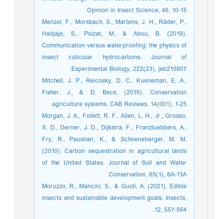
Opinion in Insect Science, 46, 10-15.‏
Menzel, F., Morsbach, S., Martens, J. H., Räder, P.,
Hadjaje, S., Poizat, M., & Abou, B. (2019).
Communication versus waterproofing: the physics of
insect cuticular hydrocarbons. Journal of
Experimental Biology, 222(23), jeb210807.‏
Mitchell, J. P., Reicosky, D. C., Kueneman, E. A.,
Fisher, J., & D. Beck, (2019). Conservation
agriculture systems. CAB Reviews, 14(001), 1-25.
Morgan, J. A., Follett, R. F., Allen, L. H., Jr., Grosso,
S. D., Derner, J. D., Dijkstra, F., Franzluebbers, A.,
Fry, R., Paustian, K., & Schoeneberger, M. M.
(2010). Carbon sequestration in agricultural lands
of the United States. Journal of Soil and Water
Conservation, 65(1), 6A-13A.
Moruzzo, R., Mancini, S., & Guidi, A. (2021). Edible
insects and sustainable development goals. Insects,
12, 557-564.