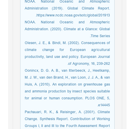
NOAA. National Oceanic and Atmospheric
Administration (2019). Global Climate Report.
https://www.ncdc.noaa.gov/sotc/global/201913.
NOAA. National Oceanic and Atmospheric
Administration. (2020). Climate at a Glance: Global
Time Series.‏
Olesen, J. E., & Bindi, M. (2002). Consequences of
climate change for European agricultural
productivity, land use and policy. European Journal
of Agronomy, 16, 239-262.
Oonincx, D. G. A. B., van Itterbeeck, J., Heetkamp,
M. J. W., van den Brand, H., van Loon, J. J. A., & van
Huis, A. (2010). An exploration on greenhouse gas
and ammonia production by insect species suitable
for animal or human consumption. PLOS ONE, 5,
e14445.
Pachauari, R. K., & Reisinger, A. (2007). Climate
Change. Synthesis Report. Contribution of Working
Groups I, II and III to the Fourth Assessment Report