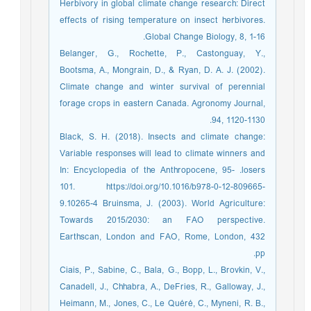
Herbivory in global climate change research: Direct
effects of rising temperature on insect herbivores.
Global Change Biology, 8, 1-16.
Belanger, G., Rochette, P., Castonguay, Y.,
Bootsma, A., Mongrain, D., & Ryan, D. A. J. (2002).
Climate change and winter survival of perennial
forage crops in eastern Canada. Agronomy Journal,
94, 1120-1130.
Black, S. H. (2018). Insects and climate change:
Variable responses will lead to climate winners and
losers.‏ In: Encyclopedia of the Anthropocene, 95-
101. https://doi.org/10.1016/b978-0-12-809665-
9.10265-4 Bruinsma, J. (2003). World Agriculture:
Towards 2015/2030: an FAO perspective.
Earthscan, London and FAO, Rome, London, 432
pp.
Ciais, P., Sabine, C., Bala, G., Bopp, L., Brovkin, V.,
Canadell, J., Chhabra, A., DeFries, R., Galloway, J.,
Heimann, M., Jones, C., Le Quéré, C., Myneni, R. B.,