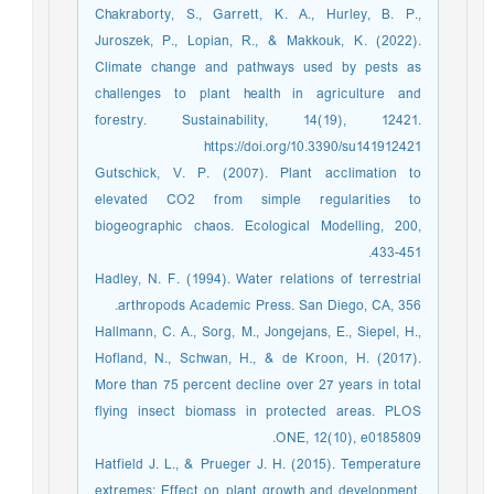
Chakraborty, S., Garrett, K. A., Hurley, B. P.,
Juroszek, P., Lopian, R., & Makkouk, K. (2022).
Climate change and pathways used by pests as
challenges to plant health in agriculture and
forestry. Sustainability, 14(19), 12421.
https://doi.org/10.3390/su141912421
Gutschick, V. P. (2007). Plant acclimation to
elevated CO2 from simple regularities to
biogeographic chaos. Ecological Modelling, 200,
433-451.
Hadley, N. F. (1994). Water relations of terrestrial
arthropods Academic Press. San Diego, CA, 356.‏ ‏
Hallmann, C. A., Sorg, M., Jongejans, E., Siepel, H.,
Hofland, N., Schwan, H., & de Kroon, H. (2017).
More than 75 percent decline over 27 years in total
flying insect biomass in protected areas. PLOS
ONE, 12(10), e0185809.‏
Hatfield J. L., & Prueger J. H. (2015). Temperature
extremes: Effect on plant growth and development.