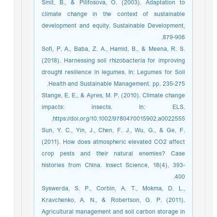
Smit, B., & Pilifosova, O. (2003). Adaptation to
climate change in the context of sustainable
development and equity. Sustainable Development,
879-906.
Sofi, P. A., Baba, Z. A., Hamid, B., & Meena, R. S.
(2018). Harnessing soil rhizobacteria for improving
drought resilience in legumes. In: Legumes for Soil
Health and Sustainable Management. pp. 235-275.
Stange, E. E., & Ayres, M. P. (2010). Climate change
impacts: insects. In: ELS.
https://doi.org/10.1002/9780470015902.a0022555.
Sun, Y. C., Yin, J., Chen, F. J., Wu, G., & Ge, F.
(2011). How does atmospheric elevated CO2 affect
crop pests and their natural enemies? Case
histories from China. Insect Science, 18(4), 393-
400.
Syswerda, S. P., Corbin, A. T., Mokma, D. L.,
Kravchenko, A. N., & Robertson, G. P. (2011).
Agricultural management and soil carbon storage in