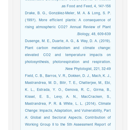
as Food and Feed, 4, 147-156.
Drake, B. G., Gonzàlez-Meler, M. A. & Long, S. P.
(1997). More efficient plants: A consequence of
rising atmospheric CO2? Annual Review of Plant
Biology, 48, 609-639.
Dusenge, M. E., Duarte, A. G., & Way, D. A. (2019).
Plant carbon metabolism and climate change:
elevated CO2 and temperature impacts on
photosynthesis, photorespiration and respiration.
New Phytologist, 221, 32-49.
Field, C. B., Barros, V. R., Dokken, D. J., Mach, K. J.,
Mastrandrea, M. D., Bilir, T. E., Chatterjee, M., Ebi,
K. L., Estrada, Y. O., Genova, R. C., Girma, B.,
Kissel, E. S., Levy, A. N., MacCracken, S.,
Mastrandrea, P. R. & White, L. L. (2014). Climate
Change: Impacts, Adaptation, and Vulnerability, Part
A: Global and Sectoral Aspects. Contribution of
Working Group II to the 5th Assessment Report of