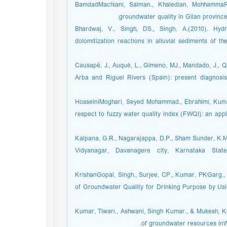
BamdadMachiani, Salman., Khaledian, MohhammaRez
groundwater quality in Gilan province f
Bhardwaj, V., Singh, DS., Singh, A.(2010). Hy
dolomitization reactions in alluvial sediments of t
Causapé, J., Auqué, L., Gimeno, MJ., Mandado, J., Quí
Arba and Riguel Rivers (Spain): present diagnosi
HosseiniMoghari, Seyed Mohammad., Ebrahimi, Kumar
respect to fuzzy water quality index (FWQI): an app
Kalpana, G.R., Nagarajappa, D.P., Sham Sunder, K.M.
Vidyanagar, Davanagere city, Karnataka State
KrishanGopal, Singh., Surjee, CP., Kumar, PKGarg.,
of Groundwater Quality for Drinking Purpose by Usi
Kumar, Tiwari., Ashwani, Singh Kumar., & Mukesh, K
of groundwater resources inWe