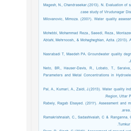
Magesh, N., Chandrasekar.(2013). N. Evaluation of s
case study of Virudunagar Dist
Milovanovic, Mimoza. (2007). Water quality assess
Mohebbi, Mohammad Reza., Saeedi, Reza., Montazeri,
Abtahi, Mehrnoosh., & Mohagheghian, Azita. (2013). 
Nasrabadi T, Maedeh PA. Groundwater quality degrad
J
Neto, BR., Hauser-Davis, R., Lobato, T., Saraiva
Parameters and Metal Concentrations in Hydroele
Pal, A., Kumari, A., Zaidi, J.(2013). Water quality i
Region, Uttar P
Rabeiy, Ragab Elsayed. (2017). Assessment and m
area.
Ramakrishnaiah, C., Sadashivaiah, C & Ranganna, G
Tumkur 