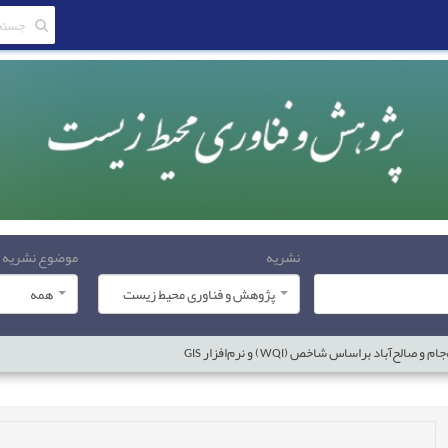
نشریه
موضوع نشریه
پژوهش و فناوری محیط زیست
همه
اد براساس شاخص (WQI) و نرم‌افزار GIS