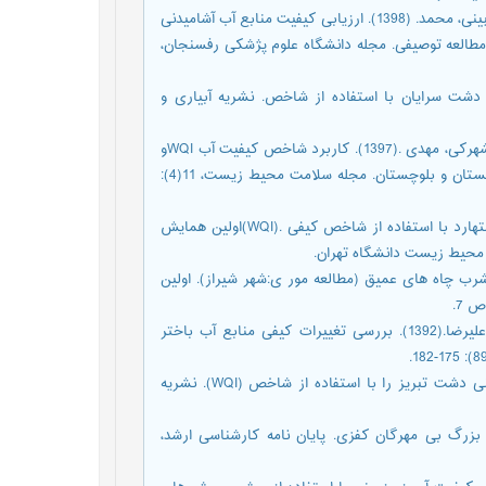
اسلامی، هادی.، رضوان، تاجیک.، اسماعیلی، مهدیه.، اسماعیلی، عباس.، و مبینی، محمد. (1398). ارزیابی کیفیت منابع آب آشامیدنی
ن با استفاده از مدل شاخص کیفیت آب در سال :1397 یک مطالعه توصیفی. مجله دانشگاه علوم پژشکی رفسنجان،
ارزیابی کیفی آب زیرزمینی دشت سرایان با استفاده از شاخص. نشریه آبیاری و
حسینی، هاشم.، شاکری، عطا.، رضایی، محسن.، دشتی برمکی، مجید.، و شهرکی، مهدی .(1397). کاربرد شاخص کیفیت آب WQIو
هیدروژئوشیمی در ارزیابی کیفی آب سطحی، مخازن چاه نیمه استان سیستان و بلوچستان. مجله سلامت محیط زیست، 11(4):
رنجبر،آرش.، سلطانی، جابر. (1392). ارزیابی کیفی آب زیرزمینی دشت اشتهارد با استفاده از شاخص کیفی .(WQI)اولین همایش
محیط زیست دانشگاه تهران.
رسی شاخصهای کیفیی آب شرب چاه های عمیق (مطالعه مور ی:شهر شیراز). اولین
 7.
سلیمانی، سمیه.، محمودی قرائی، محمد.، قاسم زاده، فرشته.، و سیاره، علیرضا.(1392). بررسی تغییرات کیفی منابع آب باختر
شیری، ناصر.، و وحید نورانی.(1400). پهنه بندی کیفی منابع آب زیرزمینی دشت تبریز را با استفاده از شاخص (WQI). نشریه
استفاده از بزرگ بی مهرگان کفزی. پایان نامه کارشناسی ارشد،