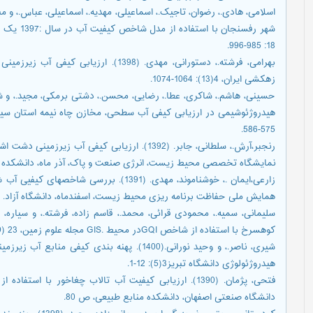
شهر رفسنجا
18: 985-996.
بهرامی، فرشته.، دستورانی، مهدی. (1398). 
زهکشی ایران، 4(13): 1064-1074.
575-586.
نمایشگاه تخصصی محیط زیست، انرژی صنعت و پاک، آذر ماه، دانشکده 
زارعی،ایمان .، خوشناموند، مهدی. (1391). بر
همایش ملی حفاظت برنامه ریزی محیط زیست، اسفندماه، دانشگاه آزاد. ص
کوهسرخ با استفاده از شاخص GQIدر محیط .GIS مجله علوم زمین، 23 (89): 175-182.
هیدروژئولوژی دانشگاه تبریز3(5): 12-1.
فتحی، پژمان. (1390). ارزیابی کیفیت آب تالاب چغاخور با 
دانشگاه صنعتی اصفهان، دانشکده منابع طبیعی، ص 80.