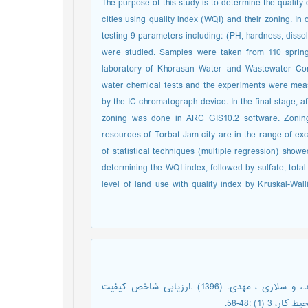
The purpose of this study is to determine the quali
cities using quality index (WQI) and their zoning. In 
testing 9 parameters including: (PH, hardness, dissol
were studied. Samples were taken from 110 spring
laboratory of Khorasan Water and Wastewater Com
water chemical tests and the experiments were meas
by the IC chromatograph device. In the final stage, af
zoning was done in ARC GIS10.2 software. Zoning
resources of Torbat Jam city are in the range of exc
of statistical techniques (multiple regression) show
determining the WQI index, followed by sulfate, total 
level of land use with quality index by Kruskal-Wal
اسلامی، فاطمه.، شکوهی، رضا.، مظلومی، سجاد.، درویش متولی، محمد.، و سلاری ، مهدی. (1396) .ارزیابی شاخص کیفیت