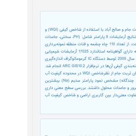
هدف از این مطالعه تعیین کیفیت منابع آب شرب زیرزمینی شهرستان تربت جام و صالح آباد با استفاده از شاخص کیفی (WQI) و
پهنه‌بندی آن‌ها می‌باشد. براي تعيين اندکس کيفيت منابع آب اختصاصاً نتایج آزمایشات 9 پارامتر شامل: (‌PH، سختی، جامدات
محلول، کلسیم، منیزیم، سدیم، نیترات، کلرور و سولفات) مورد بررسی گرفت. از تعداد 110 چاه چشمه و قنات منطقه نمونه‌برداری
شده و به آزمایشگاه مرکزی ستاد شرکت آب و فاضلاب استان خراسان که دارای گواهینامه استاندارد 17025 آزمایشات شیمیایی
آب می‌باشد‌، انتقال داده شد و آزمایشات برابر آخرین ورژن استاندارد متد سال 2005 توسط دستگاه IC کرموماتوگراف اندازه‌گیری
شد. درمرحله پایانی با مشخص شدن وضعیت کیفی چاه‌های آب شرب، پهنه‌بندی کیفی آن‌ها در نرم‌افزار ARC GIS10.2 انجام شد.
نقشه‌های پهنه‌بندی کیفیت منابع آب نشان داد که اکثر منابع آب شهرستان تربت جام از نظرشاخص WQI در محدوده کیفیت آب
عالی و خوب قرار گرفته‌اند. همچنین نتایج تکنیک‌های آماری (رگرسیون چندگانه) مشخص نمود پارامتر سدیم (Na) بیشترین
سولفات، سختی کل، کلرور و جامدات محلول داشتند. بررسی سطح معنی داری
فاوت معنی‌دار بین کاربری اراضی و شاخص کیفیت آب