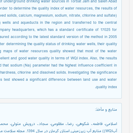
ty of underground drinking water sources in Torbat Jam and Saleh Abad
order to determine the quality index of water resources, the results of
ved solids, calcium, magnesium, sodium, nitrate, chlorine and sulfate)
 wells and aqueducts in the region and transferred to the central
pany headquarters, which has a standard certificate of 17025 for
ured according to the latest standard version of the method in 2005
ter determining the quality status of drinking water wells, their quality
 maps of water resources quality showed that most of the water
ellent and good water quality in terms of WQI index. Also, the results
ed that sodium (Na) parameter had the highest influence coefficient in
hardness, chlorine and dissolved solids. Investigating the significance
lis test showed a significant difference between land use and water
.
quality index
منابع و مأخذ
:
آبWQI)) منابع آب زیرزمینی استان کرمان در سال 1394. مجله سلامت محیط کار، 3 (1) :48-58.