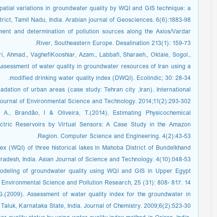
patial variations in groundwater quality by WQI and GIS technique: a
rict, Tamil Nadu, India. Arabian journal of Geosciences. 6(6):1883-98.
ment and determination of pollution sources along the Axios/Vardar
River, Southeastern Europe. Desalination 213(1): 159-73.
 Ahmad., VaghefiKooshiar, Azam., Labbafi, Sharaeh., Oktaie, Sogol.,
Assessment of water quality in groundwater resources of Iran using a
modified drinking water quality index (DWQI). Ecolindic; 30: 28-34.
ation of urban areas (case study: Tehran city ,Iran). International
ournal of Environmental Science and Technology. 2014;11(2):293-302.
, A., Brandão, I & Oliveira, T.(2014). Estimating Physicochemical
ctric Reservoirs by Virtual Sensors: A Case Study in the Amazon
Region. Computer Science and Engineering. 4(2):43-53.
ndex (WQI) of three historical lakes in Mahoba District of Bundelkhand
radesh, India. Asian Journal of Science and Technology. 4(10):048-53.
odeling of groundwater quality using WQI and GIS in Upper Egypt
 Environmental Science and Pollution Research, 25 (31): 808- 817. 14.
.(2009). Assessment of water quality index for the groundwater in
Taluk, Karnataka State, India. Journal of Chemistry. 2009;6(2):523-30.