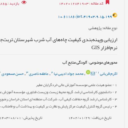
کد مقاله
: 1402012841903
بازدید
: 5865
10.61186/jert.41903.9.15.199
نوع مقاله
: پژوهشی
نرم‌افزار GIS
محورهای موضوعی
:
آلودگی منابع آب
4
3
2
*
1
اکرم قربانی
محمد جواد ادیبی نیا
عاطفه ناصری
حسن مسعودی
,
,
,
1
- عضو هیئت علمی موسسه آموزش عالی خردگرایان مطهر
2
- دانشجوی کارشناسی ارشد، گروه محیط زیست وزیست فناوری، مؤسسه آموزش عالی 
3
- کارشناس ارشد گروه حفاظت کیفی آب ، شرکت آب منطقه ای استان خراسان رضوی،
4
- رئیس گروه کنترل کیفیت مرکز پایش و نظارت بر کیفیت و بهداشت آب و فاضلاب، 
تاریخ دریافت : 1402/01/29
تاریخ پذیرش : 1403/08/01