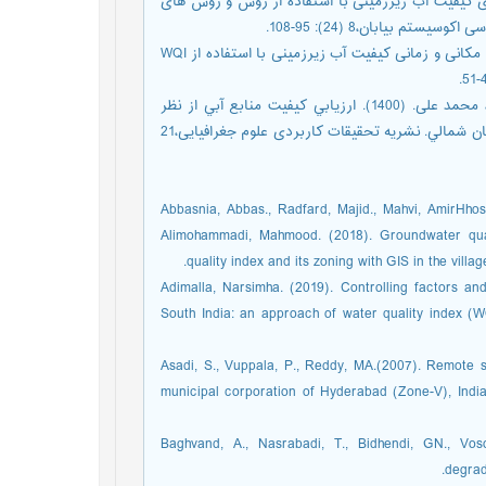
وحه گر، احمد و جانی زاده، سعید. (1398). پهنه بندی کیفیت آب زیرزمینی با استفاده از روش و روش های
 بیابان،8 (24): 95-108.
کيا، فرزانه.، قربانی، خليل.، و سالاری جزی، ميثم. (1398). ارزيابی تغييرات مکانی و زمانی کيفيت آب زيرزمينی با استفاده از WQI
معتمدی راد، محمد.، گلی مختاری، لیلا.، بهرامی، شهرام و زنگنه اسدی، محمد علی. (1400). ارزيابي کيفيت منابع آبي از نظر
شرب، کشاورزي و صنعت در آبخوان کارستي روئين اسفراين استان خراسان شمالي. نشریه تحقیقات کاربردی علوم جغرافیایی،21
Abbasnia, Abbas., Radfard, Majid., Mahvi, AmirHho
Alimohammadi, Mahmood. (2018). Groundwater qual
quality index and its zoning with GIS in the villa
Adimalla, Narsimha. (2019). Controlling factors an
South India: an approach of water quality index (
Asadi, S., Vuppala, P., Reddy, MA.(2007). Remote s
municipal corporation of Hyderabad (Zone-V), India.
Baghvand, A., Nasrabadi, T., Bidhendi, GN., Vos
degrad