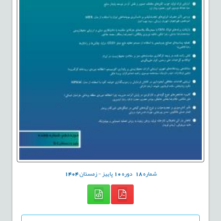
شماره
18
دوره
10
پاییز - زمستان
1404