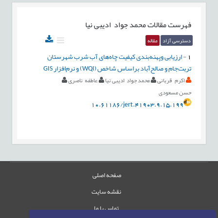
فهرست مقالات
محمد جواد ادیبی نیا
دسترسی آزاد
مقاله
1
-
ارزیابی وپهنه‌بندی کیفیت چاه‌های آب شرب شهرستان
تربت‌جام و صالح‌آباد براساس شاخص (WQI) و نرم‌افزار GIS
اکرم قربانی
محمد جواد ادیبی نیا
عاطفه ناصری
حسن مسعودی
10.61186/jert.41903.9.15.199
صفحه اصلی
نقشه سایت
تماس با ما