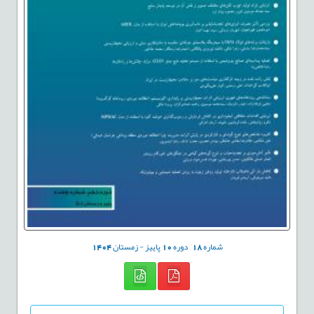
شماره
18
دوره
10
پاییز - زمستان
1404