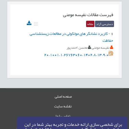
فهرست مقالات
نفیسه مومنی
دسترسی آزاد
مقاله
1
-
کاربرد نشانگر های مولکولی در مطالعات زیست‎شناسی
حفاظت
نفیسه مومنی
محسن احمدپور
20.1001.1.26763060.1402.8.13.9.0
صفحه اصلی
نقشه سایت
تماس با ما
برای شخصی سازی ارائه خدمات و تجربه بهتر شما در این