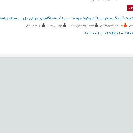
اله
عیت آلودگی میکروبی (آنتروکوک روده¬¬¬¬ای) آب شناگاه‌های دریای خزر در سواحل استا
شمی
آمنه منصورقناعی
محمد وفاجوی دیانتی
موسی امینی
تورج صادقی
20.1001.1.26763060.1402