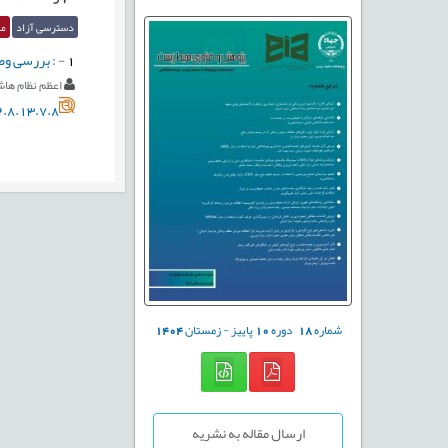
دسترسی آزاد
مق
1
-
: بررسی وض
اعظم نظام ها
.8.13.7.8
شماره
18
دوره
10
پاییز - زمستان
1404
ارسال مقاله به نشریه