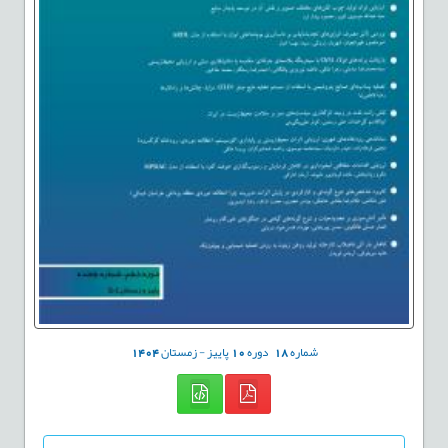
شماره
18
دوره
10
پاییز - زمستان
1404