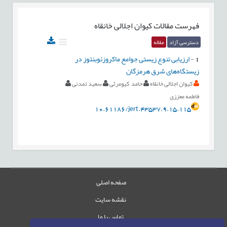
فهرست مقالات
کیوان اجلالی خانقاه
دسترسی آزاد
مقاله
1
-
ارزیابی تنوع زیستی جوامع ماکروزئوبنتوز در
زیستگاه‌های شرق هرمزگان
کیوان اجلالی خانقاه
حامد کیومرثی
سعید تمدنی
فاطمه معززی
10.61186/jert.43537.9.15.115
صفحه اصلی
نقشه سایت
تماس با ما