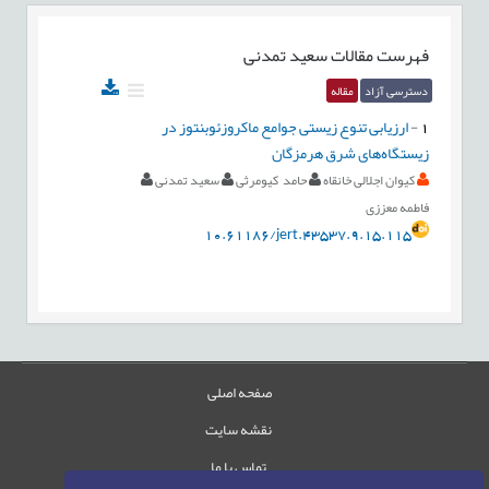
فهرست مقالات
سعید تمدنی
دسترسی آزاد
مقاله
1
-
ارزیابی تنوع زیستی جوامع ماکروزئوبنتوز در
زیستگاه‌های شرق هرمزگان
کیوان اجلالی خانقاه
حامد کیومرثی
سعید تمدنی
فاطمه معززی
10.61186/jert.43537.9.15.115
صفحه اصلی
نقشه سایت
تماس با ما