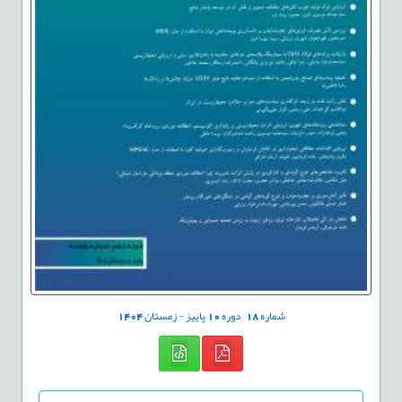
شماره
18
دوره
10
پاییز - زمستان
1404