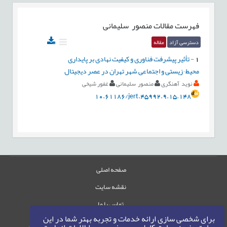
فهرست مقالات
منصور سلیمانی
دسترسی آزاد
مقاله
1
-
تأثیر پیشرفت فناوری و کیفیت نهادی بر پایداری
محیط¬زیستی و اجتماعی شهر تهران در عصر دیجیتال
نوید آهنگری
منصور سلیمانی
غفور شیخی
10.61186/jert.45992.9.15.148
صفحه اصلی
نقشه سایت
تماس با ما
برای شخصی سازی ارائه خدمات و تجربه بهتر شما در این