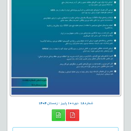
شماره
18
دوره
10
پاییز - زمستان
1404