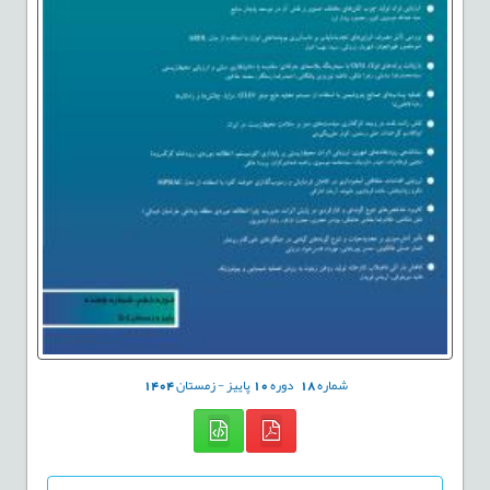
شماره
18
دوره
10
پاییز - زمستان
1404