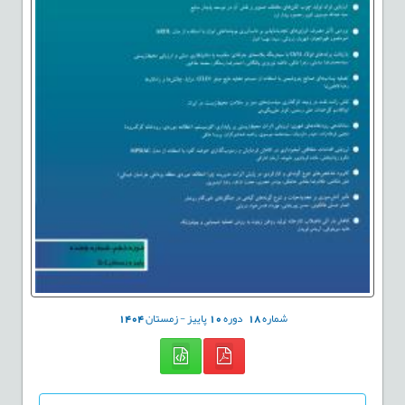
شماره
18
دوره
10
پاییز - زمستان
1404