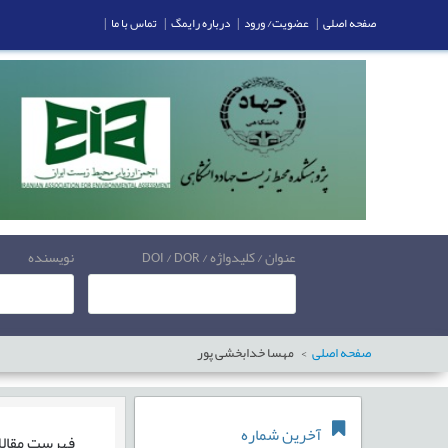
صفحه اصلی
|
عضویت/ ورود
|
درباره رایمگ
|
تماس با ما
|
عنوان / کلیدواژه / DOI / DOR
نویسنده
صفحه اصلی
مهسا خدابخشی پور
آخرین شماره
فهرست مقال