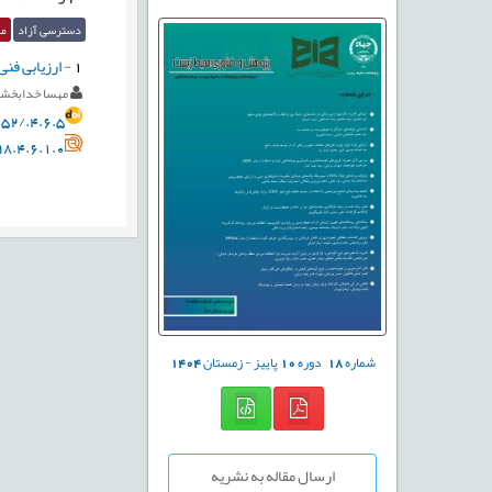
دسترسی آزاد
مق
1
-
ارزیابی فنی
مهسا خدابخشی
52/.4.6.5
8.4.6.1.0
شماره
18
دوره
10
پاییز - زمستان
1404
ارسال مقاله به نشریه