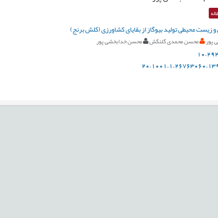
اله
 و زیست محیطی تولید بیوگاز از بقایای کشاورزی (کلش برنج)
 پور
محسن محمدی گلنگش
محسن خدابخشی پور
10.292
20.1001.1.26763060.139