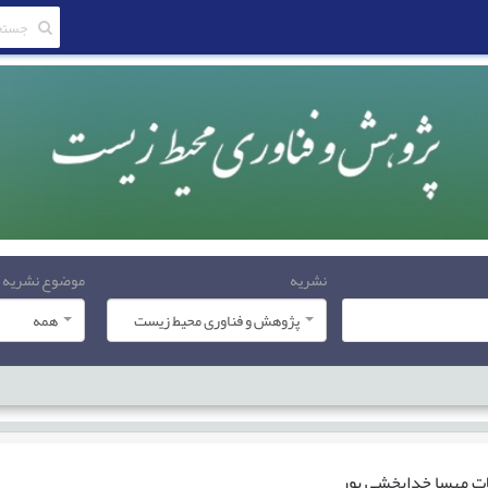
نشریه
موضوع نشریه
پژوهش و فناوری محیط زیست
همه
ات
مهسا خدابخشی پور