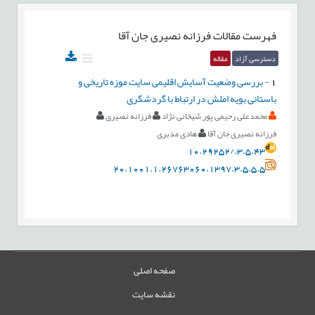
فهرست مقالات
فرزانه نصیری جان آقا
دسترسی آزاد
مقاله
1
-
بررسی وضعیت آسایش اقلیمی سایت موزه تاریخی و
باستانی بویه املش در ارتباط با گردشگری
محمدعلی رحیمی پور شیخانی نژاد
فرزانه نصیری
فرزانه نصیری جان آقا
هادی مدبری
10.29252/.3.5.43
20.1001.1.26763060.1397.3.5.5.5
صفحه اصلی
نقشه سایت