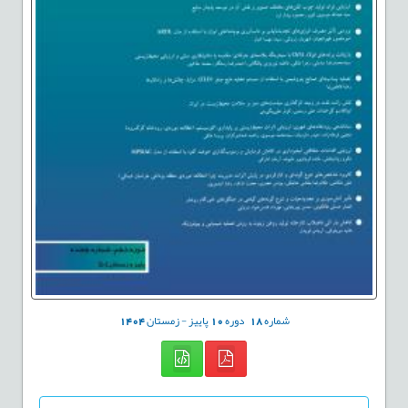
شماره
18
دوره
10
پاییز - زمستان
1404