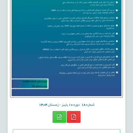
شماره
18
دوره
10
پاییز - زمستان
1404