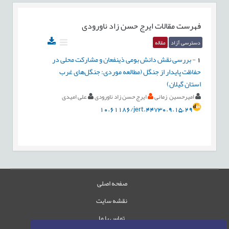
فهرست مقالات
ایرج حسن زاد ناورودی
دسترسی آزاد
مقاله
1
-
بررسی نقش دانش بومی ذینفعان و مشارکت محلی در
حفاظت پایدار از جنگل‌ (مطالعه موردی: جنگل‌های غرب
استان گیلان)
امیرحسین زمانی
ایرج حسن زاد ناورودی
علی امیدی
10.61186/jert.44730.9.15.29
صفحه اصلی
نقشه سایت
تماس با ما