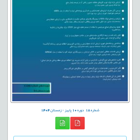
شماره
18
دوره
10
پاییز - زمستان
1404