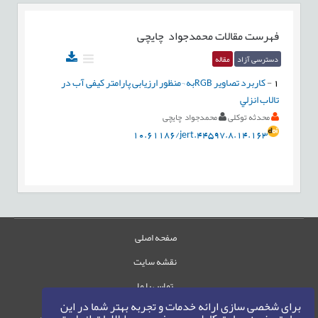
فهرست مقالات
محمدجواد چایچی
دسترسی آزاد
مقاله
1
-
كاربرد تصاویر RGBبه ¬منظور ارزیابی پارامتر کیفی آب در
تالاب انزلي
محدثه توکلی
محمدجواد چایچی
10.61186/jert.44597.8.14.163
صفحه اصلی
نقشه سایت
تماس با ما
برای شخصی سازی ارائه خدمات و تجربه بهتر شما در این