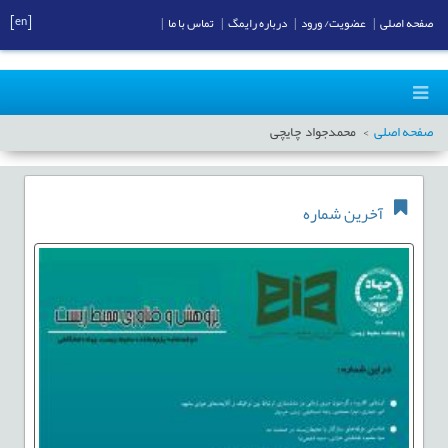
[en]
صفحه اصلی
|
عضویت/ ورود
|
درباره رایمگ
|
تماس با ما
|
صفحه اصلی
محمدجواد چایچی
آخرین شماره