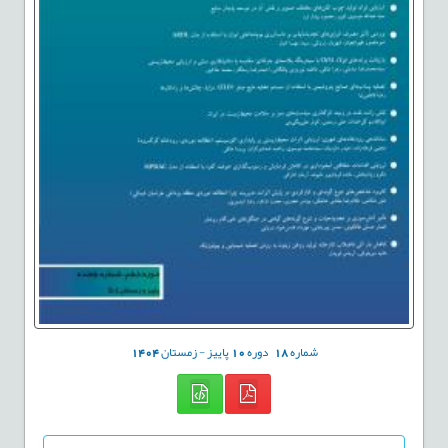
شماره
18
دوره
10
پاییز - زمستان
1404