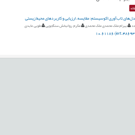
اله
دل‌های تاب‌آوری اکوسیستم: مقایسه، ارزیابی و کاربردهای محیط ‌زیستی
دد
بهرام ملک محمدی ملک محمدی
مکرم روانبخش سنگجویی
طوبی عابدی
10.61186/jert.48693