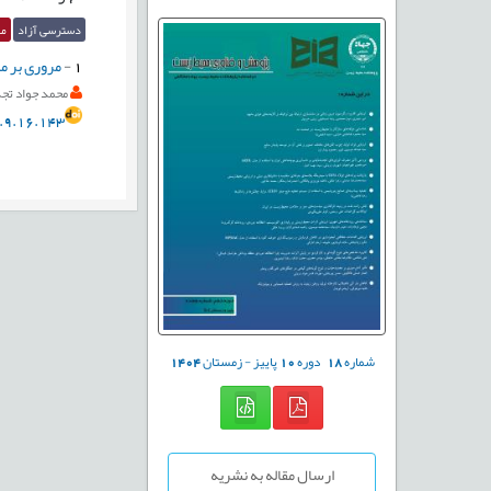
دسترسی آزاد
مق
1
-
مروری بر م
محمد جواد تج
.9.16.143
شماره
18
دوره
10
پاییز - زمستان
1404
ارسال مقاله به نشریه