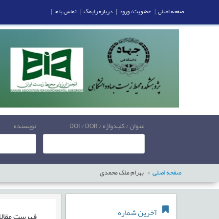
صفحه اصلی
|
عضویت/ ورود
|
درباره رایمگ
|
تماس با ما
|
عنوان / کلیدواژه / DOI / DOR
نویسنده
صفحه اصلی
بهرام ملک محمدی
آخرین شماره
فهرست مقال