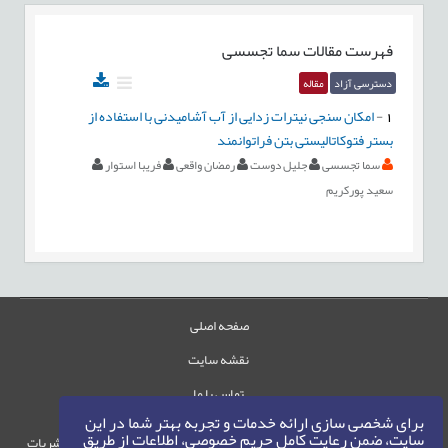
فهرست مقالات
سما تجسسی
دسترسی آزاد
مقاله
1
-
امکان سنجی نیترات زدایی از آب آشامیدنی با استفاده از
بستر فتوکاتالیستی بتن فراتوانمند
سما تجسسی
جلیل دوست
رمضان واقعی
فریبا استوار
سعید پورکریم
صفحه اصلی
نقشه سایت
تماس با ما
برای شخصی سازی ارائه خدمات و تجربه بهتر شما در این
سایت، ضمن رعایت کامل حریم خصوصی، اطلاعات از طریق
حقوق این وب‌سایت متعلق به سامانه مدیریت نشریات