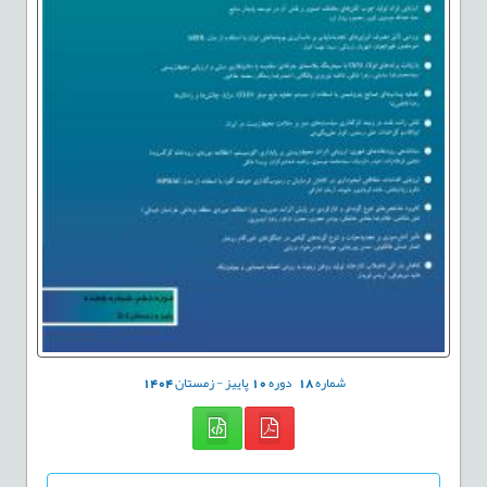
شماره
18
دوره
10
پاییز - زمستان
1404