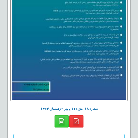
شماره
18
دوره
10
پاییز - زمستان
1404