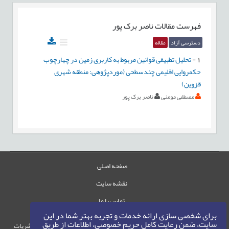
فهرست مقالات
ناصر برک پور
دسترسی آزاد
مقاله
1
-
تحلیل تطبیقی قوانین مربوط به کاربری زمین در چهارچوب
حکمروایی اقلیمی چندسطحی (موردپژوهی: منطقه شهری
قزوین)
مصطفی مومنی
ناصر برک پور
صفحه اصلی
نقشه سایت
تماس با ما
برای شخصی سازی ارائه خدمات و تجربه بهتر شما در این
سایت، ضمن رعایت کامل حریم خصوصی، اطلاعات از طریق
حقوق این وب‌سایت متعلق به سامانه مدیریت نشریات