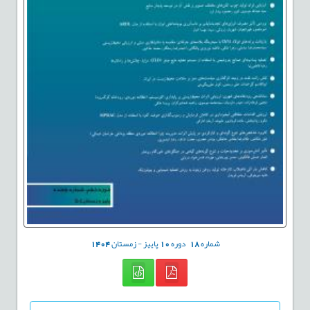
شماره
18
دوره
10
پاییز - زمستان
1404