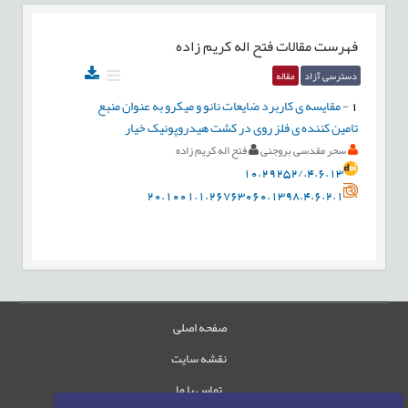
فهرست مقالات
فتح اله کریم زاده
دسترسی آزاد
مقاله
1
-
مقایسه ی کاربرد ضایعات نانو و میکرو به عنوان منبع
تامین کننده ی فلز روی در کشت هیدروپونیک خیار
سحر مقدسی بروجنی
فتح اله کریم زاده
10.29252/.4.6.13
20.1001.1.26763060.1398.4.6.2.1
صفحه اصلی
نقشه سایت
تماس با ما