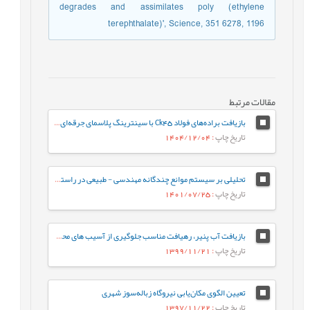
degrades and assimilates poly (ethylene
terephthalate)', Science, 351 6278, 1196
مقالات مرتبط
بازیافت براده‌های فولاد Ck45 با سینترینگ پلاسمای جرقه‌ای: مقایسه با ماشینکاری سنتی و ارزیابی محیط‌زیستی
تاریخ چاپ
: 1404/12/04
تحلیلی بر سیستم موانع چندگانه مهندسی - طبیعی در راستای مدیریت پایدار پسماندهای رادیواکتیو
تاریخ چاپ
: 1401/07/25
بازیافت آب پنیر، رهیافت مناسب جلوگیری از آسیب های محیط زیست
تاریخ چاپ
: 1399/11/21
تعیین الگوی مکان‌یابی نیروگاه‌ زباله‌سوز شهری
تاریخ چاپ
: 1397/11/22