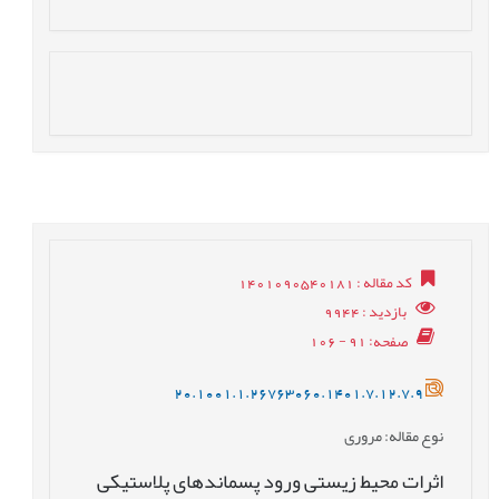
کد مقاله
: 1401090540181
بازدید
: 9944
صفحه
: 91 - 106
20.1001.1.26763060.1401.7.12.7.9
نوع مقاله
: مروری
اثرات محیط زیستی ورود پسماندهای پلاستیکی