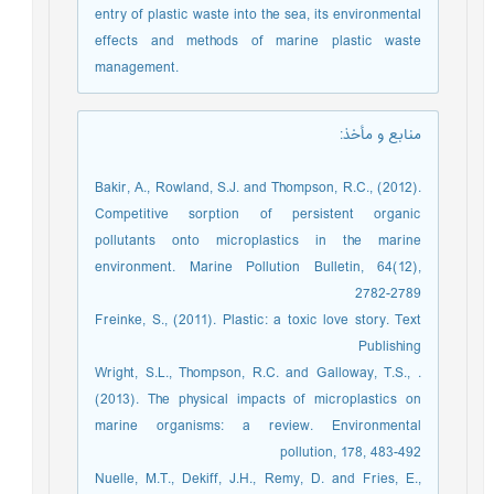
entry of plastic waste into the sea, its environmental
effects and methods of marine plastic waste
management.
منابع و مأخذ
:
Bakir, A., Rowland, S.J. and Thompson, R.C., (2012).
Competitive sorption of persistent organic
pollutants onto microplastics in the marine
environment. Marine Pollution Bulletin, 64(12),
2782-2789
Freinke, S., (2011). Plastic: a toxic love story. Text
Publishing
. Wright, S.L., Thompson, R.C. and Galloway, T.S.,
(2013). The physical impacts of microplastics on
marine organisms: a review. Environmental
pollution, 178, 483-492
Nuelle, M.T., Dekiff, J.H., Remy, D. and Fries, E.,