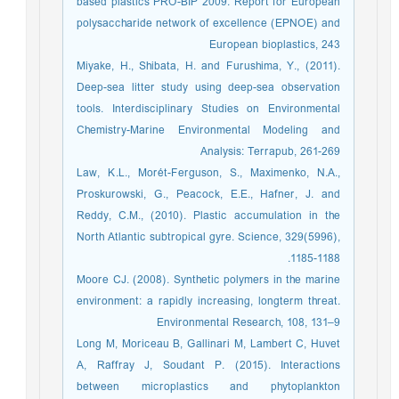
based plastics PRO-BIP 2009. Report for European
polysaccharide network of excellence (EPNOE) and
European bioplastics, 243
Miyake, H., Shibata, H. and Furushima, Y., (2011).
Deep-sea litter study using deep-sea observation
tools. Interdisciplinary Studies on Environmental
Chemistry-Marine Environmental Modeling and
Analysis: Terrapub, 261-269
Law, K.L., Morét-Ferguson, S., Maximenko, N.A.,
Proskurowski, G., Peacock, E.E., Hafner, J. and
Reddy, C.M., (2010). Plastic accumulation in the
North Atlantic subtropical gyre. Science, 329(5996),
1185-1188.
Moore CJ. (2008). Synthetic polymers in the marine
environment: a rapidly increasing, longterm threat.
Environmental Research, 108, 131–9
Long M, Moriceau B, Gallinari M, Lambert C, Huvet
A, Raffray J, Soudant P. (2015). Interactions
between microplastics and phytoplankton