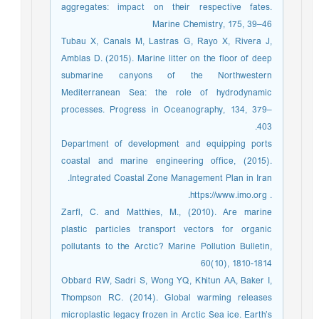
aggregates: impact on their respective fates.
Marine Chemistry, 175, 39–46
Tubau X, Canals M, Lastras G, Rayo X, Rivera J,
Amblas D. (2015). Marine litter on the floor of deep
submarine canyons of the Northwestern
Mediterranean Sea: the role of hydrodynamic
processes. Progress in Oceanography, 134, 379–
403.
Department of development and equipping ports
coastal and marine engineering office, (2015).
Integrated Coastal Zone Management Plan in Iran.
. https://www.imo.org.
Zarfl, C. and Matthies, M., (2010). Are marine
plastic particles transport vectors for organic
pollutants to the Arctic? Marine Pollution Bulletin,
60(10), 1810-1814
Obbard RW, Sadri S, Wong YQ, Khitun AA, Baker I,
Thompson RC. (2014). Global warming releases
microplastic legacy frozen in Arctic Sea ice. Earth’s