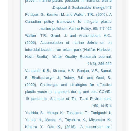
prevent marine plastic pollution in Thailand. Waste
Disposal & Sustainable Energy,1-13.
Pettipas, S., Bernier, M. and Walker, T.R., (2016). A
Canadian policy framework to mitigate plastic
marine pollution. Marine Policy, 68, 117-122.
Walker, T.R., Grant, J. and Archambault, M.C.,
(2006). Accumulation of marine debris on an
intertidal beach in an urban park (Halifax Harbour,
Nova Scotia). Water Quality Research Journal,
41(3), 256-262.
Vanapalli, K.R., Sharma, H.B., Ranjan, V.P., Samal,
B., Bhattacharya, J., Dubey, B.K. and Goel, S.,
(2020). Challenges and strategies for effective
plastic waste management during and post COVID-
19 pandemic. Science of The Total Environment,
750, 141514.
Yoshida S., Hiraga K., Takehana T., Taniguchi I.,
Yamaji H., Maeda Y., Toyohara K., Miyamoto K.,
Kimura Y., Oda K., (2016), 'A bacterium that