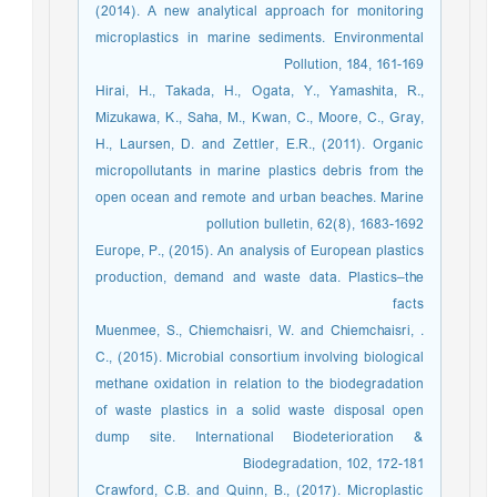
(2014). A new analytical approach for monitoring
microplastics in marine sediments. Environmental
Pollution, 184, 161-169
Hirai, H., Takada, H., Ogata, Y., Yamashita, R.,
Mizukawa, K., Saha, M., Kwan, C., Moore, C., Gray,
H., Laursen, D. and Zettler, E.R., (2011). Organic
micropollutants in marine plastics debris from the
open ocean and remote and urban beaches. Marine
pollution bulletin, 62(8), 1683-1692
Europe, P., (2015). An analysis of European plastics
production, demand and waste data. Plastics–the
facts
. Muenmee, S., Chiemchaisri, W. and Chiemchaisri,
C., (2015). Microbial consortium involving biological
methane oxidation in relation to the biodegradation
of waste plastics in a solid waste disposal open
dump site. International Biodeterioration &
Biodegradation, 102, 172-181
Crawford, C.B. and Quinn, B., (2017). Microplastic