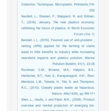
Collection Techniques. Microplastic Pollutants,179-
202
Neufeld, L., Stassen, F., Sheppard, R. and Gilman,
T., (2016), January. The new plastics economy:
rethinking the future of plastics. In World Economic
Forum (Vol. 7)
. Bendell, L.I., (2015). Favored use of anti-predator
netting (APN) applied for the farming of clams
leads to little benefits to industry while increasing
nearshore impacts and plastics pollution. Marine
Pollution Bulletin, 91(1), 22-28
Rochman, C.M., Browne, M.A., Halpern, B.S.,
Hentschel, B.T., Hoh, E., Karapanagioti, H.K., Rios-
Mendoza, L.M., Takada, H., Teh, S. and Thompson,
R.C., (2013). Classify plastic waste as hazardous.
Nature, 494(7436), pp.169-171
Shen, L., Haufe, J. and Patel, M.K., (2009). Product
overview and market projection of emerging bio-