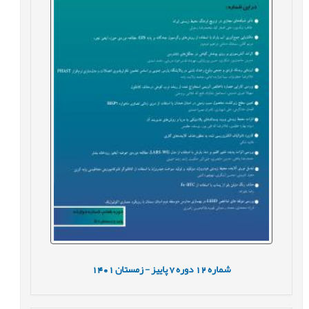
شماره
12
دوره
7
پاییز - زمستان
1401