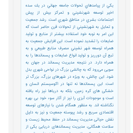
يكي از پيامدهاي تحولات جامعه جهاني در يك سده
اخير توسعه شهرنشيني و تمركز بيش از پيش
اجتماعات بشري در مناطق شهري است. رشد جمعيت
و تمايل به شهرنشيني از تحولات قرن حاضر است كه
اين امر به نوبه خود استفاده بيشتر از منابع و توليد
ضايعات را تشديد نموده است. اين افزايش جمعيت به
همراه توسعه شهر نشيني مصرف منابع طبيعي و به
تبع آن دورریز و توليد انواع ضايعات و پسماندها را به
همراه دارد. در نتیجه مدیریت پسماند در جهان به
سویی می‌رود که به چالشی بزرگ در نواحی شهری بدل
شود. این چالش، به ویژه در شهرهای بزرگ، بزرگ تر
است. این پسماندها نه تنها در اکوسیستم انسان و
خشکی های کره زمین، بلکه به دریاها نیز راه یافته
است و موجودات آبزی را نیز از آثار سوء خود بی بهره
نگذاشته اند. به منظور همگام شدن با نیازهای توسعه
اقتصادی سریع و رشد پیوسته جمعیت و نیز به دلیل
نقش حیاتی مدیریت پسماند در حفظ محیط زیست و
سلامت همگانی، مدیریت پسماندهای دریایی یکی از