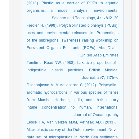
(2013). Plastic as a carrier of POPs to aquatic
organisms: a model analysis. Environmental
Science and Technology, 47, 7812–20.
Fiedler H. (1998). Polychlorinated biphenyls (PCBs):
uses and environmental releases. In: Proceedings
of the subregional awareness raising workshop on
Persistent Organic Pollutants (POPs). Abu Dhabi:
United Arab Emirates.
. Tomlin J, Read NW. (1988). Laxative properties of
indigestible plastic particles. British Medical
Journal, 297, 1175–6.
. Dhananjayan V, Muralidharan S. (2012). Polycyclic
aromatic hydrocarbons in various species of fishes
from Mumbai Harbour, India, and their dietary
intake concentration to human. International
Journal of Oceanography.
. Leslie HA, Van Velzen MJM, Vethaak AD. (2013).
Microplastic survey of the Dutch environment. Novel
data set of microplastics in North Sea sediments,