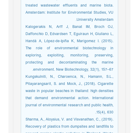
treated wastewater effluents and marine biota.
Amsterdam: Institute for Environmental Studies, VU
University Amsterdam.
Kalogerakis N, Arff J, Banat IM, Broch OJ,
Daffonchio D, Edvardsen T, Eguiraun H, Giuliano L,
Handå A, López-de-Ipiña K, Marigomez I. (2015).
The role of environmental biotechnology in
exploring, exploiting, monitoring, preserving,
protecting and decontaminating the marine
environment. New Biotechnology, 32(1), 157–67.
Kungskulniti, N., Charoenca, N., Hamann, S.L.,
Pitayarangsarit, S. and Mock, J., (2018). Cigarette
waste in popular beaches in thailand: high densities
that demand environmental action. International
journal of environmental research and public health,
15(4), 630.
Sharma, A., Aloysius, V. and Visvanathan, C., (2019).
Recovery of plastics from dumpsites and landfills to