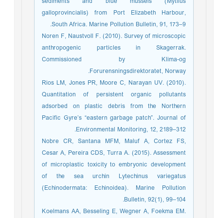
sediments and blue mussels (Mytilus
galloprovincialis) from Port Elizabeth Harbour,
South Africa. Marine Pollution Bulletin, 91, 173–9.
Noren F, Naustvoll F. (2010). Survey of microscopic
anthropogenic particles in Skagerrak.
Commissioned by Klima-og
Forurensningsdirektoratet, Norway.
Rios LM, Jones PR, Moore C, Narayan UV. (2010).
Quantitation of persistent organic pollutants
adsorbed on plastic debris from the Northern
Pacific Gyre’s “eastern garbage patch”. Journal of
Environmental Monitoring, 12, 2189–312.
Nobre CR, Santana MFM, Maluf A, Cortez FS,
Cesar A, Pereira CDS, Turra A. (2015). Assessment
of microplastic toxicity to embryonic development
of the sea urchin Lytechinus variegatus
(Echinodermata: Echinoidea). Marine Pollution
Bulletin, 92(1), 99–104.
Koelmans AA, Besseling E, Wegner A, Foekma EM.