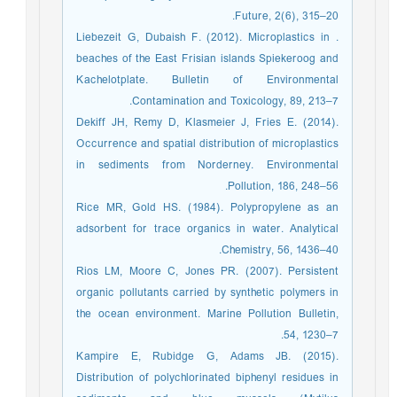
Future, 2(6), 315–20.
. Liebezeit G, Dubaish F. (2012). Microplastics in
beaches of the East Frisian islands Spiekeroog and
Kachelotplate. Bulletin of Environmental
Contamination and Toxicology, 89, 213–7.
Dekiff JH, Remy D, Klasmeier J, Fries E. (2014).
Occurrence and spatial distribution of microplastics
in sediments from Norderney. Environmental
Pollution, 186, 248–56.
Rice MR, Gold HS. (1984). Polypropylene as an
adsorbent for trace organics in water. Analytical
Chemistry, 56, 1436–40.
Rios LM, Moore C, Jones PR. (2007). Persistent
organic pollutants carried by synthetic polymers in
the ocean environment. Marine Pollution Bulletin,
54, 1230–7.
Kampire E, Rubidge G, Adams JB. (2015).
Distribution of polychlorinated biphenyl residues in