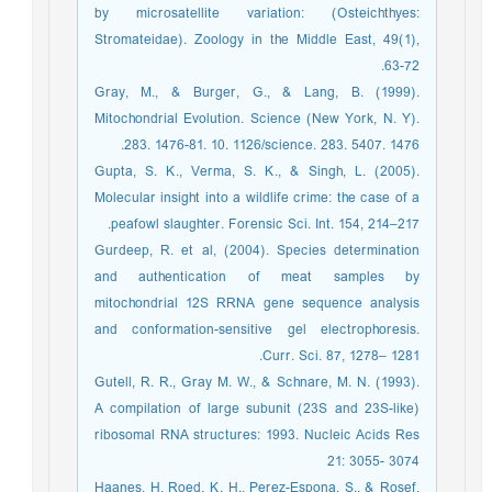
by microsatellite variation: (Osteichthyes:
Stromateidae). Zoology in the Middle East, 49(1),
63-72.
Gray, M., & Burger, G., & Lang, B. (1999).
Mitochondrial Evolution. Science (New York, N. Y).
283. 1476-81. 10. 1126/science. 283. 5407. 1476.
Gupta, S. K., Verma, S. K., & Singh, L. (2005).
Molecular insight into a wildlife crime: the case of a
peafowl slaughter. Forensic Sci. Int. 154, 214–217.
Gurdeep, R. et al, (2004). Species determination
and authentication of meat samples by
mitochondrial 12S RRNA gene sequence analysis
and conformation-sensitive gel electrophoresis.
Curr. Sci. 87, 1278– 1281.
Gutell, R. R., Gray M. W., & Schnare, M. N. (1993).
A compilation of large subunit (23S and 23S-like)
ribosomal RNA structures: 1993. Nucleic Acids Res
21: 3055- 3074
Haanes, H, Roed, K. H., Perez-Espona, S., & Rosef,