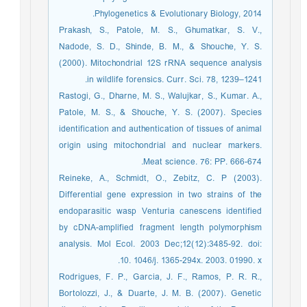
Phylogenetics & Evolutionary Biology, 2014.
Prakash, S., Patole, M. S., Ghumatkar, S. V.,
Nadode, S. D., Shinde, B. M., & Shouche, Y. S.
(2000). Mitochondrial 12S rRNA sequence analysis
in wildlife forensics. Curr. Sci. 78, 1239–1241.
Rastogi, G., Dharne, M. S., Walujkar, S., Kumar. A.,
Patole, M. S., & Shouche, Y. S. (2007). Species
identification and authentication of tissues of animal
origin using mitochondrial and nuclear markers.
Meat science. 76: PP. 666-674.
Reineke, A., Schmidt, O., Zebitz, C. P (2003).
Differential gene expression in two strains of the
endoparasitic wasp Venturia canescens identified
by cDNA-amplified fragment length polymorphism
analysis. Mol Ecol. 2003 Dec;12(12):3485-92. doi:
10. 1046/j. 1365-294x. 2003. 01990. x.
Rodrigues, F. P., Garcia, J. F., Ramos, P. R. R.,
Bortolozzi, J., & Duarte, J. M. B. (2007). Genetic