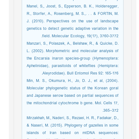
Manel, S,, Joost, S., Epperson, B. K., Holderegger,
R., Storfer, A., Rosenberg, M. S.,. . . & FORTIN, M.
J. (2010). Perspectives on the use of landscape
genetics to detect genetic adaptive variation in the
field. Molecular Ecology, 19(17), 3760-3772.
Manzari, S., Polaszek, A., Belshaw, R., & Quicke, D.
L. (2002). Morphometric and molecular analysis of
the Encarsia inaron species-group (Hymenoptera:
Aphelinidae), parasitoids of whiteflies (Hemiptera:
Aleyrodidae). Bull Entomol Res 92: 165-176.
Min, M. S., Okumura, H., Jo, D. J., et al, (2004).
Molecular phylogenetic status of the Korean goral
and Japanese serow based on partial sequences of
the mitochondrial cytochrome b gene. Mol. Cells 17,
365–372.
Mirzakhah, M., Naderi, S., Rezaei, H. R., Fadakar, D.,
& Naseri, M. (2015). Phylogeny of gazelles in some
islands of Iran based on mtDNA sequences: