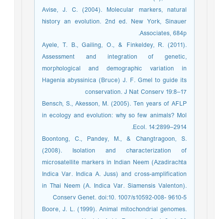
Avise, J. C. (2004). Molecular markers, natural
history an evolution. 2nd ed. New York, Sinauer
Associates, 684p.
Ayele, T. B., Gailing, O., & Finkeldey, R. (2011).
Assessment and integration of genetic,
morphological and demographic variation in
Hagenia abyssinica (Bruce) J. F. Gmel to guide its
conservation. J Nat Conserv 19:8–17
Bensch, S., Akesson, M. (2005). Ten years of AFLP
in ecology and evolution: why so few animals? Mol
Ecol. 14:2899–2914.
Boontong, C., Pandey, M., & Changtragoon, S.
(2008). Isolation and characterization of
microsatellite markers in Indian Neem (Azadirachta
Indica Var. Indica A. Juss) and cross-amplification
in Thai Neem (A. Indica Var. Siamensis Valenton).
Conserv Genet. doi:10. 1007/s10592-008- 9610-5
Boore, J. L. (1999). Animal mitochondrial genomes.