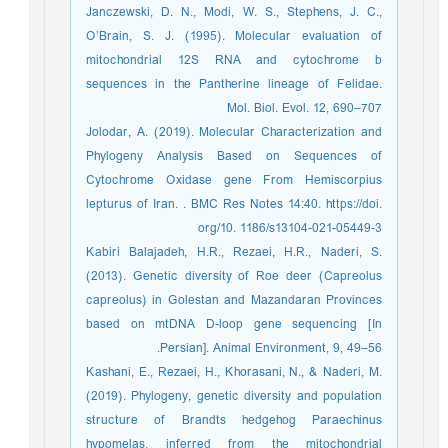
Janczewski, D. N., Modi, W. S., Stephens, J. C.,
O’Brain, S. J. (1995). Molecular evaluation of
mitochondrial 12S RNA and cytochrome b
sequences in the Pantherine lineage of Felidae.
Mol. Biol. Evol. 12, 690–707
Jolodar, A. (2019). Molecular Characterization and
Phylogeny Analysis Based on Sequences of
Cytochrome Oxidase gene From Hemiscorpius
lepturus of Iran. . BMC Res Notes 14:40. https://doi.
org/10. 1186/s13104-021-05449-3
Kabiri Balajadeh, H.R., Rezaei, H.R., Naderi, S.
(2013). Genetic diversity of Roe deer (Capreolus
capreolus) in Golestan and Mazandaran Provinces
based on mtDNA D-loop gene sequencing [In
Persian]. Animal Environment, 9, 49–56.
Kashani, E., Rezaei, H., Khorasani, N., & Naderi, M.
(2019). Phylogeny, genetic diversity and population
structure of Brandts hedgehog Paraechinus
hypomelas, inferred from the mitochondrial