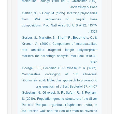
Molecular Ecology (2nd ed. ). Chichester (UK):
John Wiley & Sons.
Galtier, N., & Gouy, M. (1995). Inferring phylogenies
from DNA sequences of unequal base
compositions. Proc Natl Acad Sci U S A 92: 11317-
11321.
Gerber, S., Mariette, S., Streiff, R., Bode´ne´s, C., &
Kremer, A. (2000). Comparison of microsatellites
and amplified fragment length polymorphism
markers for parentage analysis. Mol Ecol. 9:1037–
1048.
Goerge, E. F., Pechman. C. R., Woese, C. R. (1977).
Comparative cataloging of 16S ribosomal
ribonucleic acid: Molecular approach to prokaryotic
systematics. Int J Syst Bacteriol 27: 44-57.
Golestani, N., Gilkolaei, S. R., Safari, R., & Reyhani,
S. (2010). Population genetic structure of the Silver
Pomfret, Pampus argenteus (Euphrasén, 1788), in
the Persian Gulf and the Sea of Oman as revealed