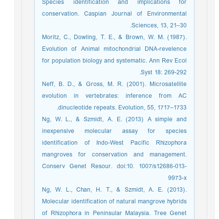
Species identification and implications for
conservation. Caspian Journal of Environmental
Sciences, 13, 21–30.
Moritz, C., Dowling, T. E., & Brown, W. M. (1987).
Evolution of Animal mitochondrial DNA-revelence
for population biology and systematic. Ann Rev Ecol
Syst 18: 269-292.
Neff, B. D., & Gross, M. R. (2001). Microsatellite
evolution in vertebrates: inference from AC
dinucleotide repeats. Evolution, 55, 1717–1733.
Ng, W. L., & Szmidt, A. E. (2013) A simple and
inexpensive molecular assay for species
identification of Indo-West Pacific Rhizophora
mangroves for conservation and management.
Conserv Genet Resour. doi:10. 1007/s12686-013-
9973-x
Ng, W. L., Chan, H. T., & Szmidt, A. E. (2013).
Molecular identification of natural mangrove hybrids
of Rhizophora in Peninsular Malaysia. Tree Genet