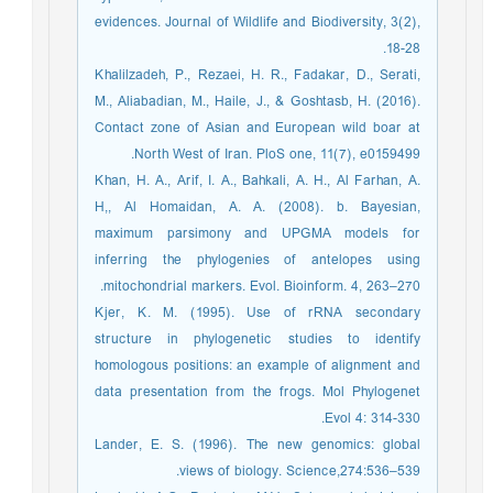
evidences. Journal of Wildlife and Biodiversity, 3(2),
18-28.
Khalilzadeh, P., Rezaei, H. R., Fadakar, D., Serati,
M., Aliabadian, M., Haile, J., & Goshtasb, H. (2016).
Contact zone of Asian and European wild boar at
North West of Iran. PloS one, 11(7), e0159499.
Khan, H. A., Arif, I. A., Bahkali, A. H., Al Farhan, A.
H,, Al Homaidan, A. A. (2008). b. Bayesian,
maximum parsimony and UPGMA models for
inferring the phylogenies of antelopes using
mitochondrial markers. Evol. Bioinform. 4, 263–270.
Kjer, K. M. (1995). Use of rRNA secondary
structure in phylogenetic studies to identify
homologous positions: an example of alignment and
data presentation from the frogs. Mol Phylogenet
Evol 4: 314-330.
Lander, E. S. (1996). The new genomics: global
views of biology. Science,274:536–539.