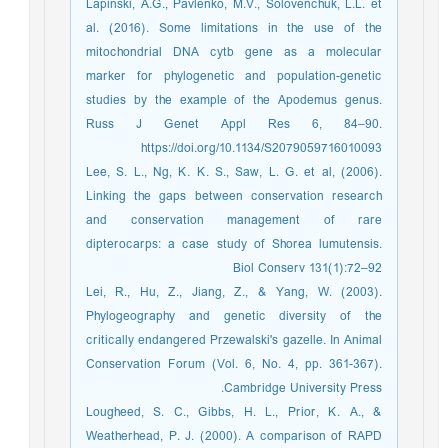
Lapinski, A.G., Pavlenko, M.V., Solovenchuk, L.L. et
al. (2016). Some limitations in the use of the
mitochondrial DNA cytb gene as a molecular
marker for phylogenetic and population-genetic
studies by the example of the Apodemus genus.
Russ J Genet Appl Res 6, 84–90.
https://doi.org/10.1134/S2079059716010093
Lee, S. L., Ng, K. K. S., Saw, L. G. et al, (2006).
Linking the gaps between conservation research
and conservation management of rare
dipterocarps: a case study of Shorea lumutensis.
Biol Conserv 131(1):72–92
Lei, R., Hu, Z., Jiang, Z., & Yang, W. (2003).
Phylogeography and genetic diversity of the
critically endangered Przewalski's gazelle. In Animal
Conservation Forum (Vol. 6, No. 4, pp. 361-367).
Cambridge University Press.
Lougheed, S. C., Gibbs, H. L., Prior, K. A., &
Weatherhead, P. J. (2000). A comparison of RAPD