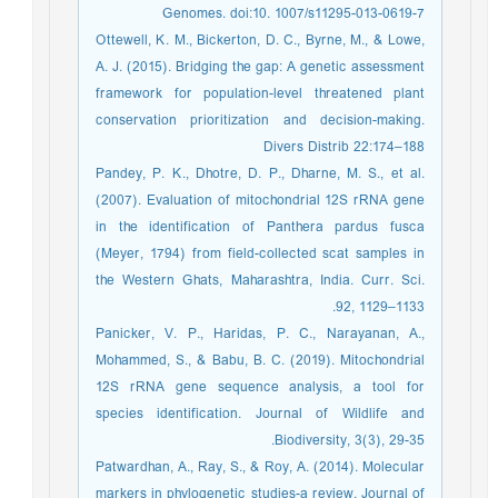
Genomes. doi:10. 1007/s11295-013-0619-7
Ottewell, K. M., Bickerton, D. C., Byrne, M., & Lowe,
A. J. (2015). Bridging the gap: A genetic assessment
framework for population-level threatened plant
conservation prioritization and decision-making.
Divers Distrib 22:174–188
Pandey, P. K., Dhotre, D. P., Dharne, M. S., et al.
(2007). Evaluation of mitochondrial 12S rRNA gene
in the identification of Panthera pardus fusca
(Meyer, 1794) from field-collected scat samples in
the Western Ghats, Maharashtra, India. Curr. Sci.
92, 1129–1133.
Panicker, V. P., Haridas, P. C., Narayanan, A.,
Mohammed, S., & Babu, B. C. (2019). Mitochondrial
12S rRNA gene sequence analysis, a tool for
species identification. Journal of Wildlife and
Biodiversity, 3(3), 29-35.
Patwardhan, A., Ray, S., & Roy, A. (2014). Molecular
markers in phylogenetic studies-a review. Journal of