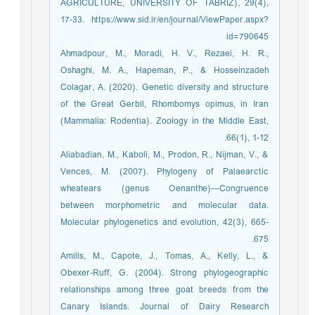
AGRICULTURE, UNIVERSITY OF TABRIZ), 29(4),
17-33. https://www.sid.ir/en/journal/ViewPaper.aspx?
id=790645
Ahmadpour, M., Moradi, H. V., Rezaei, H. R.,
Oshaghi, M. A., Hapeman, P., & Hosseinzadeh
Colagar, A. (2020). Genetic diversity and structure
of the Great Gerbil, Rhombomys opimus, in Iran
(Mammalia: Rodentia). Zoology in the Middle East,
66(1), 1-12.
Aliabadian, M., Kaboli, M., Prodon, R., Nijman, V., &
Vences, M. (2007). Phylogeny of Palaearctic
wheatears (genus Oenanthe)—Congruence
between morphometric and molecular data.
Molecular phylogenetics and evolution, 42(3), 665-
675.
Amills, M., Capote, J., Tomas, A., Kelly, L., &
Obexer-Ruff, G. (2004). Strong phylogeographic
relationships among three goat breeds from the
Canary Islands. Journal of Dairy Research