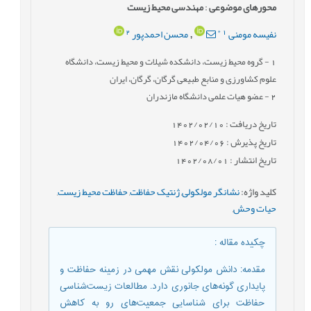
محورهای موضوعی
:
مهندسی محیط زیست
2
*
1
نفیسه مومنی
محسن احمدپور
,
1
- گروه محیط زیست، دانشکده شیلات و محیط زیست، دانشگاه
علوم کشاورزی و منابع طبیعی گرگان، گرگان، ایران
2
- عضو هیات علمی دانشگاه مازندران
تاریخ دریافت : 1402/02/10
تاریخ پذیرش : 1402/04/06
تاریخ انتشار : 1402/08/01
کلید واژه
:
نشانگر مولکولی
,
ژنتیک حفاظت
,
حفاظت محیط زیست
,
حیات وحش
,
چکیده مقاله
:
مقدمه: دانش مولکولی نقش مهمی در زمینه حفاظت و
پایداری گونه‌های جانوری دارد. مطالعات زیست‌شناسی
حفاظت برای شناسایی جمعیت‌های رو به کاهش