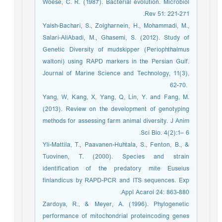
Woese, C. R. (1987). Bacterial evolution. Microbiol
Rev 51: 221-271.
Yaish-Bachari, S., Zolgharnein, H., Mohammadi, M.,
Salari-AliAbadi, M., Ghasemi, S. (2012). Study of
Genetic Diversity of mudskipper (Periophthalmus
waltoni) using RAPD markers in the Persian Gulf.
Journal of Marine Science and Technology, 11(3),
62-70. ‎
Yang, W, Kang, X, Yang, Q, Lin, Y. and Fang, M.
(2013). Review on the development of genotyping
methods for assessing farm animal diversity. J Anim
Sci Bio. 4(2):1– 6.
Yli-Mattila, T., Paavanen-Huhtala, S., Fenton, B., &
Tuovinen, T. (2000). Species and strain
identification of the predatory mite Euseius
finlandicus by RAPD-PCR and ITS sequences. Exp
Appl Acarol 24: 863-880.
Zardoya, R., & Meyer, A. (1996). Phylogenetic
performance of mitochondrial proteincoding genes