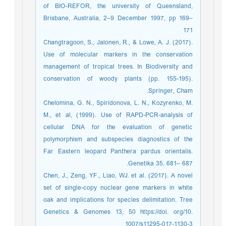
of BIO-REFOR, the university of Queensland,
Brisbane, Australia, 2–9 December 1997, pp 169–
171
Changtragoon, S., Jalonen, R., & Lowe, A. J. (2017).
Use of molecular markers in the conservation
management of tropical trees. In Biodiversity and
conservation of woody plants (pp. 155-195).
Springer, Cham.
Chelomina, G. N., Spiridonova, L. N., Kozyrenko, M.
M., et al, (1999). Use of RAPD-PCR-analysis of
cellular DNA for the evaluation of genetic
polymorphism and subspecies diagnostics of the
Far Eastern leopard Panthera pardus orientalis.
Genetika 35, 681– 687.
Chen, J., Zeng, YF., Liao, WJ. et al. (2017). A novel
set of single-copy nuclear gene markers in white
oak and implications for species delimitation. Tree
Genetics & Genomes 13, 50 https://doi. org/10.
1007/s11295-017-1130-3