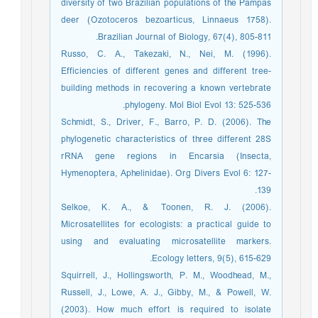
diversity of two Brazilian populations of the Pampas
deer (Ozotoceros bezoarticus, Linnaeus 1758).
Brazilian Journal of Biology, 67(4), 805-811.
Russo, C. A., Takezaki, N., Nei, M. (1996).
Efficiencies of different genes and different tree-
building methods in recovering a known vertebrate
phylogeny. Mol Biol Evol 13: 525-536.
Schmidt, S., Driver, F., Barro, P. D. (2006). The
phylogenetic characteristics of three different 28S
rRNA gene regions in Encarsia (Insecta,
Hymenoptera, Aphelinidae). Org Divers Evol 6: 127-
139.
Selkoe, K. A., & Toonen, R. J. (2006).
Microsatellites for ecologists: a practical guide to
using and evaluating microsatellite markers.
Ecology letters, 9(5), 615-629.
Squirrell, J., Hollingsworth, P. M., Woodhead, M.,
Russell, J., Lowe, A. J., Gibby, M., & Powell, W.
(2003). How much effort is required to isolate