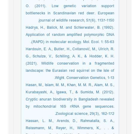
O. (2011). Low genetic variation support
bottlenecks in Scandinavian red deer. European
journal of wildlife research, 57(6), 1137-1150.
Hadrys, H., Balick, M. and Schierwater, B. (1992).
Application of random amplified polymorphic DNA
(RAPD) in molecular ecology. Mol. Ecol. 1: 55-63.
Hardouin, E. A., Butler, H., Cvitanović, M., Ulrich, R.
G., Schulze, V., Schilling, A. K., & Hodder, K. H.
(2021). Wildlife conservation in a fragmented
landscape: the Eurasian red squirrel on the Isle of
Wight. Conservation Genetics, 1-13.
Hasan, M., Islam, M. M., Khan, M. M. R., Alam, M. S.,
Kurabayashi, A., Igawa, T., & Sumida, M. (2012).
Cryptic anuran biodiversity in Bangladesh revealed
by mitochondrial 16S rRNA gene sequences.
Zoological science, 29(3), 162-172.
Hassan, L. M., Arends, D., Rahmatalla, S. A.,
Reissmann, M., Reyer, H., Wimmers, K,. . . &