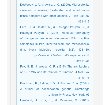
DeWoody, J. A., & Avise, J. C. (2000). Microsatellite
variation in marine, freshwater and anadromous
fishes compared with other animals. J. Fish Biol, 56,
461–473.
Faizi, H., & Heidari, N., & Rastegar Pouyani, N., &
Rastegar Pouyani, E. (2016). Molecular phylogeny
of the genus eumeces wiegmann, 1834 (reptilia:
scincidae) in iran, inferred from 16s mitochondrial
dna. Nova biologica reperta, 3(2), 123-130.
Https://www.sid.ir/en/journal/viewpaper.aspx?
id=531035
Fox, G. E., & Woese, C. R. (1975). The architecture
of 5S rRNA and its relation to function. J Mol Evol
6: 61-76.
Frankham, R., Ballou, J. D., & Briscoe, D. A. (2004).
A primer of conservation genetic. Cambridge
University Press, New York. 93.
Freeland, J., Kirk, H., & Petersen, S. (2011).