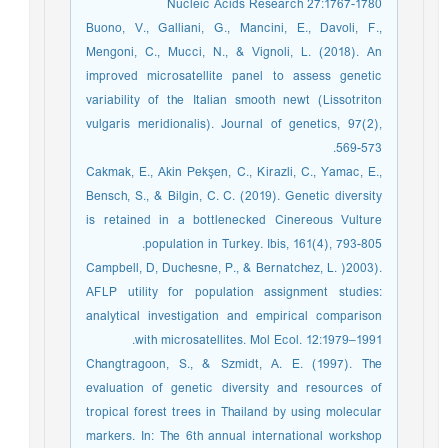
Nucleic Acids Research 27:1767-1780
Buono, V., Galliani, G., Mancini, E., Davoli, F.,
Mengoni, C., Mucci, N., & Vignoli, L. (2018). An
improved microsatellite panel to assess genetic
variability of the Italian smooth newt (Lissotriton
vulgaris meridionalis). Journal of genetics, 97(2),
569-573.
Cakmak, E., Akin Pekşen, C., Kirazli, C., Yamac, E.,
Bensch, S., & Bilgin, C. C. (2019). Genetic diversity
is retained in a bottlenecked Cinereous Vulture
population in Turkey. Ibis, 161(4), 793-805.
Campbell, D, Duchesne, P., & Bernatchez, L. )2003).
AFLP utility for population assignment studies:
analytical investigation and empirical comparison
with microsatellites. Mol Ecol. 12:1979–1991.
Changtragoon, S., & Szmidt, A. E. (1997). The
evaluation of genetic diversity and resources of
tropical forest trees in Thailand by using molecular
markers. In: The 6th annual international workshop