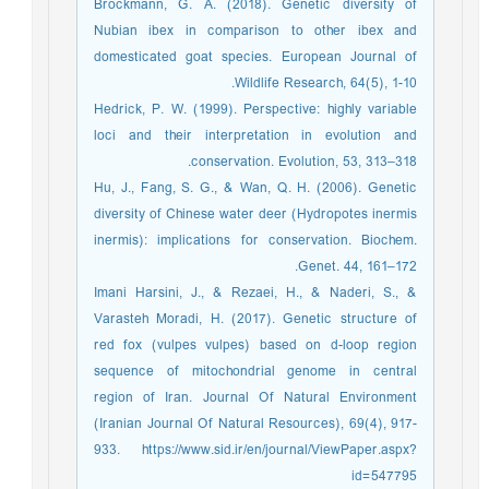
Brockmann, G. A. (2018). Genetic diversity of
Nubian ibex in comparison to other ibex and
domesticated goat species. European Journal of
Wildlife Research, 64(5), 1-10.
Hedrick, P. W. (1999). Perspective: highly variable
loci and their interpretation in evolution and
conservation. Evolution, 53, 313–318.
Hu, J., Fang, S. G., & Wan, Q. H. (2006). Genetic
diversity of Chinese water deer (Hydropotes inermis
inermis): implications for conservation. Biochem.
Genet. 44, 161–172.
Imani Harsini, J., & Rezaei, H., & Naderi, S., &
Varasteh Moradi, H. (2017). Genetic structure of
red fox (vulpes vulpes) based on d-loop region
sequence of mitochondrial genome in central
region of Iran. Journal Of Natural Environment
(Iranian Journal Of Natural Resources), 69(4), 917-
933. https://www.sid.ir/en/journal/ViewPaper.aspx?
id=547795