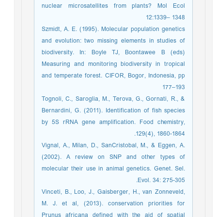
nuclear microsatellites from plants? Mol Ecol
12:1339– 1348
Szmidt, A. E. (1995). Molecular population genetics
and evolution: two missing elements in studies of
biodiversity. In: Boyle TJ, Boontawee B (eds)
Measuring and monitoring biodiversity in tropical
and temperate forest. CIFOR, Bogor, Indonesia, pp
177–193
Tognoli, C., Saroglia, M., Terova, G., Gornati, R., &
Bernardini, G. (2011). Identification of fish species
by 5S rRNA gene amplification. Food chemistry,
129(4), 1860-1864.
Vignal, A., Milan, D., SanCristobal, M., & Eggen, A.
(2002). A review on SNP and other types of
molecular their use in animal genetics. Genet. Sel.
Evol. 34: 275-305.
Vinceti, B., Loo, J., Gaisberger, H., van Zonneveld,
M. J. et al, (2013). conservation priorities for
Prunus africana defined with the aid of spatial