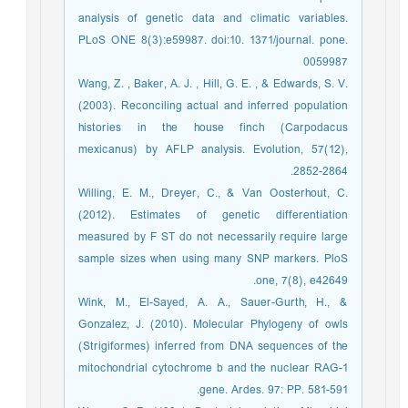
analysis of genetic data and climatic variables.
PLoS ONE 8(3):e59987. doi:10. 1371/journal. pone.
0059987
Wang, Z. , Baker, A. J. , Hill, G. E. , & Edwards, S. V.
(2003). Reconciling actual and inferred population
histories in the house finch (Carpodacus
mexicanus) by AFLP analysis. Evolution, 57(12),
2852-2864.
Willing, E. M., Dreyer, C., & Van Oosterhout, C.
(2012). Estimates of genetic differentiation
measured by F ST do not necessarily require large
sample sizes when using many SNP markers. PloS
one, 7(8), e42649.
Wink, M., El-Sayed, A. A., Sauer-Gurth, H., &
Gonzalez, J. (2010). Molecular Phylogeny of owls
(Strigiformes) inferred from DNA sequences of the
mitochondrial cytochrome b and the nuclear RAG-1
gene. Ardes. 97: PP. 581-591.