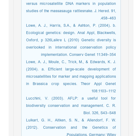
versus microsatellite DNA markers in population
studies of the massasauga rattlesnake. J. Hered. 91,
458–463.
Lowe, A. J., Harris, S.A., & Ashton, P. (2004). b.
Ecological genetics: design. Anal Appl, Blackwells,
Oxford, p 326Laikre L (2010) Genetic diversity is
overlooked in international conservation policy
implementation. Conserv Genet 11:349–354
Lowe, A. J., Moule, C., Trick, M., & Edwards, K. J.
(2004). a. Efficient large-scale development of
microsatellites for marker and mapping applications
in Brassica crop species. Theor Appl Genet
108:1103–1112
Lucchini, V. (2003). AFLP: a useful tool for
biodiversity conservation and management. C. R.
Biol. 326, S43–S48
Luikart, G. H., Aitken, S. N., & Allendorf, F. W.
(2012). Conservation and the Genetics of
Populations. Germany: Wiley.