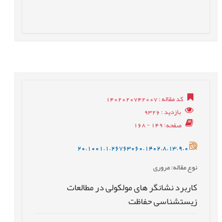
کد مقاله
: 1402020742007
بازدید
: 9326
صفحه
: 149 - 168
20.1001.1.26763060.1402.8.13.9.0
نوع مقاله
: مروری
کاربرد نشانگر های مولکولی در مطالعات
زیست‎شناسی حفاظت