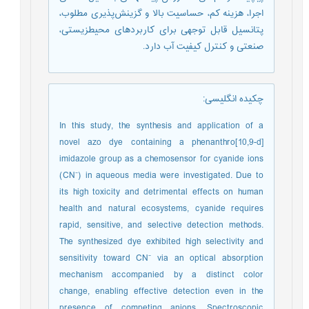
اجرا، هزینه کم، حساسیت بالا و گزینش‌­پذیری مطلوب،
پتانسیل قابل توجهی برای کاربردهای محیط­زیستی،
صنعتی و کنترل کیفیت آب دارد.
چکیده انگلیسی
:
In this study, the synthesis and application of a
novel azo dye containing a phenanthro[10,9-d]
imidazole group as a chemosensor for cyanide ions
(CN⁻) in aqueous media were investigated. Due to
its high toxicity and detrimental effects on human
health and natural ecosystems, cyanide requires
rapid, sensitive, and selective detection methods.
The synthesized dye exhibited high selectivity and
sensitivity toward CN⁻ via an optical absorption
mechanism accompanied by a distinct color
change, enabling effective detection even in the
presence of competing anions. Spectroscopic