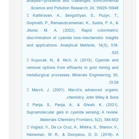
analysis—problems and challenges. Environmental
Science and Pollution Research, 24, 15929-15948.
 Kathiravan, A., Sengottiyan, S., Puzyn, T.,
Gopinath, P., Ramasubramanian, K., Susila, P. A., &
Jhonsi, M. A. (2022). Rapid colorimetric
discrimination of cyanide ions–mechanistic insights
and applications. Analytical Methods, 14(5), 518-
525.
 Kuyucak, N., & Akcil, A. (2013). Cyanide and
removal options from effluents in gold mining and
metallurgical processes. Minerals Engineering, 50,
13-29.
 March, J. (2007). March’s advanced organic
chemistry. John Wiley & Sons.
 Panja, S., Panja, A., & Ghosh, K. (2021).
Supramolecular gels in cyanide sensing: A review.
Materials Chemistry Frontiers, 5(2), 584-602.
 Vogiazi, V., De La Cruz, A., Mishra, S., Shanov, V.,
Heineman, W. R., & Dionysiou, D. D. (2019). A