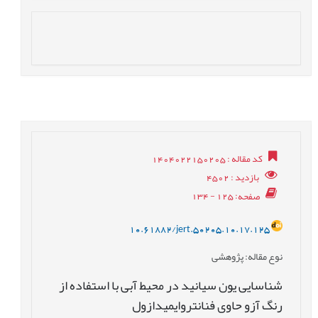
کد مقاله
: 1404022150205
بازدید
: 4502
صفحه
: 125 - 134
10.61882/jert.50205.10.17.125
نوع مقاله
: پژوهشی
شناسایی یون سیانید در محیط آبی با استفاده از
رنگ آزو حاوی فنانتروایمیدازول