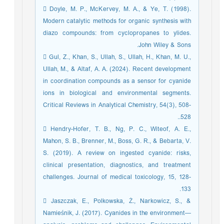
 Doyle, M. P., McKervey, M. A., & Ye, T. (1998).
Modern catalytic methods for organic synthesis with
diazo compounds: from cyclopropanes to ylides.
John Wiley & Sons.
 Gul, Z., Khan, S., Ullah, S., Ullah, H., Khan, M. U.,
Ullah, M., & Altaf, A. A. (2024). Recent development
in coordination compounds as a sensor for cyanide
ions in biological and environmental segments.
Critical Reviews in Analytical Chemistry, 54(3), 508-
528..
 Hendry-Hofer, T. B., Ng, P. C., Witeof, A. E.,
Mahon, S. B., Brenner, M., Boss, G. R., & Bebarta, V.
S. (2019). A review on ingested cyanide: risks,
clinical presentation, diagnostics, and treatment
challenges. Journal of medical toxicology, 15, 128-
133.
 Jaszczak, E., Polkowska, Ż., Narkowicz, S., &
Namieśnik, J. (2017). Cyanides in the environment—