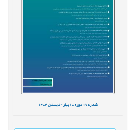
شماره
17
دوره
10
بهار - تابستان
1404