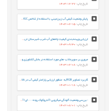
تاریخ چاپ
: 1404/12/27
پایش وضعیت کیفی آب زیرزمینی، با استفاده از شاخص IRWQIGC، مطالعه موردی: دشت فریمان، تربت جام
تاریخ چاپ
: 1404/02/15
ارزیابی وپهنه‌بندی کیفیت چاه‌های آب شرب شهرستان تربت‌جام و صالح‌آباد براساس شاخص (WQI) و نرم‌افزار GIS
تاریخ چاپ
: 1403/09/30
مروری بر سوپرجاذب¬های مورد استفاده در بخش کشاورزی و بررسی سنتز دو نوع جاذب با استفاده از منابع بازیافتی برای صرفه جویی در منابع آب
تاریخ چاپ
: 1403/02/08
كاربرد تصاویر RGBبه ¬منظور ارزیابی پارامتر کیفی آب در تالاب انزلي
تاریخ چاپ
: 1403/01/18
: بررسی وضعیت آلودگی میکروبی (آنتروکوک روده¬¬¬¬ای) آب شناگاه‌های دریای خزر در سواحل استان گیلان
تاریخ چاپ
: 1402/08/01