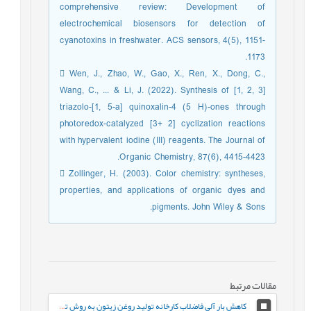
comprehensive review: Development of
electrochemical biosensors for detection of
cyanotoxins in freshwater. ACS sensors, 4(5), 1151-
1173.
 Wen, J., Zhao, W., Gao, X., Ren, X., Dong, C.,
Wang, C., ... & Li, J. (2022). Synthesis of [1, 2, 3]
triazolo-[1, 5-a] quinoxalin-4 (5 H)-ones through
photoredox-catalyzed [3+ 2] cyclization reactions
with hypervalent iodine (III) reagents. The Journal of
Organic Chemistry, 87(6), 4415-4423.
 Zollinger, H. (2003). Color chemistry: syntheses,
properties, and applications of organic dyes and
pigments. John Wiley & Sons.
مقالات مرتبط
کاهش بار آلی فاضلاب کارخانه تولید روغن زیتون به روش تصفیه شیمیایی و بیولوژیک