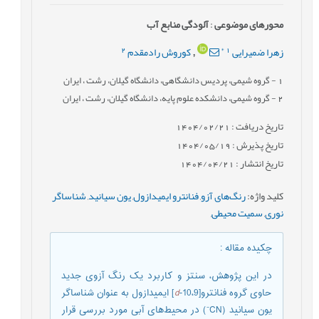
محورهای موضوعی
:
آلودگی منابع آب
2
*
1
زهرا ضمیرایی
کوروش رادمقدم
,
1
- گروه شیمی، پردیس دانشگاهی، دانشگاه گیلان، رشت ، ایران
2
- گروه شیمی، دانشکده علوم پایه، دانشگاه گیلان، رشت ، ایران
تاریخ دریافت : 1404/02/21
تاریخ پذیرش : 1404/05/19
تاریخ انتشار : 1404/04/21
کلید واژه
:
رنگ‌های آزو
,
فنانترو ایمیدازول
,
یون سیانید
,
شناساگر
نوری
,
سمیت محیطی
,
چکیده مقاله
:
در این پژوهش، سنتز و کاربرد یک رنگ آزوی جدید
حاوی گروه فنانترو[10،9-
d
] ایمیدازول به عنوان شناساگر
یون سیانید (CN⁻) در محیط­‌های آبی مورد بررسی قرار