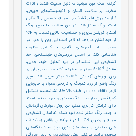
گرفته است. یون سیانید به دلیل سمیت شدید و اثرات
مخرب بر سلامت انسان و اکوسیستم‌­های طبیعی،
نیازمند روش­‌های تشخیصی سریع، حساس و انتخابی
است. رنگ سنتز شده در این مطالعه، با تغییر رنگ
آشکار، گزینش‌­پذیری و حساسیت بالایی نسبت به CN⁻
از خود نشان می­‌دهد که قادر است این یون را حتی در
حضور سایر آنیون­‌های رقابتی با کارایی مطلوب
شناسایی کند. بر اساس بررسی‌­های طیف­سنجی، حد
تشخیص این شناساگر بر پایه تحلیل طیف جذبی،
6-
معادل
10×5 مولار و محدوده تشخیص بصری آن بر
5-
روی نوارهای آزمایش،
10×2 مولار تعیین شد. تغییر
رنگ واضح از زرد کمرنگ به نارنجی همراه با جابجایی
قرمز (red shift) در طیف UV-Vis، نشان­دهنده تشکیل
کمپلکس پایدار بین رنگ سنتزی و یون سیانید است.
برای افزایش کاربری عملی این روش، نوارهای آزمایش
با جذب رنگ سنتز شده تهیه شدند که امکان تشخیص
سریع و بصری CN⁻ را در نمونه‌های واقعی (مانند آب­‌
های صنعتی و پساب‌­ها) بدون نیاز به دستگاه­‌های
پیچیده فراهم می­‌کند. روش پیشنهادی به دلیل سادگی