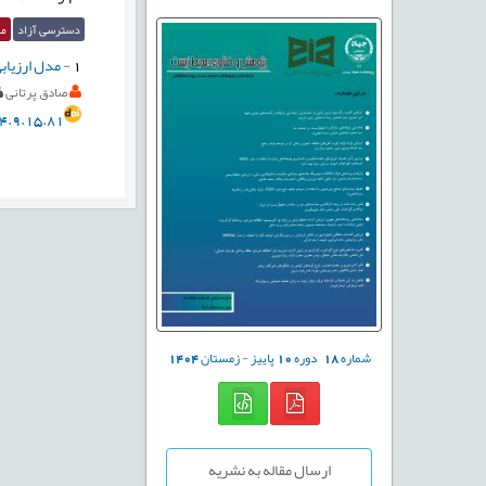
دسترسی آزاد
مق
1
-
مدل ارزیاب
صادق پرتانی
4.9.15.81
شماره
18
دوره
10
پاییز - زمستان
1404
ارسال مقاله به نشریه