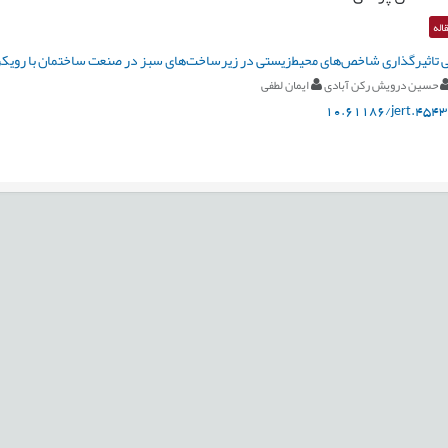
اله
ی تاثیرگذاری شاخص‌های محیط‌زیستی در زیرسا‌خت‌های سبز در صنعت ساختمان با رویکر
حسین درویش رکن آبادی
ایمان لطفی
10.61186/jert.4543