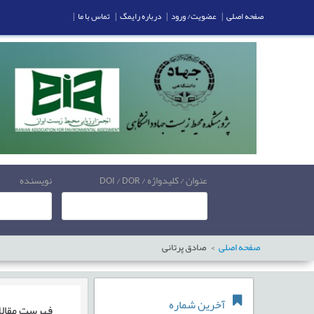
صفحه اصلی
|
عضویت/ ورود
|
درباره رایمگ
|
تماس با ما
|
عنوان / کلیدواژه / DOI / DOR
نویسنده
صفحه اصلی
صادق پرتانی
آخرین شماره
فهرست مقال