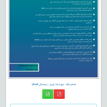
شماره
18
دوره
10
پاییز - زمستان
1404