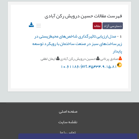
فهرست مقالات
حسین درویش رکن آبادی
دسترسی آزاد
مقاله
1
-
مدل ارزیابی تاثیرگذاری شاخص‌های محیط‌زیستی در
زیرسا‌خت‌های سبز در صنعت ساختمان با رویکرد توسعه
پایدار
صادق پرتانی
حسین درویش رکن آبادی
ایمان لطفی
10.61186/jert.45434.9.15.81
صفحه اصلی
نقشه سایت
تماس با ما