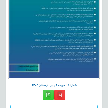
شماره
18
دوره
10
پاییز - زمستان
1404