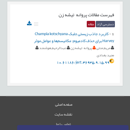
فهرست مقالات
پروانه تیشه زن
دسترسی آزاد
مقاله
1
-
کاربرد جاذب زیستی جلبک Champia kotschyana
Harvey برای حذف کادمیوم: مکانیسم‌ها و عوامل موثر
مریم منتی
پروانه تیشه زن
عبدالرحیم هوشمند
مجید بغدادی
10.61186/jert.46935.9.15.99
صفحه اصلی
نقشه سایت
تماس با ما