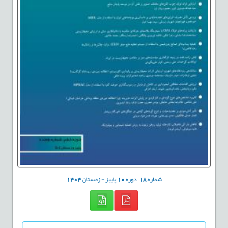
شماره
18
دوره
10
پاییز - زمستان
1404