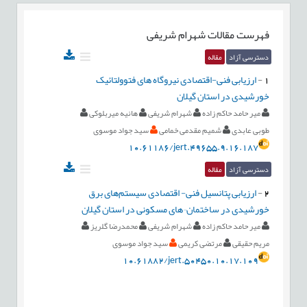
فهرست مقالات
شهرام شریفی
دسترسی آزاد
مقاله
1
-
ارزیابی فنی-اقتصادی نیروگاه های فتوولتائیک
خورشیدی در استان گیلان
میر حامد حاکم زاده
شهرام شریفی
هانیه میربلوکی
طوبی عابدی
شمیم مقدمی خمامی
سید جواد موسوی
10.61186/jert.49655.9.16.187
دسترسی آزاد
مقاله
2
-
ارزیابی پتانسیل فنی- اقتصادی سیستم‌های برق
خورشیدی در ساختمان¬های مسکونی در استان گیلان
میر حامد حاکم زاده
شهرام شریفی
محمدرضا گلریز
مریم حقیقی
مرتضی کریمی
سید جواد موسوی
10.61882/jert.50450.10.17.109