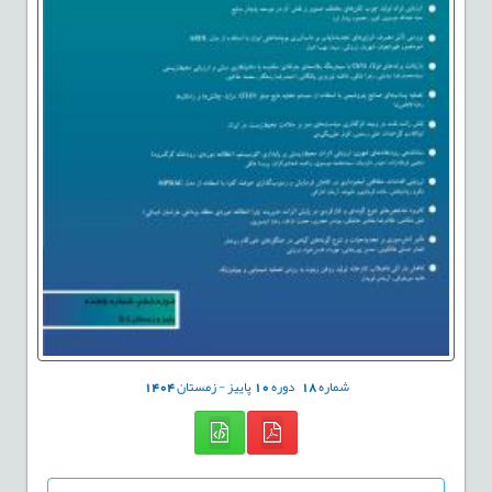
شماره
18
دوره
10
پاییز - زمستان
1404