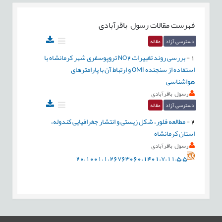
فهرست مقالات
رسول باقرآبادی
دسترسی آزاد
مقاله
1
-
بررسی روند تغییرات NO2 تروپوسفری شهر کرمانشاه با
استفاده از سنجنده OMI و ارتباط آن با پارامترهای
هواشناسی
رسول باقرآبادی
دسترسی آزاد
مقاله
2
-
مطالعه فلور، شکل زيستی و انتشار جغرافیایی کندوله،
استان کرمانشاه
رسول باقرآبادی
20.1001.1.26763060.1401.7.11.5.5