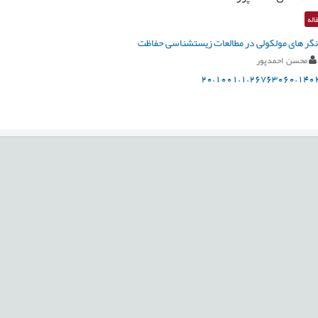
اله
 های مولکولی در مطالعات زیست‎شناسی حفاظت
محسن احمدپور
20.1001.1.26763060.1402