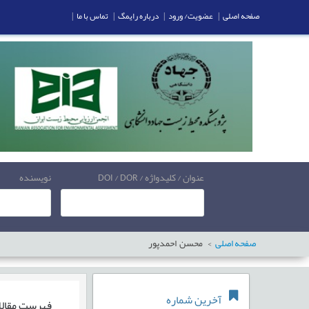
صفحه اصلی
|
عضویت/ ورود
|
درباره رایمگ
|
تماس با ما
|
عنوان / کلیدواژه / DOI / DOR
نویسنده
صفحه اصلی
محسن احمدپور
آخرین شماره
فهرست مقال