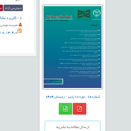
دسترسی آزاد
مق
1
-
کاربرد نشانگر
نفیسه مومنی
.8.13.9.0
شماره
18
دوره
10
پاییز - زمستان
1404
ارسال مقاله به نشریه