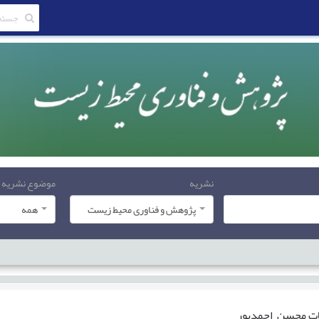
نشریه
موضوع نشریه
پژوهش و فناوری محیط زیست
همه
ات
محسن احمدپور