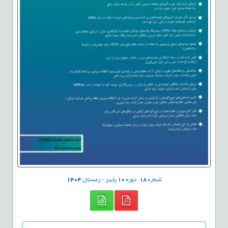
شماره
18
دوره
10
پاییز - زمستان
1404