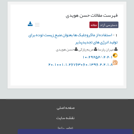
فهرست مقالات
حسن هویدی
دسترسی آزاد
مقاله
1
-
استفاده از ماکروجلبک ها بعنوان منبع زیست توده برای
تولید انرژی های تجدیدپذیر
مهران پارسا
مریم پازکی
حسن هویدی
10.29252/.2.2.1
20.1001.1.26763060.1396.2.2.1.8
صفحه اصلی
نقشه سایت
تماس با ما