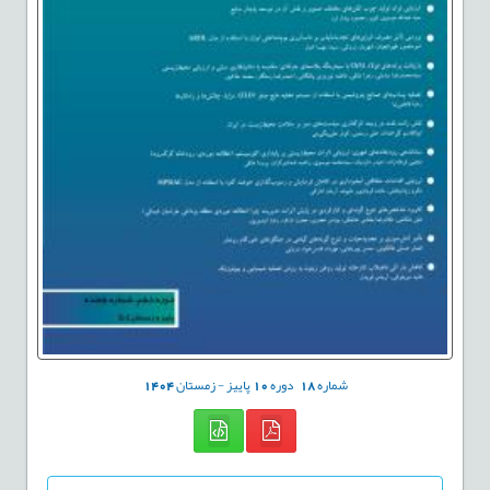
شماره
18
دوره
10
پاییز - زمستان
1404