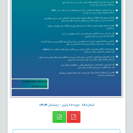
شماره
18
دوره
10
پاییز - زمستان
1404