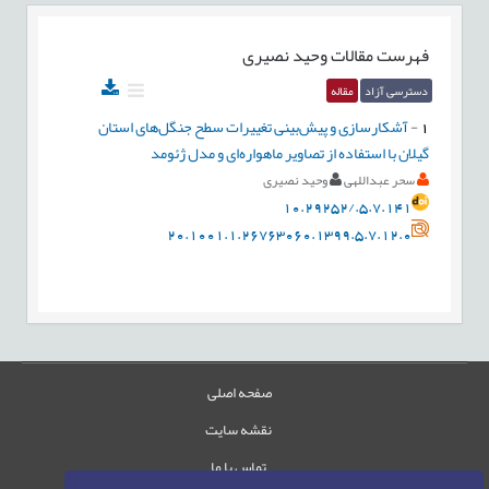
فهرست مقالات
وحید نصیری
دسترسی آزاد
مقاله
1
-
آشکارسازی و پیش‌بینی تغییرات سطح جنگل‌های استان
گیلان با استفاده از تصاویر ماهواره‌ای و مدل ژئومد
سحر عبداللهی
وحید نصیری
10.29252/.5.7.141
20.1001.1.26763060.1399.5.7.12.0
صفحه اصلی
نقشه سایت
تماس با ما