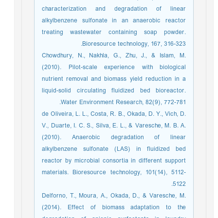
characterization and degradation of linear
alkylbenzene sulfonate in an anaerobic reactor
treating wastewater containing soap powder.
Bioresource technology, 167, 316-323.
Chowdhury, N., Nakhla, G., Zhu, J., & Islam, M.
(2010). Pilot-scale experience with biological
nutrient removal and biomass yield reduction in a
liquid-solid circulating fluidized bed bioreactor.
Water Environment Research, 82(9), 772-781.
de Oliveira, L. L., Costa, R. B., Okada, D. Y., Vich, D.
V., Duarte, I. C. S., Silva, E. L., & Varesche, M. B. A.
(2010). Anaerobic degradation of linear
alkylbenzene sulfonate (LAS) in fluidized bed
reactor by microbial consortia in different support
materials. Bioresource technology, 101(14), 5112-
5122.
Delforno, T., Moura, A., Okada, D., & Varesche, M.
(2014). Effect of biomass adaptation to the