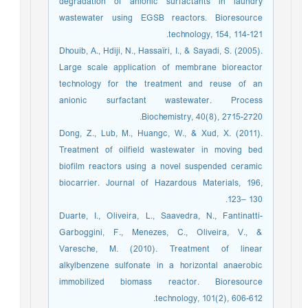
degradation of anionic surfactants in laundry
wastewater using EGSB reactors. Bioresource
technology, 154, 114-121.
Dhouib, A., Hdiji, N., Hassaïri, I., & Sayadi, S. (2005).
Large scale application of membrane bioreactor
technology for the treatment and reuse of an
anionic surfactant wastewater. Process
Biochemistry, 40(8), 2715-2720.
Dong, Z., Lub, M., Huangc, W., & Xud, X. (2011).
Treatment of oilfield wastewater in moving bed
biofilm reactors using a novel suspended ceramic
biocarrier. Journal of Hazardous Materials, 196,
123– 130.
Duarte, I., Oliveira, L., Saavedra, N., Fantinatti-
Garboggini, F., Menezes, C., Oliveira, V., &
Varesche, M. (2010). Treatment of linear
alkylbenzene sulfonate in a horizontal anaerobic
immobilized biomass reactor. Bioresource
technology, 101(2), 606-612.