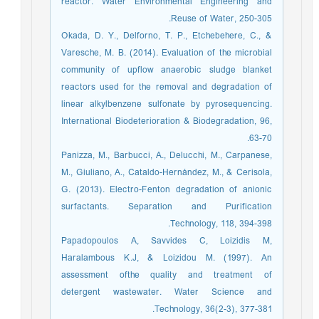
reactor. Water Environmental Engineering and
Reuse of Water, 250-305.
Okada, D. Y., Delforno, T. P., Etchebehere, C., &
Varesche, M. B. (2014). Evaluation of the microbial
community of upflow anaerobic sludge blanket
reactors used for the removal and degradation of
linear alkylbenzene sulfonate by pyrosequencing.
International Biodeterioration & Biodegradation, 96,
63-70.
Panizza, M., Barbucci, A., Delucchi, M., Carpanese,
M., Giuliano, A., Cataldo-Hernández, M., & Cerisola,
G. (2013). Electro-Fenton degradation of anionic
surfactants. Separation and Purification
Technology, 118, 394-398.
Papadopoulos A, Savvides C, Loizidis M,
Haralambous K.J, & Loizidou M. (1997). An
assessment ofthe quality and treatment of
detergent wastewater. Water Science and
Technology, 36(2-3), 377-381.