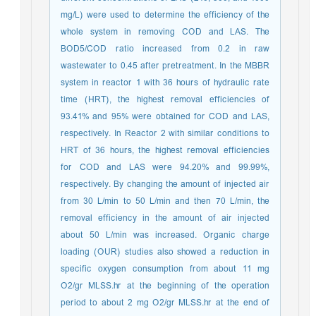
mg/L) were used to determine the efficiency of the
whole system in removing COD and LAS. The
BOD5/COD ratio increased from 0.2 in raw
wastewater to 0.45 after pretreatment. In the MBBR
system in reactor 1 with 36 hours of hydraulic rate
time (HRT), the highest removal efficiencies of
93.41% and 95% were obtained for COD and LAS,
respectively. In Reactor 2 with similar conditions to
HRT of 36 hours, the highest removal efficiencies
for COD and LAS were 94.20% and 99.99%,
respectively. By changing the amount of injected air
from 30 L/min to 50 L/min and then 70 L/min, the
removal efficiency in the amount of air injected
about 50 L/min was increased. Organic charge
loading (OUR) studies also showed a reduction in
specific oxygen consumption from about 11 mg
O2/gr MLSS.hr at the beginning of the operation
period to about 2 mg O2/gr MLSS.hr at the end of