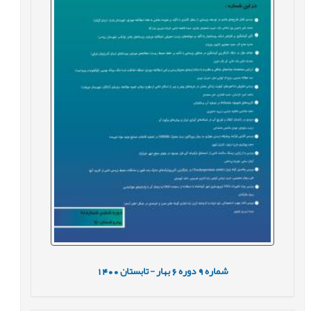
شماره
9
دوره
6
بهار - تابستان
1400