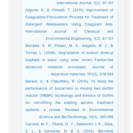
International Journal, 1(2), 97-101.
Ayguna, A., & Yilmazb, T. (2010). Improvement of
Coagulation-Flocculation Process for Treatment of
Detergent Wastewaters Using Coagulant Aids.
International Journal of Chemical and
Environmental Engineering, 1(2), 97-101.
Bandala, E. R., Pelaez, M. A., Salgado, M. J., &
Torres, L. (2008). Degradation of sodium dodecyl
sulphate in water using solar driven Fenton-like
advanced oxidation processes. Journal of
hazardous materials, 151(2), 578-584.
Barwal, A., & Chaudhary, R. (2014). To study the
performance of biocarriers in moving bed biofilm
reactor (MBBR) technology and kinetics of biofilm
for retrofitting the existing aerobic treatment
systems: a review. Reviews in Environmental
Science and Bio/Technology, 13(3), 285-299.
Carosia, M. F., Okada, D. Y., Sakamoto, I. K., Silva,
E. L., & Varesche, M. B. A. (2014). Microbial