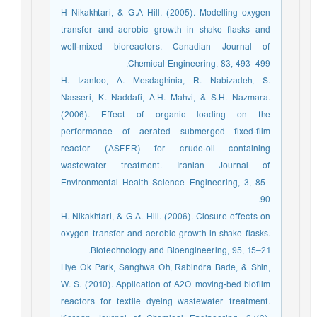
H Nikakhtari, & G.A Hill. (2005). Modelling oxygen
transfer and aerobic growth in shake flasks and
well-mixed bioreactors. Canadian Journal of
Chemical Engineering, 83, 493–499.
H. Izanloo, A. Mesdaghinia, R. Nabizadeh, S.
Nasseri, K. Naddafi, A.H. Mahvi, & S.H. Nazmara.
(2006). Effect of organic loading on the
performance of aerated submerged fixed-film
reactor (ASFFR) for crude-oil containing
wastewater treatment. Iranian Journal of
Environmental Health Science Engineering, 3, 85–
90.
H. Nikakhtari, & G.A. Hill. (2006). Closure effects on
oxygen transfer and aerobic growth in shake flasks.
Biotechnology and Bioengineering, 95, 15–21.
Hye Ok Park, Sanghwa Oh, Rabindra Bade, & Shin,
W. S. (2010). Application of A2O moving-bed biofilm
reactors for textile dyeing wastewater treatment.