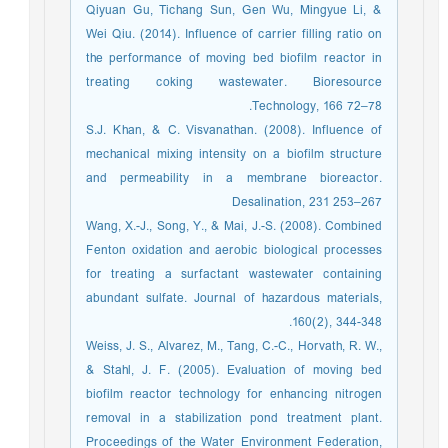
Qiyuan Gu, Tichang Sun, Gen Wu, Mingyue Li, &
Wei Qiu. (2014). Influence of carrier filling ratio on
the performance of moving bed biofilm reactor in
treating coking wastewater. Bioresource
Technology, 166 72–78.
S.J. Khan, & C. Visvanathan. (2008). Influence of
mechanical mixing intensity on a biofilm structure
and permeability in a membrane bioreactor.
Desalination, 231 253–267
Wang, X.-J., Song, Y., & Mai, J.-S. (2008). Combined
Fenton oxidation and aerobic biological processes
for treating a surfactant wastewater containing
abundant sulfate. Journal of hazardous materials,
160(2), 344-348.
Weiss, J. S., Alvarez, M., Tang, C.-C., Horvath, R. W.,
& Stahl, J. F. (2005). Evaluation of moving bed
biofilm reactor technology for enhancing nitrogen
removal in a stabilization pond treatment plant.
Proceedings of the Water Environment Federation,