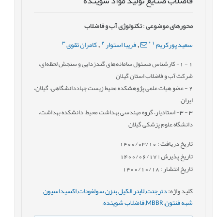
فاضلاب صنایع توليد مواد شوینده
محورهای موضوعی
:
تکنولوژی آب و فاضلاب
3
2
*
1
سعید پورکریم
فریبا استوار
کامران تقوی
,
,
1
- 1- کارشناس مسئول سامانه‌های گندزدایی و سنجش لحظه‌ای،
شرکت آب و فاضلاب استان گیلان
2
- عضو هیات علمی پژوهشکده محیط زیست جهاددانشگاهی، گیلان،
ایران
3
- 3- استادیار، گروه مهندسی بهداشت محیط، دانشکده بهداشت،
دانشگاه علوم پزشکی گیلان
تاریخ دریافت : 1400/03/10
تاریخ پذیرش : 1400/06/17
تاریخ انتشار : 1400/10/18
کلید واژه
:
دترجنت
,
لاینر الکیل بنزن سولفونات
,
اکسیداسیون
شبه فنتون
,
MBBR
,
فاضلاب شوینده
,