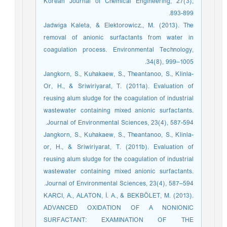
Korean Journal of Chemical Engineering, 27(3),
893-899.
Jadwiga Kaleta, & Elektorowicz., M. (2013). The
removal of anionic surfactants from water in
coagulation process. Environmental Technology,
34(8), 999–1005.
Jangkorn, S., Kuhakaew, S., Theantanoo, S., Klinla-
Or, H., & Sriwiriyarat, T. (2011a). Evaluation of
reusing alum sludge for the coagulation of industrial
wastewater containing mixed anionic surfactants.
Journal of Environmental Sciences, 23(4), 587-594.
Jangkorn, S., Kuhakaew, S., Theantanoo, S., Klinla-
or, H., & Sriwiriyarat, T. (2011b). Evaluation of
reusing alum sludge for the coagulation of industrial
wastewater containing mixed anionic surfactants.
Journal of Environmental Sciences, 23(4), 587–594.
KARCI, A., ALATON, İ. A., & BEKBÖLET, M. (2013).
ADVANCED OXIDATION OF A NONIONIC
SURFACTANT: EXAMINATION OF THE