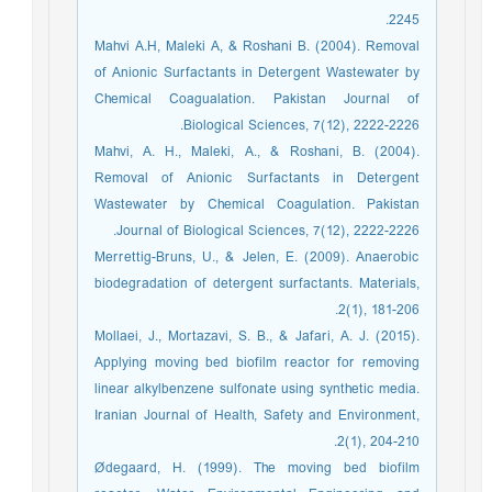
2245.
Mahvi A.H, Maleki A, & Roshani B. (2004). Removal
of Anionic Surfactants in Detergent Wastewater by
Chemical Coagualation. Pakistan Journal of
Biological Sciences, 7(12), 2222-2226.
Mahvi, A. H., Maleki, A., & Roshani, B. (2004).
Removal of Anionic Surfactants in Detergent
Wastewater by Chemical Coagulation. Pakistan
Journal of Biological Sciences, 7(12), 2222-2226.
Merrettig-Bruns, U., & Jelen, E. (2009). Anaerobic
biodegradation of detergent surfactants. Materials,
2(1), 181-206.
Mollaei, J., Mortazavi, S. B., & Jafari, A. J. (2015).
Applying moving bed biofilm reactor for removing
linear alkylbenzene sulfonate using synthetic media.
Iranian Journal of Health, Safety and Environment,
2(1), 204-210.
Ødegaard, H. (1999). The moving bed biofilm