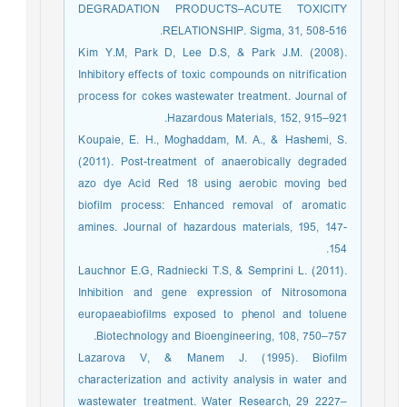
DEGRADATION PRODUCTS–ACUTE TOXICITY
RELATIONSHIP. Sigma, 31, 508-516.
Kim Y.M, Park D, Lee D.S, & Park J.M. (2008).
Inhibitory effects of toxic compounds on nitrification
process for cokes wastewater treatment. Journal of
Hazardous Materials, 152, 915–921.
Koupaie, E. H., Moghaddam, M. A., & Hashemi, S.
(2011). Post-treatment of anaerobically degraded
azo dye Acid Red 18 using aerobic moving bed
biofilm process: Enhanced removal of aromatic
amines. Journal of hazardous materials, 195, 147-
154.
Lauchnor E.G, Radniecki T.S, & Semprini L. (2011).
Inhibition and gene expression of Nitrosomona
europaeabiofilms exposed to phenol and toluene
Biotechnology and Bioengineering, 108, 750–757.
Lazarova V, & Manem J. (1995). Biofilm
characterization and activity analysis in water and
wastewater treatment. Water Research, 29 2227–