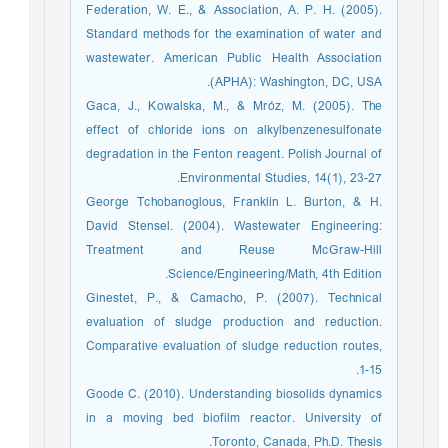
Federation, W. E., & Association, A. P. H. (2005).
Standard methods for the examination of water and
wastewater. American Public Health Association
(APHA): Washington, DC, USA.
Gaca, J., Kowalska, M., & Mróz, M. (2005). The
effect of chloride ions on alkylbenzenesulfonate
degradation in the Fenton reagent. Polish Journal of
Environmental Studies, 14(1), 23-27.
George Tchobanoglous, Franklin L. Burton, & H.
David Stensel. (2004). Wastewater Engineering:
Treatment and Reuse McGraw-Hill
Science/Engineering/Math, 4th Edition.
Ginestet, P., & Camacho, P. (2007). Technical
evaluation of sludge production and reduction.
Comparative evaluation of sludge reduction routes,
1-15.
Goode C. (2010). Understanding biosolids dynamics
in a moving bed biofilm reactor. University of
Toronto, Canada, Ph.D. Thesis.