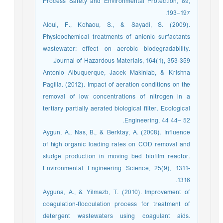
Process Safety and Environmental Protection, 89,
193–197.
Aloui, F., Kchaou, S., & Sayadi, S. (2009).
Physicochemical treatments of anionic surfactants
wastewater: effect on aerobic biodegradability.
Journal of Hazardous Materials, 164(1), 353-359.
Antonio Albuquerque, Jacek Makiniab, & Krishna
Pagilla. (2012). Impact of aeration conditions on the
removal of low concentrations of nitrogen in a
tertiary partially aerated biological filter. Ecological
Engineering, 44 44– 52.
Aygun, A., Nas, B., & Berktay, A. (2008). Influence
of high organic loading rates on COD removal and
sludge production in moving bed biofilm reactor.
Environmental Engineering Science, 25(9), 1311-
1316.
Ayguna, A., & Yilmazb, T. (2010). Improvement of
coagulation-flocculation process for treatment of
detergent wastewaters using coagulant aids.