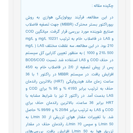
چکیده مقاله
:
در این مطالعه، فرآیند بیولوژیکی هوازی به روش
بیوراکتور بستر محترک (MBBR) جهت تصفیه فاضلاب
صنایع شوینده مورد بررسی قرار گرفت. میانگین COD
و LAS در فاضلاب خام به ترتیب mg/L 10231 و mg/L
210 بود. در این مطالعه، سه غلظت مختلف LAS ( mg/L
210، 500 و 1000 ) به منظور تعیین کارایی کل سیستم
در حذف COD و LAS استفاده شد. نسبت BOD5/COD
پس از پیش تصفیه از 2/0 در فاضلاب خام به 45/0
افزایش یافت. در سیستم MBBR در راکتور 1 با 36
ساعت زمان ماند هیدرولیکی (HRT) بالاترین راندمان
حذف به ترتیب برابر 41/93 % و 95 % برای COD و
LAS بدست آمد. در راکتور 2 نیز با شرایط مشابه با
HRT برابر 36 ساعت، بالاترین راندمان حذف برای
COD و LAS به ترتیب برابر 20/94 % و 99/99 % حاصل
شد. با تغییرات مقدار هوای تزریقی از L/min 30 به
L/min 50 و سپس L/min 70، راندمان حذف در مقدار
تزریق هوا به L/min 50 افزایش یافت. بررسی‌های