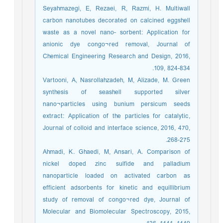
Seyahmazegi, E, Rezaei, R, Razmi, H. Multiwall
carbon nanotubes decorated on calcined eggshell
waste as a novel nano- sorbent: Application for
anionic dye congo¬red removal, Journal of
Chemical Engineering Research and Design, 2016,
109, 824-834.
Vartooni, A, Nasrollahzadeh, M, Alizade, M. Green
synthesis of seashell supported silver
nano¬particles using bunium persicum seeds
extract: Application of the particles for catalytic,
Journal of colloid and interface science, 2016, 470,
268-275.
Ahmadi, K. Ghaedi, M, Ansari, A. Comparison of
nickel doped zinc sulfide and palladium
nanoparticle loaded on activated carbon as
efficient adsorbents for kinetic and equillibrium
study of removal of congo¬red dye, Journal of
Molecular and Biomolecular Spectroscopy, 2015,