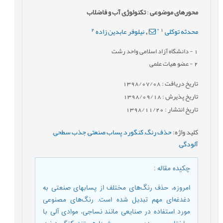
محورهای موضوعی
:
تکنولوژی آب و فاضلاب
2
*
1
محدثه توکلی
نیلوفر عابدین زاده
,
1
- دانشگاه آزاد اسلامی واحد رشت
2
- عضو هیات علمی
تاریخ دریافت : 1398/07/08
تاریخ پذیرش : 1398/09/18
تاریخ انتشار : 1398/11/20
کلید واژه
:
حذف رنگ
,
کنگورد
,
پساب صنعتی
,
جذب سطحی
,
آلودگی
,
چکیده مقاله
:
امروزه، حذف رنگ‌های مختلف از پسابهای صنعتی به
دغدغه‌ای مهم تبدیل شده است. رنگ‌های مصنوعی
مورد استفاده در صنایعی مانند نساجی، موادی آلی با