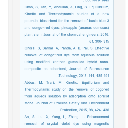
136, 1441- 1449.
Chan, S, Tan, Y, Abdullah, A, Ong, S. Equillibrium,
Kinetic and Thermodynamic studies of a new
potential biosorbent for the removal of basic blue 3
and congo¬red dyes: pineapple (ananas comosus)
plant stem, Journal of the chemical engineers, 2016,
61, 306- 315.
Ghorai, S, Sarkar, A, Panda, A. B, Pal, S. Effective
removal of congo¬red dye from aqueous solution
using modified xanthan gum/silica hybrid nano-
composite as adsorbent, Journal of Bioresource
Technology, 2013, 144, 485-491.
Abbas, M, Trari, M. Kinetic, Equillbrium and
Thermodynamic study on the removal of cogored
from aqueos solution by adsorption onto apricot
stone, Journal of Process Safety And Environment
Protection, 2015, 98, 424- 436.
An, S, Liu, X, Yang, L, Zhang, L. Enhancement
removal of crystal violet dye using magnetic