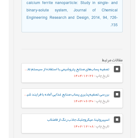
calcium ferrite nanoparticle: Study in single- and
binary-solute system, Journal of Chemical
Engineering Research and Design, 2014, 94, 726-
735.
مقالات مرتبط
تصفیه پساب‌های صنایع پتروشیمی با استفاده از سیستم تخلیه مایع صفر (ZLD): مزایا، چالش‌ها و راه‌کارها
تاریخ چاپ
: 1404/12/26
بررسی تصفیه‌پذیری پساب صنایع غذایی آماده با فرایند شیمیایی انعقاد و لخته‌سازی
تاریخ چاپ
: 1403/06/30
اسپیرولینا، میکروجلبک‌ جاذب رنگ از فاضلاب
تاریخ چاپ
: 1402/12/08