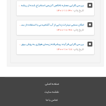
بررسی کارایی عصاره ناخالص آنزیمی استخراج شده از ریشه ترب کوهی درحذف کاتکول
تاریخ چاپ
: 1401/11/30
امکان سنجی نیترات زدایی از آب آشامیدنی با استفاده از بستر فتوکاتالیستی بتن فراتوانمند
تاریخ چاپ
: 1400/10/28
بررسی کارایی فرآیند پیشرفته زیستی هوازی به روش بیوراکتور بستر متحرک(MBBR) در تصفیه فاضلاب صنایع توليد مواد شوینده
تاریخ چاپ
: 1400/10/18
صفحه اصلی
نقشه سایت
تماس با ما