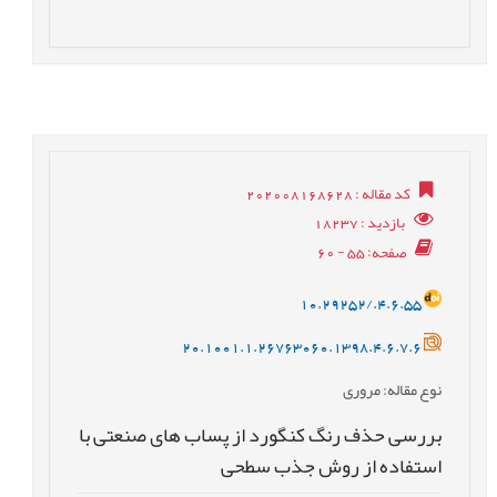
کد مقاله
: 202008168628
بازدید
: 18237
صفحه
: 55 - 60
10.29252/.4.6.55
20.1001.1.26763060.1398.4.6.7.6
نوع مقاله
: مروری
بررسی حذف رنگ کنگورد از پساب های صنعتی با
استفاده از روش جذب سطحی