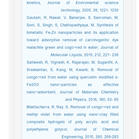
kinetics, Journal of Enviromental science
technology, 2005, 39, 1221- 1230.
Gautam, R, Rawat, V, Banerjee, S, Sanroman, M,
Soni, S, Singh, S, Chattopadhyaya, M. Synthesis of
bimetallic Fe-Zn nanoparticles and its application
toward adsorptive removal of carcinogentic dye
malachite green and cogo¬red in water, Journal of
Molecular Liquids, 2015, 212, 227- 236.
Satheesh, R, Vignesh, K, Rajarajan, M, Suganthi, A,
Sreekantan, S, Kang, M, Kwank, B. Removal of
congo¬red from water using quercetin modified α-
Fe2O3 nano¬particles as effective
nano¬adsorbent, Journal of Materials Chemistry
and Physics, 2016, 180, 53- 65.
Bhattacharra, R, Ray, S. Removal of congo¬red and
methyl violet from water using nano¬clay filled
composite hydrogels of poly acrylic acid and
polyethylene golycol, Journal of Chemical
Engineering, 2015, 260, 269-283.