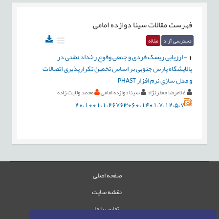
فهرست مقالات
سینا دوازده امامی
دسترسی آزاد
مقاله
1
-
ارزیابی ریسک فردی و جمعی وقوع رخداد نشتی در
پالایشگاه پارس جنوبی بر اساس تخمین تکرارپذیری اتصالات
و مدل سازی نرم افزار PHAST
غلامرضا جعفرنژاد
سینا دوازده امامی
محمد ولایت زاده
20.1001.1.26763060.1401.7.12.5.7
صفحه اصلی
نقشه سایت
تماس با ما