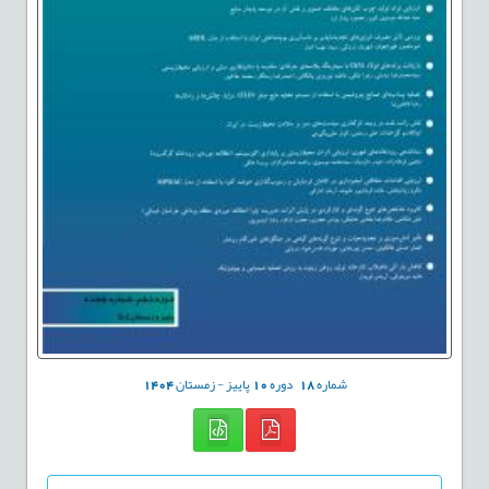
شماره
18
دوره
10
پاییز - زمستان
1404