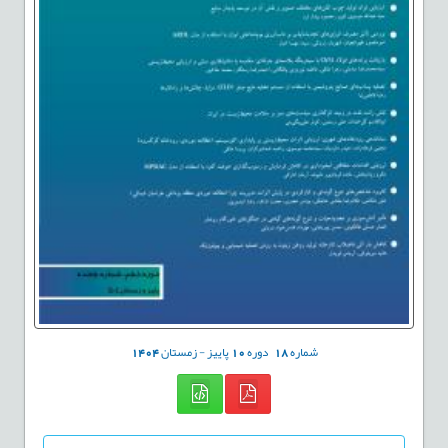
شماره
18
دوره
10
پاییز - زمستان
1404