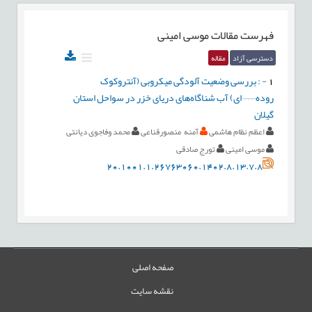
فهرست مقالات
موسی امینی
دسترسی آزاد
مقاله
1
-
: بررسی وضعیت آلودگی میکروبی (آنتروکوک
روده¬¬¬¬ای) آب شناگاه‌های دریای خزر در سواحل استان
گیلان
اعظم نظام هاشمی
آمنه منصورقناعی
محمد وفاجوی دیانتی
موسی امینی
تورج صادقی
20.1001.1.26763060.1402.8.13.7.8
صفحه اصلی
نقشه سایت