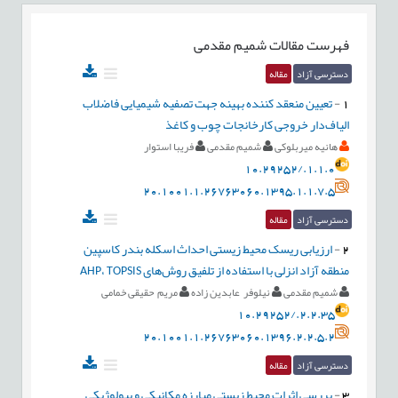
فهرست مقالات
شمیم مقدمی
دسترسی آزاد
مقاله
1
-
تعیین منعقد کننده بهینه جهت تصفیه شیمیایی فاضلاب
الیاف‌دار خروجی کارخانجات چوب و کاغذ
هانیه میربلوکی
شمیم مقدمی
فریبا استوار
10.29252/.1.1.0
20.1001.1.26763060.1395.1.1.7.5
دسترسی آزاد
مقاله
2
-
ارزیابی ریسک محیط زیستی احداث اسکله بندر کاسپین
منطقه آزاد انزلی با استفاده از تلفیق روش‌های AHP، TOPSIS
شمیم مقدمی
نیلوفر عابدین زاده
مریم حقیقی خمامی
10.29252/.2.2.35
20.1001.1.26763060.1396.2.2.5.2
دسترسی آزاد
مقاله
3
-
بررسی اثرات محیط زیستی مبارزه مکانیکی و بیولوژیکی