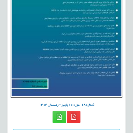
شماره
18
دوره
10
پاییز - زمستان
1404