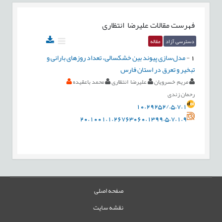
فهرست مقالات
علیرضا انتظاری
دسترسی آزاد
مقاله
1
-
مدل‌سازی پیوند بین خشکسالی، تعداد روزهای بارانی و
تبخیر و تعرق در استان فارس
مریم خسرویان
علیرضا انتظاری
محمد باعقیده
رحمان زندی
10.29252/.5.7.1
20.1001.1.26763060.1399.5.7.1.9
صفحه اصلی
نقشه سایت