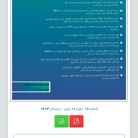
شماره
18
دوره
10
پاییز - زمستان
1404