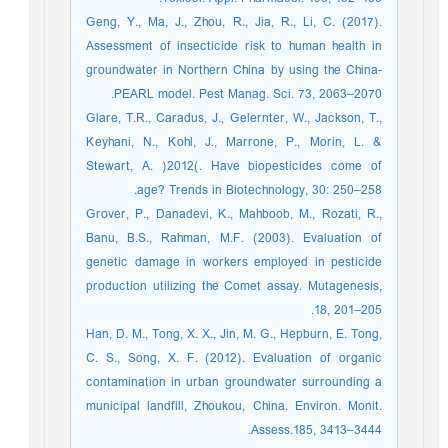
Geng, Y., Ma, J., Zhou, R., Jia, R., Li, C. (2017).
Assessment of insecticide risk to human health in
groundwater in Northern China by using the China-
PEARL model. Pest Manag. Sci. 73, 2063–2070.
Glare, T.R., Caradus, J., Gelernter, W., Jackson, T.,
Keyhani, N., Kohl, J., Marrone, P., Morin, L. &
Stewart, A. )2012(. Have biopesticides come of
age? Trends in Biotechnology, 30: 250–258.
Grover, P., Danadevi, K., Mahboob, M., Rozati, R.,
Banu, B.S., Rahman, M.F. (2003). Evaluation of
genetic damage in workers employed in pesticide
production utilizing the Comet assay. Mutagenesis,
18, 201–205.
Han, D. M., Tong, X. X., Jin, M. G., Hepburn, E. Tong,
C. S., Song, X. F. (2012). Evaluation of organic
contamination in urban groundwater surrounding a
municipal landfill, Zhoukou, China. Environ. Monit.
Assess.185, 3413–3444.