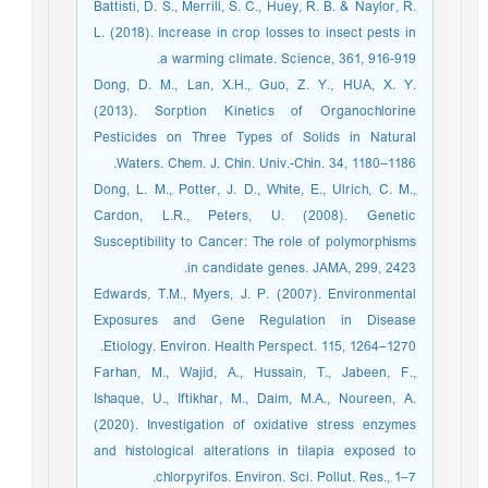
Battisti, D. S., Merrill, S. C., Huey, R. B. & Naylor, R.
L. (2018). Increase in crop losses to insect pests in
a warming climate. Science, 361, 916-919.
Dong, D. M., Lan, X.H., Guo, Z. Y., HUA, X. Y.
(2013). Sorption Kinetics of Organochlorine
Pesticides on Three Types of Solids in Natural
Waters. Chem. J. Chin. Univ.-Chin. 34, 1180–1186.
Dong, L. M., Potter, J. D., White, E., Ulrich, C. M.,
Cardon, L.R., Peters, U. (2008). Genetic
Susceptibility to Cancer: The role of polymorphisms
in candidate genes. JAMA, 299, 2423.
Edwards, T.M., Myers, J. P. (2007). Environmental
Exposures and Gene Regulation in Disease
Etiology. Environ. Health Perspect. 115, 1264–1270.
Farhan, M., Wajid, A., Hussain, T., Jabeen, F.,
Ishaque, U., Iftikhar, M., Daim, M.A., Noureen, A.
(2020). Investigation of oxidative stress enzymes
and histological alterations in tilapia exposed to
chlorpyrifos. Environ. Sci. Pollut. Res., 1–7.