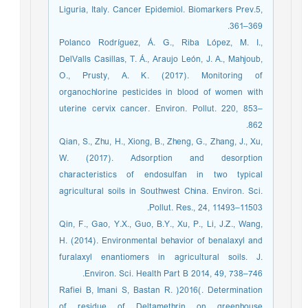
Liguria, Italy. Cancer Epidemiol. Biomarkers Prev.5,
361–369.
Polanco Rodríguez, Á. G., Riba López, M. I.,
DelValls Casillas, T. Á., Araujo León, J. A., Mahjoub,
O., Prusty, A. K. (2017). Monitoring of
organochlorine pesticides in blood of women with
uterine cervix cancer. Environ. Pollut. 220, 853–
862.
Qian, S., Zhu, H., Xiong, B., Zheng, G., Zhang, J., Xu,
W. (2017). Adsorption and desorption
characteristics of endosulfan in two typical
agricultural soils in Southwest China. Environ. Sci.
Pollut. Res., 24, 11493–11503.
Qin, F., Gao, Y.X., Guo, B.Y., Xu, P., Li, J.Z., Wang,
H. (2014). Environmental behavior of benalaxyl and
furalaxyl enantiomers in agricultural soils. J.
Environ. Sci. Health Part B 2014, 49, 738–746.
Rafiei B, Imani S, Bastan R. )2016(. Determination
of residue of Deltamethrin on greenhouse