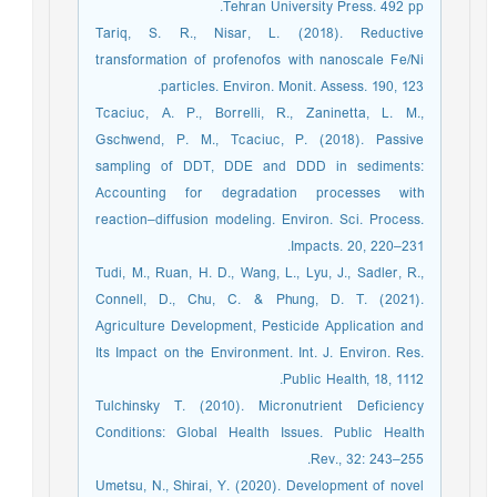
Tehran University Press. 492 pp.
Tariq, S. R., Nisar, L. (2018). Reductive
transformation of profenofos with nanoscale Fe/Ni
particles. Environ. Monit. Assess. 190, 123.
Tcaciuc, A. P., Borrelli, R., Zaninetta, L. M.,
Gschwend, P. M., Tcaciuc, P. (2018). Passive
sampling of DDT, DDE and DDD in sediments:
Accounting for degradation processes with
reaction–diffusion modeling. Environ. Sci. Process.
Impacts. 20, 220–231.
Tudi, M., Ruan, H. D., Wang, L., Lyu, J., Sadler, R.,
Connell, D., Chu, C. & Phung, D. T. (2021).
Agriculture Development, Pesticide Application and
Its Impact on the Environment. Int. J. Environ. Res.
Public Health, 18, 1112.
Tulchinsky T. (2010). Micronutrient Deficiency
Conditions: Global Health Issues. Public Health
Rev., 32: 243–255.
Umetsu, N., Shirai, Y. (2020). Development of novel