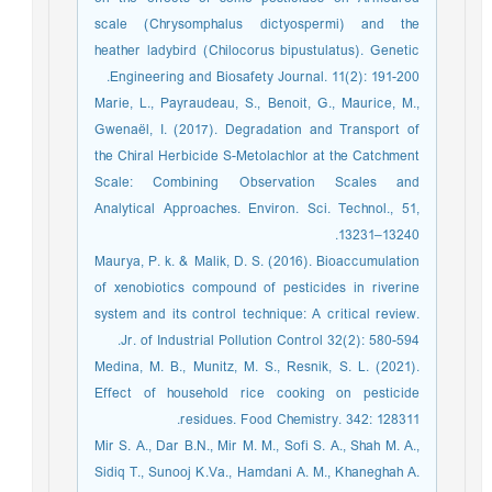
scale (Chrysomphalus dictyospermi) and the
heather ladybird (Chilocorus bipustulatus). Genetic
Engineering and Biosafety Journal. 11(2): 191-200.
Marie, L., Payraudeau, S., Benoit, G., Maurice, M.,
Gwenaël, I. (2017). Degradation and Transport of
the Chiral Herbicide S-Metolachlor at the Catchment
Scale: Combining Observation Scales and
Analytical Approaches. Environ. Sci. Technol., 51,
13231–13240.
Maurya, P. k. & Malik, D. S. (2016). Bioaccumulation
of xenobiotics compound of pesticides in riverine
system and its control technique: A critical review.
Jr. of Industrial Pollution Control 32(2): 580-594.
Medina, M. B., Munitz, M. S., Resnik, S. L. (2021).
Effect of household rice cooking on pesticide
residues. Food Chemistry. 342: 128311.
Mir S. A., Dar B.N., Mir M. M., Sofi S. A., Shah M. A.,
Sidiq T., Sunooj K.Va., Hamdani A. M., Khaneghah A.