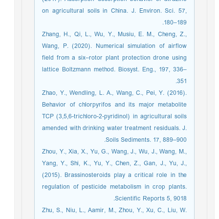
on agricultural soils in China. J. Environ. Sci. 57,
180–189.
Zhang, H., Qi, L., Wu, Y., Musiu, E. M., Cheng, Z.,
Wang, P. (2020). Numerical simulation of airflow
field from a six–rotor plant protection drone using
lattice Boltzmann method. Biosyst. Eng., 197, 336–
351.
Zhao, Y., Wendling, L. A., Wang, C., Pei, Y. (2016).
Behavior of chlorpyrifos and its major metabolite
TCP (3,5,6-trichloro-2-pyridinol) in agricultural soils
amended with drinking water treatment residuals. J.
Soils Sediments. 17, 889–900.
Zhou, Y., Xia, X., Yu, G., Wang, J., Wu, J., Wang, M.,
Yang, Y., Shi, K., Yu, Y., Chen, Z., Gan, J., Yu, J.,
(2015). Brassinosteroids play a critical role in the
regulation of pesticide metabolism in crop plants.
Scientific Reports 5, 9018.
Zhu, S., Niu, L., Aamir, M., Zhou, Y., Xu, C., Liu, W.