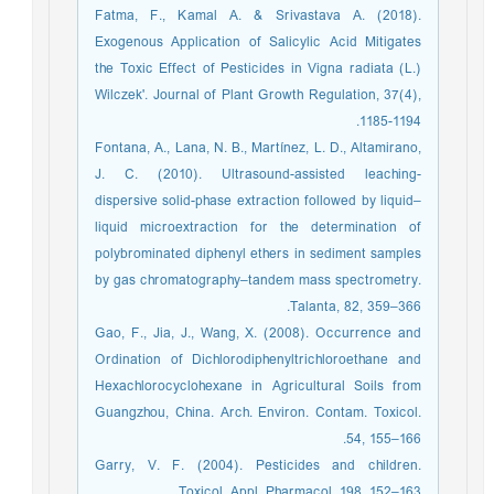
Fatma, F., Kamal A. & Srivastava A. (2018).
Exogenous Application of Salicylic Acid Mitigates
the Toxic Effect of Pesticides in Vigna radiata (L.)
Wilczek'. Journal of Plant Growth Regulation, 37(4),
1185-1194.
Fontana, A., Lana, N. B., Martínez, L. D., Altamirano,
J. C. (2010). Ultrasound-assisted leaching-
dispersive solid-phase extraction followed by liquid–
liquid microextraction for the determination of
polybrominated diphenyl ethers in sediment samples
by gas chromatography–tandem mass spectrometry.
Talanta, 82, 359–366.
Gao, F., Jia, J., Wang, X. (2008). Occurrence and
Ordination of Dichlorodiphenyltrichloroethane and
Hexachlorocyclohexane in Agricultural Soils from
Guangzhou, China. Arch. Environ. Contam. Toxicol.
54, 155–166.
Garry, V. F. (2004). Pesticides and children.
Toxicol. Appl. Pharmacol. 198, 152–163.