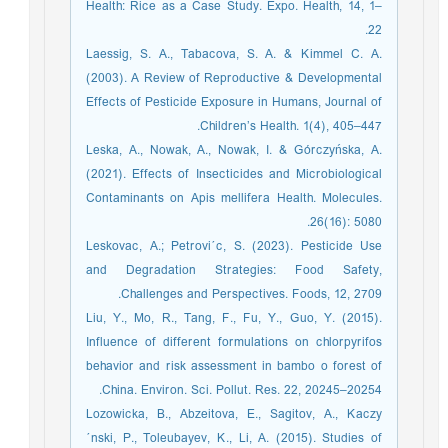
Health: Rice as a Case Study. Expo. Health, 14, 1–
22.
Laessig, S. A., Tabacova, S. A. & Kimmel C. A.
(2003). A Review of Reproductive & Developmental
Effects of Pesticide Exposure in Humans, Journal of
Children’s Health. 1(4), 405–447.
Leska, A., Nowak, A., Nowak, I. & Górczyńska, A.
(2021). Effects of Insecticides and Microbiological
Contaminants on Apis mellifera Health. Molecules.
26(16): 5080.
Leskovac, A.; Petrovi´c, S. (2023). Pesticide Use
and Degradation Strategies: Food Safety,
Challenges and Perspectives. Foods, 12, 2709.
Liu, Y., Mo, R., Tang, F., Fu, Y., Guo, Y. (2015).
Influence of different formulations on chlorpyrifos
behavior and risk assessment in bambo o forest of
China. Environ. Sci. Pollut. Res. 22, 20245–20254.
Lozowicka, B., Abzeitova, E., Sagitov, A., Kaczy
´nski, P., Toleubayev, K., Li, A. (2015). Studies of