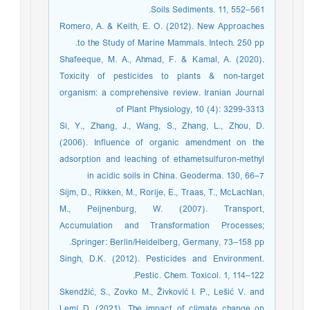
Soils Sediments. 11, 552–561.
Romero, A. & Keith, E. O. (2012). New Approaches
to the Study of Marine Mammals. Intech. 250 pp.
Shafeeque, M. A., Ahmad, F. & Kamal, A. (2020).
Toxicity of pesticides to plants & non-target
organism: a comprehensive review. Iranian Journal
of Plant Physiology, 10 (4): 3299-3313
Si, Y., Zhang, J., Wang, S., Zhang, L., Zhou, D.
(2006). Influence of organic amendment on the
adsorption and leaching of ethametsulfuron-methyl
in acidic soils in China. Geoderma. 130, 66–7
Sijm, D., Rikken, M., Rorije, E., Traas, T., McLachlan,
M., Peijnenburg, W. (2007). Transport,
Accumulation and Transformation Processes;
Springer: Berlin/Heidelberg, Germany, 73–158 pp.
Singh, D.K. (2012). Pesticides and Environment.
Pestic. Chem. Toxicol. 1, 114–122.
Skendžíć, S., Zovko M., Živkovíć I. P., Lešić V. and
Lemí D. (2021). The impact of climate change on