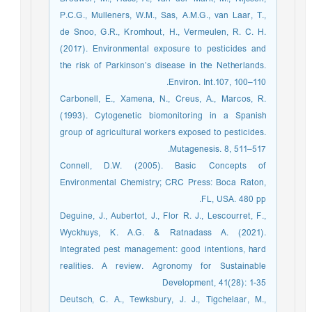
P.C.G., Mulleners, W.M., Sas, A.M.G., van Laar, T.,
de Snoo, G.R., Kromhout, H., Vermeulen, R. C. H.
(2017). Environmental exposure to pesticides and
the risk of Parkinson’s disease in the Netherlands.
Environ. Int.107, 100–110.
Carbonell, E., Xamena, N., Creus, A., Marcos, R.
(1993). Cytogenetic biomonitoring in a Spanish
group of agricultural workers exposed to pesticides.
Mutagenesis. 8, 511–517.
Connell, D.W. (2005). Basic Concepts of
Environmental Chemistry; CRC Press: Boca Raton,
FL, USA. 480 pp.
Deguine, J., Aubertot, J., Flor R. J., Lescourret, F.,
Wyckhuys, K. A.G. & Ratnadass A. (2021).
Integrated pest management: good intentions, hard
realities. A review. Agronomy for Sustainable
Development, 41(28): 1-35
Deutsch, C. A., Tewksbury, J. J., Tigchelaar, M.,