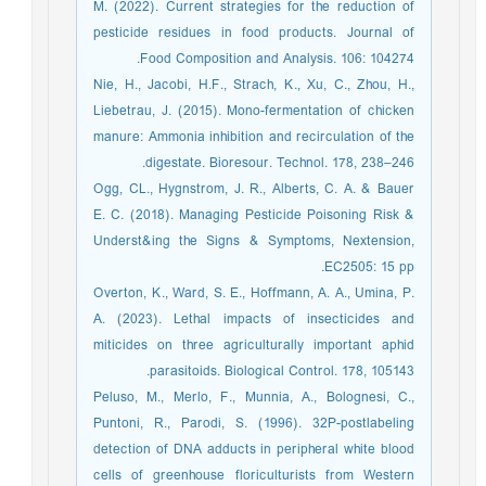
M. (2022). Current strategies for the reduction of
pesticide residues in food products. Journal of
Food Composition and Analysis. 106: 104274.
Nie, H., Jacobi, H.F., Strach, K., Xu, C., Zhou, H.,
Liebetrau, J. (2015). Mono-fermentation of chicken
manure: Ammonia inhibition and recirculation of the
digestate. Bioresour. Technol. 178, 238–246.
Ogg, CL., Hygnstrom, J. R., Alberts, C. A. & Bauer
E. C. (2018). Managing Pesticide Poisoning Risk &
Underst&ing the Signs & Symptoms, Nextension,
EC2505: 15 pp.
Overton, K., Ward, S. E., Hoffmann, A. A., Umina, P.
A. (2023). Lethal impacts of insecticides and
miticides on three agriculturally important aphid
parasitoids. Biological Control. 178, 105143.
Peluso, M., Merlo, F., Munnia, A., Bolognesi, C.,
Puntoni, R., Parodi, S. (1996). 32P-postlabeling
detection of DNA adducts in peripheral white blood
cells of greenhouse floriculturists from Western