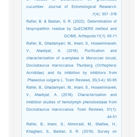
cucumber. Journal of Entomological Research.
7(4): 307 -316.
Rafiei, B. & Bastan, S. R. (2022). Determination of
fenpropathrin residue by QuEChERS method and
GC/MS. Arthopods:11(1): 65-71
Rafiei, B., Ghadamyari, M., Imani, S., Hosseininaveh,
V., Ahadiyat, A. (2016). Purification and
characterization of α-amylase in Moroccan locust,
Dociostaurus maroccanus Thunberg (Orthoptera:
Acrididae) and its inhibition by inhibitors from
Phaseolus vulgaris L. Toxin Reviews, 35(3-4): 90-95.
Rafiei, B., Ghadamyari, M., Imani, S., Hosseininaveh,
V., Ahadiyat, A. (2018). Characterization and
inhibition studies of hemolymph phenoloxidase from
Dociostaurus maroccanus. Toxin Reviews, 37(1):
44-51.
Rafiei, B., Imani, S., Alimoradi, M., Shafiee, H.,
Khaghani, S., Bastan, S. R. (2019). Survey on