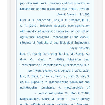
pesticide residues in tomatoes and cucumbers from
Kazakhstan and the associated health risks. Environ.
Monit. Assess., 187, 609.
Luck, J. D., Zandonadi, Luck, R. S., Shearer, B. D.,
S. A. (2010). Reducing pesticide over-application
with map-based automatic boom section control on
agricultural sprayers. Transactions of the ASABE
(Society of Agricultural and Biological Engineers).
53(3): 685-690.
Luo, C., Huang, Y.; Huang, D.; Liu, M.; Xiong, W.;
Guo, Q.; Yang, T. (2018). Migration and
Transformation Characteristics of Niclosamide in a
Soil–Plant System. ACS Omega, 3, 2312–2321.
Luo, D., Zhou, T., Tao, Y., Feng, Y., Shen, X., Mei, S.
(2016). Exposure to organochlorine pesticides and
non-Hodgkin lymphoma: A meta-analysis of
observational studies. Sci. Rep. 6, 25768.
Malekzadeh M., Sharifi M., Rafiei B. (2022). Survey
on the effects of some pesticides on Armoured