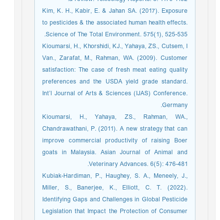
Kim, K. H., Kabir, E. & Jahan SA. (2017). Exposure
to pesticides & the associated human health effects.
Science of The Total Environment. 575(1), 525-535.
Kioumarsi, H., Khorshidi, KJ., Yahaya, ZS., Cutsem, I
Van., Zarafat, M., Rahman, WA. (2009). Customer
satisfaction: The case of fresh meat eating quality
preferences and the USDA yield grade standard.
Int’l Journal of Arts & Sciences (IJAS) Conference.
Germany.
Kioumarsi, H., Yahaya, ZS., Rahman, WA.,
Chandrawathani, P. (2011). A new strategy that can
improve commercial productivity of raising Boer
goats in Malaysia. Asian Journal of Animal and
Veterinary Advances. 6(5): 476-481.
Kubiak-Hardiman, P., Haughey, S. A., Meneely, J.,
Miller, S., Banerjee, K., Elliott, C. T. (2022).
Identifying Gaps and Challenges in Global Pesticide
Legislation that Impact the Protection of Consumer