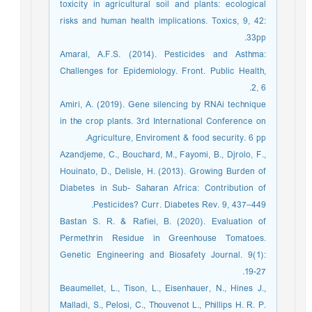
toxicity in agricultural soil and plants: ecological
risks and human health implications. Toxics, 9, 42:
33pp.
Amaral, A.F.S. (2014). Pesticides and Asthma:
Challenges for Epidemiology. Front. Public Health,
2, 6.
Amiri, A. (2019). Gene silencing by RNAi technique
in the crop plants. 3rd International Conference on
Agriculture, Enviroment & food security. 6 pp.
Azandjeme, C., Bouchard, M., Fayomi, B., Djrolo, F.,
Houinato, D., Delisle, H. (2013). Growing Burden of
Diabetes in Sub- Saharan Africa: Contribution of
Pesticides? Curr. Diabetes Rev. 9, 437–449.
Bastan S. R. & Rafiei, B. (2020). Evaluation of
Permethrin Residue in Greenhouse Tomatoes.
Genetic Engineering and Biosafety Journal. 9(1):
19-27.
Beaumellet, L., Tison, L., Eisenhauer, N., Hines J.,
Malladi, S., Pelosi, C., Thouvenot L., Phillips H. R. P.