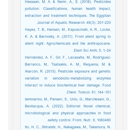
Hassaan, M. A. & Nemr, A., E. (2018). Pesticides
pollution: Classifications, human health impact,
extraction and treatment techniques. The Egyptian
Journal of Aquatic Research. 46(3): 207-220.
Hayes, T. B., Hansen, M., Kapuscinski, A. R., Locke,
K. A. & Barnosky, A. (2017). From silent spring to
silent night: Agrochemicals and the anthropocene.
Elem Sci Anth, 5, 1–24.
Hernández, A. F., Gil, F., Lacasaña, M., Rodríguez-
Barranco, M., Tsatsakis, A. M., Requena, M. &
Alarcón, R. (2013). Pesticide exposure and genetic
variation in xenobiotic-metabolizing enzymes
interact to induce biochemical liver damage. Food
Chem. Toxicol. 61, 144–151.
Iammarino, M., Panseri, S., Unlu, G., Marchesani, G.,
Bevilacqua, A. (2022). Editorial: Novel chemical,
microbiological and physical approaches in food
safety control. Front. Nutr. 9, 1060480.
Ito, H. C., Shiraishi, H., Nakagawa, M., Takamura, N.