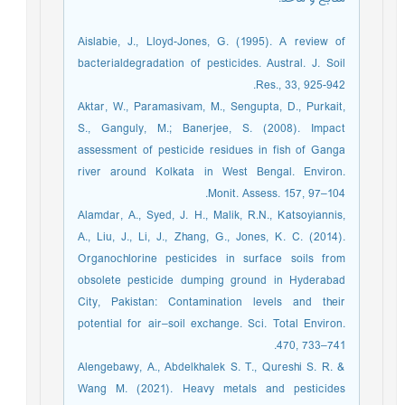
Aislabie, J., Lloyd-Jones, G. (1995). A review of
bacterialdegradation of pesticides. Austral. J. Soil
Res., 33, 925-942.
Aktar, W., Paramasivam, M., Sengupta, D., Purkait,
S., Ganguly, M.; Banerjee, S. (2008). Impact
assessment of pesticide residues in fish of Ganga
river around Kolkata in West Bengal. Environ.
Monit. Assess. 157, 97–104.
Alamdar, A., Syed, J. H., Malik, R.N., Katsoyiannis,
A., Liu, J., Li, J., Zhang, G., Jones, K. C. (2014).
Organochlorine pesticides in surface soils from
obsolete pesticide dumping ground in Hyderabad
City, Pakistan: Contamination levels and their
potential for air–soil exchange. Sci. Total Environ.
470, 733–741.
Alengebawy, A., Abdelkhalek S. T., Qureshi S. R. &
Wang M. (2021). Heavy metals and pesticides