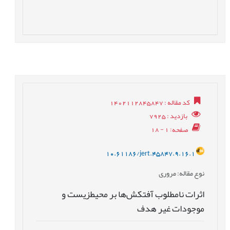
کد مقاله
: 1402112845847
بازدید
: 7925
صفحه
: 1 - 18
10.61186/jert.45847.9.16.1
نوع مقاله
: مروری
اثرات نامطلوب آفتکش‌ها بر محیطزیست و
موجودات غیر هدف