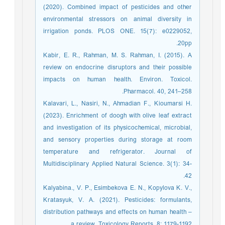
(2020). Combined impact of pesticides and other
environmental stressors on animal diversity in
irrigation ponds. PLOS ONE. 15(7): e0229052,
20pp.
Kabir, E. R., Rahman, M. S. Rahman, I. (2015). A
review on endocrine disruptors and their possible
impacts on human health. Environ. Toxicol.
Pharmacol. 40, 241–258.
Kalavari, L., Nasiri, N., Ahmadian F., Kioumarsi H.
(2023). Enrichment of doogh with olive leaf extract
and investigation of its physicochemical, microbial,
and sensory properties during storage at room
temperature and refrigerator. Journal of
Multidisciplinary Applied Natural Science. 3(1): 34-
42.
Kalyabina., V. P., Esimbekova E. N., Kopylova K. V.,
Kratasyuk, V. A. (2021). Pesticides: formulants,
distribution pathways and effects on human health –
a review. Toxicology Reports. 8: 1179-1192.