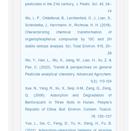
pesticides in the 21st century. J. Pestic. Sci. 45, 54–
74.
Wu, L. P., Chládková, B., Lechtenfeld, O. J., Lian, S.,
Schindelka, J., Herrmann, H., Richnow, H. H. (2018).
Characterizing chemical transformation of
organophosphorus compounds by 13C and 2H
stable isotope analysis. Sci. Total Environ. 615, 20–
28.
Wu, Y., Han, L., Wu, X., Jiang, W., Liao, H., Xu, Z. &
Pan, C. (2022). Trends & perspectives on general
Pesticide analytical chemistry. Advanced Agrochem.
1(2): 113-124
Xue, N., Yang, R., Xu, X., Seip, H.M., Zang, Q., Zeng,
Q. (2006). Adsorption and Degradation of
Benfuracarb in Three Soils in Hunan, People’s
Republic of China. Bull. Environ. Contam. Toxicol.
76, 720–727.
Yue, L., Ge, C., Feng, D., Yu, H., Deng, H., Fu, B.
(2017). Adsorption–desorption behavior of atrazine