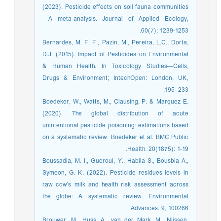
(2023). Pesticide effects on soil fauna communities
—A meta-analysis. Journal of Applied Ecology,
60(7): 1239-1253.
Bernardes, M. F. F., Pazin, M., Pereira, L.C., Dorta,
D.J. (2015). Impact of Pesticides on Environmental
& Human Health. In Toxicology Studies—Cells,
Drugs & Environment; IntechOpen: London, UK,
195–233.
Boedeker, W., Watts, M., Clausing, P. & Marquez E.
(2020). The global distribution of acute
unintentional pesticide poisoning: estimations based
on a systematic review. Boedeker et al. BMC Public
Health. 20(1875): 1-19.
Boussadia, M. I., Gueroui, Y., Habila S., Bousbia A.,
Symeon, G. K. (2022). Pesticide residues levels in
raw cow's milk and health risk assessment across
the globe: A systematic review. Environmental
Advances. 9, 100266.
Brouwer, M., Huss, A., van der Mark, M., Nijssen,