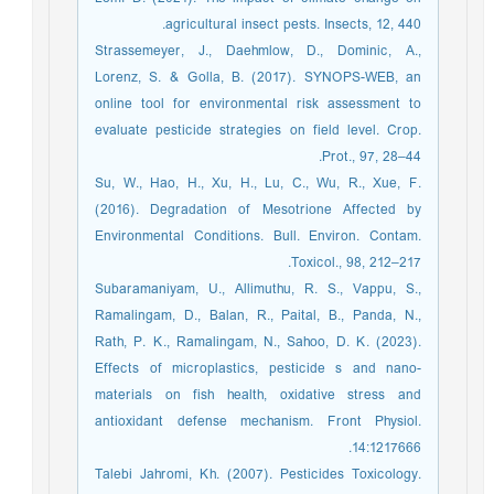
agricultural insect pests. Insects, 12, 440.
Strassemeyer, J., Daehmlow, D., Dominic, A.,
Lorenz, S. & Golla, B. (2017). SYNOPS-WEB, an
online tool for environmental risk assessment to
evaluate pesticide strategies on field level. Crop.
Prot., 97, 28–44.
Su, W., Hao, H., Xu, H., Lu, C., Wu, R., Xue, F.
(2016). Degradation of Mesotrione Affected by
Environmental Conditions. Bull. Environ. Contam.
Toxicol., 98, 212–217.
Subaramaniyam, U., Allimuthu, R. S., Vappu, S.,
Ramalingam, D., Balan, R., Paital, B., Panda, N.,
Rath, P. K., Ramalingam, N., Sahoo, D. K. (2023).
Effects of microplastics, pesticide s and nano-
materials on fish health, oxidative stress and
antioxidant defense mechanism. Front Physiol.
14:1217666.
Talebi Jahromi, Kh. (2007). Pesticides Toxicology.