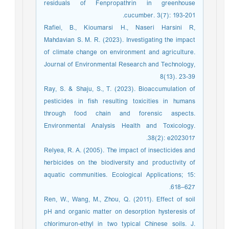
residuals of Fenpropathrin in greenhouse
cucumber. 3(7): 193-201.
Rafiei, B., Kioumarsi H., Naseri Harsini R,
Mahdavian S. M. R. (2023). Investigating the impact
of climate change on environment and agriculture.
Journal of Environmental Research and Technology,
8(13). 23-39
Ray, S. & Shaju, S., T. (2023). Bioaccumulation of
pesticides in fish resulting toxicities in humans
through food chain and forensic aspects.
Environmental Analysis Health and Toxicology.
38(2): e2023017.
Relyea, R. A. (2005). The impact of insecticides and
herbicides on the biodiversity and productivity of
aquatic communities. Ecological Applications; 15:
618–627.
Ren, W., Wang, M., Zhou, Q. (2011). Effect of soil
pH and organic matter on desorption hysteresis of
chlorimuron-ethyl in two typical Chinese soils. J.